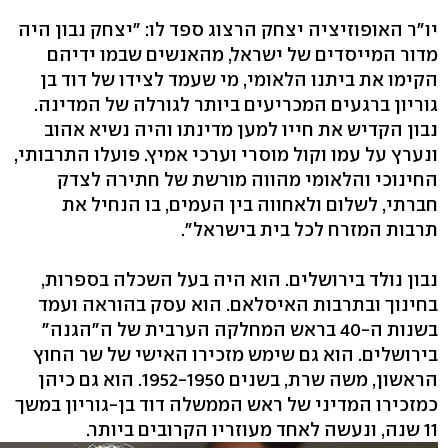
יו"ר האופוזיציה יצחק הרצוג ספד לו: "יצחק נבון היה
מדור המייסדים של ישראל, מהאנשים שבמו ידיהם
הקימו את ביתנו הלאומי, מי שעמד לצידו של דוד בן
גוריון ברגעים המכריעים ביותר לגורלה של המדינה.
נבון הקדיש את חייו למען מדינתו והיה נשיא אהוב
ונערץ על עמו וקול מוסרי וערכי אמיץ. פועלו התרבותי,
החינוכי והלאומי מהווה מורשת של חתירה לצדק
חברתי, לשלום ולאחווה בין העמים, בו הנחיל את
תרבות המזרח לכל בית בישראל".
נבון נולד בירושלים. הוא היה בעל השכלה בספרות,
בחינוך ובתרבות האיסלאם. הוא עסק בהוראה ועמד
בשנות ה-40 בראש המחלקה הערבית של ה"הגנה"
בירושלים. הוא גם שימש מזכירו האישי של שר החוץ
הראשון, משה שרת, בשנים 1952-1950. הוא גם כיהן
כמזכירו המדיני של ראש הממשלה דוד בן-גוריון במשך
11 שנה, ונעשה לאחד מעוזריו הקרובים ביותר.