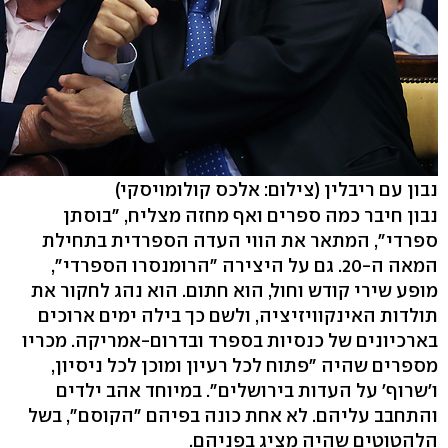
נבון עם ריבלין
(צילום: אלכס קולומויסקי)
נבון חיבר כמה ספרים ואף מחזה מצליח, "בוסתן
ספרדי", המתאר את הווי העדה הספרדית בתחילת
המאה ה-20. גם על היצירה "הרומנסרו הספרדי",
מופע שירי קודש וחול, הוא חתום. הוא נהג לחקור את
תולדות האינקוויזיציה, ולשם כך בילה ימים ארוכים
בארכיונים של כנסיות בספרד ובדרום-אמריקה. מכריו
מספרים שהיה "פתוח לכל רעיון ומוכן לכל ניסיון,
ו'שרוף' על העדות בירושלים". במיוחד אהב ילדים
והתחבב עליהם. לא אחת כונה בפיהם "הקוסם", בשל
הלהטוטים שהיה מציג בפניהם.