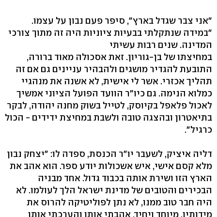
"אני צבר שגדל בארץ", סיפר פעם נבון על עצמו.
"במידה שנתקלתי בבעיות ציוניות היה זה מתוך צורכי
המדינה. שנים רבות עשיתי
במחיצתו של בן-גוריון. זאת אסכולה מאוד ברורה,
התובעת להגדיר מושגים ולהבהיר עניינים גם אם זה
תהליך אכזרי. אשר לי אישית, לא אשנה את מנהגיי
כמלוא הנימה. גם כיו"ר הוועד הפועל הציוני אמשיך
לאכול פלאפל בקיוסק, לטייל בשוק מחנה יהודה, לבקר
בתיאטרון ובהצגה טובה ולשבת במחיצת ידידים - הכול
כרגיל".
דליה איציק, לשעבר יו"ר הכנסת, ספדה לו: "יצחק נבון
מלא קסם אישי, איש אשכולות יודע ספר. הוא אהב את
הארץ הזו ושירת אותה בכבוד גדול. אחד מבניה
הבכירים והטובים של מדינת ישראל הלך לעולמו. לא
היה חבר טוב ממנו, לא נתן לפוליטיקה להרוס את
מידותיו. מיוחד ויחיד. אהבתי אותו והערכתי אותו