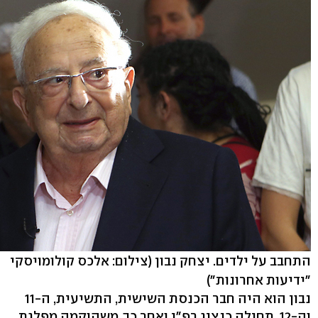
התחבב על ילדים. יצחק נבון
(צילום: אלכס קולומויסקי
"ידיעות אחרונות")
נבון הוא היה חבר הכנסת השישית, התשיעית, ה-11
וה-12, תחילה כנציג רפ"י ואחר כך, משהוקמה מפלגת