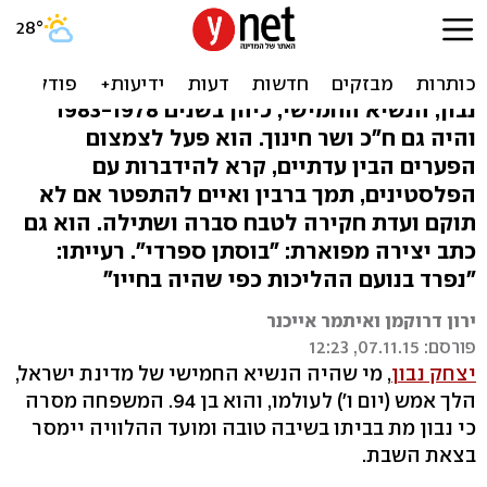
הנשיא לשעבר יצחק נבון
נפטר בגיל 94
נבון, הנשיא החמישי, כיהן בשנים 1983-1978
והיה גם ח"כ ושר חינוך. הוא פעל לצמצום
הפערים הבין עדתיים, קרא להידברות עם
הפלסטינים, תמך ברבין ואיים להתפטר אם לא
תוקם ועדת חקירה לטבח סברה ושתילה. הוא גם
כתב יצירה מפוארת: "בוסתן ספרדי". רעייתו:
"נפרד בנועם ההליכות כפי שהיה בחייו"
ירון דרוקמן ואיתמר אייכנר
פורסם: 07.11.15, 12:23
יצחק נבון
, מי שהיה הנשיא החמישי של מדינת ישראל,
הלך אמש (יום ו') לעולמו, והוא בן 94. המשפחה מסרה
כי נבון מת בביתו בשיבה טובה ומועד ההלוויה יימסר
בצאת השבת.