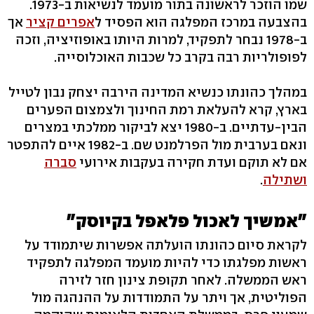
שמו הוזכר לראשונה בתור מועמד לנשיאות ב-1973.
בהצבעה במרכז המפלגה הוא הפסיד ל
אפרים קציר
אך
ב-1978 נבחר לתפקיד, למרות היותו באופוזיציה, וזכה
לפופולריות רבה בקרב כל שכבות האוכלוסייה.
במהלך כהונתו כנשיא המדינה הירבה יצחק נבון לטייל
בארץ, קרא להעלאת רמת החינוך ולצמצום הפערים
הבין-עדתיים. ב-1980 יצא לביקור ממלכתי במצרים
ונאם בערבית מול הפרלמנט שם. ב-1982 איים להתפטר
אם לא תוקם ועדת חקירה בעקבות אירועי
סברה
ושתילה
.
"אמשיך לאכול פלאפל בקיוסק"
לקראת סיום כהונתו הועלתה אפשרות שיתמודד על
ראשות מפלגתו כדי להיות מועמד המפלגה לתפקיד
ראש הממשלה. לאחר תקופת צינון חזר לזירה
הפוליטית, אך ויתר על התמודדות על ההנהגה מול