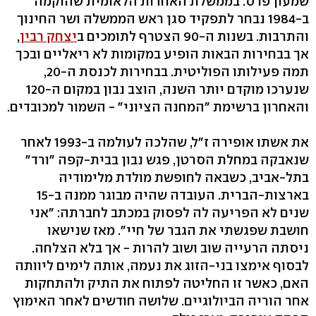
שמעון פרס. בממשלת האחדות הלאומית שהוקמה
ב-1984 נבחר לתפקיד סגן ראש הממשלה ושר החינוך
והתרבות. בשנות ה-90 הצטרף לתומכים ב
יצחק רבין
,
אך בבחירות הבאות הופיע במקומות לא ריאליים ובכך
תמה פעילותו הפוליטית. בבחירות לכנסת ה-20,
שנערכו מוקדם יותר השנה, הוצב נבון במקום ה-120
והאחרון ברשימת "המחנה הציוני" - השמור למכובדים.
את אשתו אופירה ז"ל, שהלכה לעולמה ב-1993 לאחר
שנאבקה במחלת הסרטן, פגש נבון בבית-קפה "ורד"
בתל-אביב, כשבאה לחופשת מולדת מלימודיה
בארצות-הברית. העובדה שהיה מבוגר ממנה ב-15
שנים לא הפריעה לה לפסוק במכתב לחברתה: "אני
חושבת שפגשתי את הגבר של חיי". מאז שנישאו
ניסתה הרעייה שוב ושוב להרות - אך בלא הצלחה.
לבסוף אימצו בני-הזוג את נעמה, אותה לימים ליוותה
האם, כאשר זו החליטה לפתוח את התיק ולהתחקות
אחר הוריה הביולוגיים. שלושה חודשים לאחר האימוץ