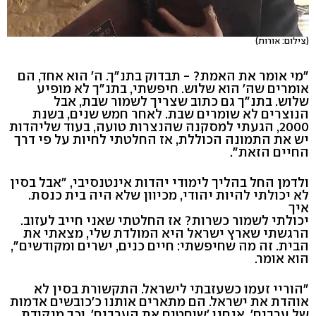
(צילום: אורות)
"מי אומר את האמת? - תבדוק בתנ"ך. ה' הוא אחד, הם
אומרים שה' הוא שלוש. חיפשתי, בתנ"ך לא מופיע
שלוש. בתנ"ך גם כתוב שצריך לשמור שבת, אבל
הנוצרים לא שומרים שבת. לאחר חמש שנים, בשנת
2000, הגעתי למסקנה שהנצרות טועה, בעוד שליהדות
יש את התמונה הכוללת, אז החלטתי לחיות על פי דרך
החיים הזאת".
ולדמן החל בהליך לימודי יהדות אינטנסיבי, "אבל בסין
לא יכולתי להיות יהודי, מכיוון שלא היה בית כנסת.
איך
יכולתי לשמור כשרות? אז החלטתי שאני חייב לעזוב.
הרגשתי שארץ ישראל היא המולדת שלי, מצאתי את
הבית. זה מה שחיפשתי: חיים כנים, ישרים ומקודשים",
הוא אומר.
"הוריי זעמו כשעזבתי לישראל. התקשורת בסין לא
אוהדת את ישראל. הם מתארים אותנו כ'כובשים אדמות
של ערבים', אנחנו 'שוחטים את הערבים', וכך מנקודת