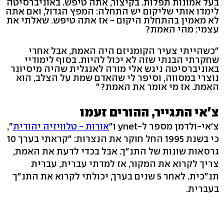
בעל אמונות תפלות. בקיצור, אתה טיפש. באוניברסיטה
לימדו אותי שליקום יש התחלה: המפץ הגדול, ואם אתה
לא מאמין בהתחלת היקום - אז אתה טיפש. שאלתי את
עצמי: מהי האמת?
"כשהייתי צעיר הקומניזם היה האמת, אבל אחרי
שחקרתי הבנתי שזה לא יכול להיות. בסוף לימודיי
באוניברסיטה ניגש אלי מורה לאנגלית שהיה מיסיונר
נוצרי במסווה, וסיפר לי שהאדם שמת על הצלב, הוא
האמת. אז מי אומר את האמת?"
צ'אי התגייר, ההורים זעמו
צ'אי-ולדמן מספר ל-ynet ו"
אורות - טלוויזיה יהודית
",
כי בשנת 1995 החל חוקר את הנצרות: "קראתי בערך 10
גרסאות שונות של התנ"ך. אבל בכדי לדעת את האמת,
צריך לקרוא את המקור, אז למדתי עברית, עברית
תנ"כית. לאחר 5 שנים בערך, יכולתי לקרוא את התנ"ך
בעברית.