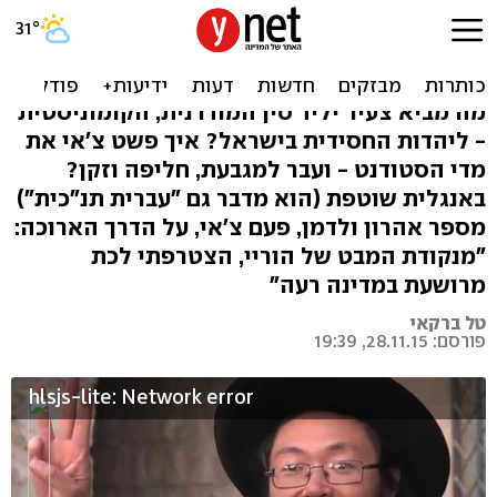
אהרון ולדמן הוא צ'אי הסיני:
"הייתי עץ נטול שורשים"
מה מביא צעיר יליד סין המודרנית, הקומוניסטית
- ליהדות החסידית בישראל? איך פשט צ'אי את
מדי הסטודנט - ועבר למגבעת, חליפה וזקן?
באנגלית שוטפת (הוא מדבר גם "עברית תנ"כית")
מספר אהרון ולדמן, פעם צ'אי, על הדרך הארוכה:
"מנקודת המבט של הוריי, הצטרפתי לכת
מרושעת במדינה רעה"
טל ברקאי
פורסם: 28.11.15, 19:39
hlsjs-lite: Network error