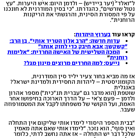
ל"ואלד" (יער ביידיש) – ולדמן היום: איש היערות. "עץ
נטול שורשים", כהגדרתו. "כי בסין המודרנית לא חונכנו
על פי המסורת הסינית, והרגשתי את הריקנות
הרוחנית".
קראו עוד
בערוץ היהדות
:
עדות חדשה: "הרב אלון הטריד אותי". בן הרב:
"קשקשן; אבא חיבק כדי לחזק אותו"
המכה השלישית של האישה החרדית: "אלימות
רוחנית
"
נייעס: למה החרדים מרוצים מינון מגל?
אז מה מביא בחור צעיר יליד סין המודרנית,
הקומוניסטית – ליהדות החסידית ולמדינת ישראל?
באנגלית
שוטפת (הוא מדבר גם "עברית תנ"כית") מספר אהרון
ולדמן – פעם צ'אי – על הדרך הארוכה בחיפושו אחר
האמת, ועל הקושי של משפחתו לקבל את המטמורפוזה
שעבר.
"בבית הספר היסודי לימדו אותי שליקום אין התחלה
ואין סוף", הוא נזכר. "לימדו אותי שאם אתה מאמין
שלכל דבר יש התחלה - אז אתה נחשב לדתי, כלומר