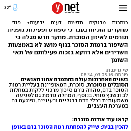
מחקר: איך אימון גופני עוזר
לאיזון הסוכרת?
מחקרים הוכיחו בעבר כי ספורט ופעילות גופנית
תורמים לאיזון הסוכרת. מחקר חדש מגלה כי
השיפור ברמות הסוכר בגוף מושג לא באמצעות
השרירים אלא דווקא בזכות פעילותם של תאי
השומן
שי גרינברג
פורסם: 03.05.16, 08:34
בשנים האחרונות עולה בהתמדה אחוז האנשים
הסובלים מסוכרת
.
סוכרת, המאופיינת בעליית רמות
הסוכר בדם, מהווה גורם סיכון מרכזי ללקות במחלות
לב ובשבץ מוחי. בנוסף, המחלה גורמת גם לפגיעה
משמעותית בכלי הדם ברגליים ובעיניים, ופוגעת גם
במערכת העצבים.
קראו עוד אודות סוכרת:
להכין בבית: שייק להפחתת רמת הסוכר בדם באופן