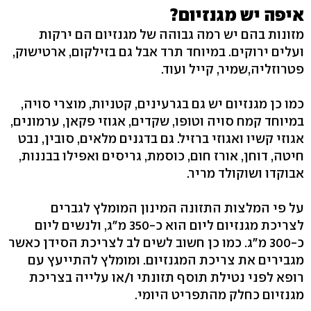
איפה יש מגנזיום?
מזונות בהם יש רמה גבוהה של מגנזיום הם ירקות
ועלים ירוקים. במיוחד תרד אבל גם בזילקום, ארטישוק,
פטרוזליה,שמיר, קייל ועוד.
כמו כן מגנזיום יש גם בגרעינים, קטניות, מוצרי סויה,
במיוחד קמח סויה וטופו, שקדים, אגוזי פקאן, ערמונים,
אגוזי קשיו ואגוזי ברזיל. גם בדגנים מלאים, סובין, נבט
חיטה, דוחן, אורז חום, כוסמת, גריסים ואפילו בבננות,
אבוקדו ושוקולד מריר.
על פי המלצות התזונה המינון המומלץ לגברים
לצריכת מגנזיום ליום הוא כ-350 מ"ג, ולנשים ליום
כ-300 מ"ג. כמו כן חשוב לשים לב לצריכת הסידן כאשר
מגבירים את צריכת המגנזיום. ומומלץ להתייעץ עם
רופא לפני נטילת תוסף תזונתי ו/או עלייה בצריכת
מגנזיום כחלק מהתפריט היומי.