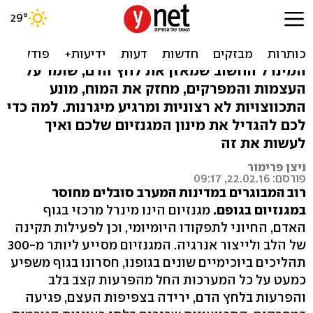
מגנזיום: למה חשוב ליטול -
בעיקר בגיל המבוגר
המינרל החשוב שמאזן את לחץ הדם, שומר על
העצמות והמפרקים, מחזק את המוח, מונע
התכווצויות לא רצוניות ומרגיע מיגרנות. למה כדי
לכם להגדיל את מינון המגנזיום שלכם ואיך
לעשות את זה
ניצן פרימור
פורסם: 22.02.16, 09:17
רוב המבוגרים במדינות המערב סובלים מחוסר
במגנזיום בגופם.
מגנזיום הינו מינרל מרכזי בגוף
האדם, החיוני לתפקודו היומיומי, וכן לפעילות תקינה
של הלב ולייצור אנרגיה. המגנזיום מסייע ליותר מ-300
תהליכים ביוכימיים שונים בגופנו, חסרונו בגוף משפיע
כמעט על כל המערכות החל מהפרעות קצב בלב
והפרעות בלחץ הדם, ירידה בצפיפות העצם, פגיעה