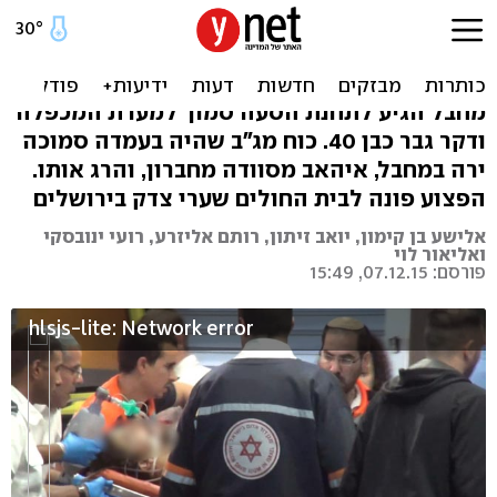
פצוע אנוש בפיגוע דקירה
בחברון
מחבל הגיע לתחנת הסעה סמוך למערת המכפלה
ודקר גבר כבן 40. כוח מג"ב שהיה בעמדה סמוכה
ירה במחבל, איהאב מסוודה מחברון, והרג אותו.
הפצוע פונה לבית החולים שערי צדק בירושלים
אלישע בן קימון, יואב זיתון, רותם אליזרע, רועי ינובסקי
ואליאור לוי
פורסם: 07.12.15, 15:49
hlsjs-lite: Network error