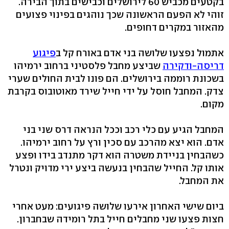
בקטעים מכביש 60 לירושלים וכבישים בתוך הבירה.
זוהי לא הפעם הראשונה שכך נוהגים בפינוי פצועים
מהאזור במקרים דחופים.
אתמול נפצעו שלושה בני אדם באורח קל ב
פיגוע
דריסה-ודקירה
שביצע מחבל פלסטיני ברחוב ירמיהו
בשכונת רוממה בירושלים. הם פונו לבית החולים שערי
צדק. המחבל חוסל על ידי חייל שירד מאוטובוס בקרבת
מקום.
המחבל הגיע עם כלי רכב וככל הנראה דרס שני בני
אדם. הוא יצא מהרכב עם סכין ורץ על רחוב ירמיהו.
כשהבחין בניידת משטרה הוא דקר מתנדב בידו ופצע
אותו קל. החייל שהבחין בנעשה ביצע ירי מדויק ונטרל
את המחבל.
ביום שישי האחרון אירעו שלושה פיגועים: מעט אחרי
חצות פצעו שני מחבלים חייל בתל רומידה שבחברון.