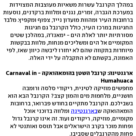
במהלך הקרנבל עשרות משאיות מעוצבות המצוידות
במערכת הגברה, זמרים, נגנים ומלוות ברקדנים, נוסעות
ברחובות העיר ומהוות מועדון נייד, צפוף ומקפיץ. מלבד
החגיגות במרכז העיר, כולל הקרנבל גם חגיגות
מסורתיות יותר לאלת הים - ימאנז'ה, במהלכן שטים
המקומיים אל הים ומשליכים מנחות, מלוות בבקשות
מיוחדות בתקווה שהם לא יחזרו ליבשה כיוון שאז, לפי
האמונה, בקשתם לא התקבלה על ידי האלה.
ארגנטינה:
קרנבל השטן בהומאהואקה - Carnaval in
Humahuaca
מחפשים מוזיקה לטינית, ריקודי סלסה ורומבה
חושניים, מלחמות מים והמון קצב? הקרנבל הבא הוא
בשבילכם. הקרנבל מתקיים בחודש פברואר, ברחובות
הומאהואקה ש
בארגנטינה
ומלווה בדוכני אוכל
מקומיים, מוזיקה, ריקודים ועוד. זה אינו קרנבל גדול
ופחות מוכר בקרב הישראלים אבל תוסס ואותנטי לא
פחות מהקרנבלים שסביבו.