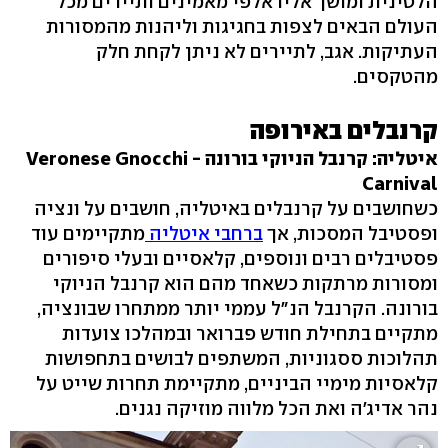
הלטינית ומושך אליו אלפי מאמינים ותיירים מכל
העולם הבאים לצפות בחגיגות וליהנות מהמסורות
העתיקות. אגב, לתיירים לא ניתן לקחת חלק
מהטקסים.
קרנבלים באירופה
איטליה:
קרנבל הניוקי בורונה - Veronese Gnocchi
Carnival
כשחושבים על קרנבלים באיטליה, חושבים על ונציה
ופסטיבל המסכות, אך
ברחבי איטליה
מתקיימים עוד
פסטיבלים רבים ונוספים, קלאסיים ובעלי סיפורים
ומסורות מרתקות כשאחד מהם הוא קרנבל הניוקי
בורונה. הקרנבל הנ"ל עממי יותר ממתחרו שבונציה,
מתקיים בתחילת חודש פברואר ובמהלכו צועדות
תהלוכות ססגוניות, המשתפים לבושים בתחפושות
קלאסיות מימיי הביניים, מתקיימת תחרות שייט על
נהר אדיג'ה ואת הכל מלווה מוזיקה נגנים.