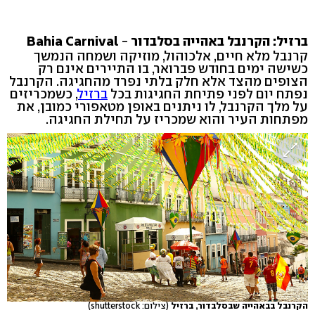
ברזיל: הקרנבל באהייה ב
סלבדור
-
Bahia Carnival
קרנבל מלא חיים, אלכוהול, מוזיקה ושמחה הנמשך
כשישה ימים בחודש פברואר, בו התיירים אינם רק
הצופים מהצד אלא חלק בלתי נפרד מהחגיגה. הקרנבל
נפתח יום לפני פתיחת החגיגות בכל
ברזיל
, כשמכריזים
על מלך הקרנבל, לו ניתנים באופן מטאפורי כמובן, את
מפתחות העיר והוא שמכריז על תחילת החגיגה.
הקרנבל בבאהייה שבסלבדור, ברזיל
(צילום: shutterstock)