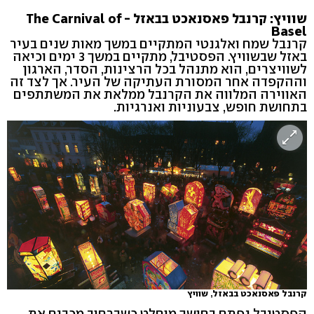
שוויץ: קרנבל פאסנאכט בבאזל - The Carnival of
Basel
קרנבל שמח ואלגנטי המתקיים במשך מאות שנים בעיר
באזל שבשוויץ. הפסטיבל, מתקיים במשך 3 ימים וכיאה
לשוויצרים, הוא מתנהל בכל הרצינות, הסדר, הארגון
וההקפדה אחר המסורת העתיקה של העיר. אך לצד זה
האווירה המלווה את הקרנבל ממלאת את המשתתפים
בתחושת חופש, צבעוניות ואנרגיות.
קרנבל פאסנאכט בבאזל, שוויץ
הפסטיבל נפתח בחושך מוחלט כשברחוב מכבים את