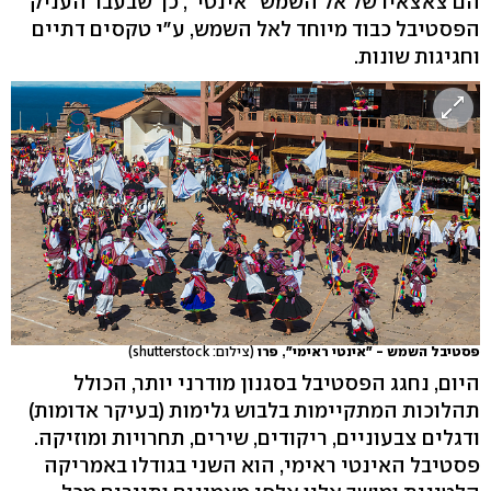
הם צאצאיו של אל השמש "אינטי", כך שבעבר העניק
הפסטיבל כבוד מיוחד לאל השמש, ע"י טקסים דתיים
וחגיגות שונות.
פסטיבל השמש - "אינטי ראימי", פרו
(צילום: shutterstock)
היום, נחגג הפסטיבל בסגנון מודרני יותר, הכולל
תהלוכות המתקיימות בלבוש גלימות (בעיקר אדומות)
ודגלים צבעוניים, ריקודים, שירים, תחרויות ומוזיקה.
פסטיבל האינטי ראימי, הוא השני בגודלו באמריקה