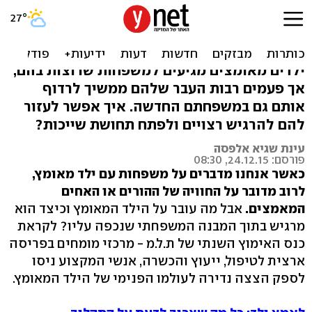
להיות ילד מאומץ: להתגבר על
חרדת הנטישה
ילדים מאומצים מגיעים למשפחות שרוצות בהם,
אך פעמים רבות העבר שלהם ממשיך לרדוף
אותם גם במשפחתם החדשה. איך אפשר לעזור
להם להרגיש רצויים ולפתח תחושת שייכות?
עינת שגיא אלפסה
פורסם: 24.12.15, 08:30
כאשר אנחנו מדברים על משפחות עם ילד מאומץ,
לרוב מדובר על החוויה של ההורים או האחים
המאמצים.
אבל מה עובר על הילד המאומץ וכיצד הוא
מרגיש בתוך המבנה המשפחתי שנכפה עליו? לקראת
כנס האימוץ השנתי של ת.ל.מ - מרכזי מומחים בפריסה
ארצית לטיפול, ייעוץ והכשרה, אנשי המקצוע ניסו
לספק הצצה נדירה לעולמו הפנימי של הילד המאומץ.