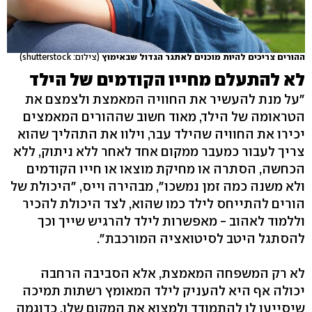
ההורים צריכים להיות מוכנים לאתגר הגדול שבאימוץ
(צילום: shutterstock)
לא להתעלם מחייו הקודמים של הילד
"על מנת להעשיר את החוויה המאמצת ולצמצם את
הטראומה של הילד, מאוד חשוב שההורים המאמצים
יכירו את החוויה שהילד עבר, וילוו את התהליך שהוא
צריך לעבור כמעבר ממקום אחד לאחר ללא ניתוק, ללא
הכחשה, הסתרה או מחיקת מוצאו או חייו הקודמים
ולא משנה כמה זמן נמשכו", מבהירה וייס, "היכולת של
הורים להתייחס לילד כמו שהוא, לצד היכולת להכיר
וללמוד לאהוב - מאפשרות לילד להרגיש שייך וכך
להסתגל היטב לסיטואציה המורכבת".
לא רק המשפחה המאמצת, אלא הסביבה הרחבה
יכולה אף היא להעניק לילד המאומץ רשתות תמיכה
שיסייעו לו להתמודד ולמצוא את המקום שלו. כדוגמה