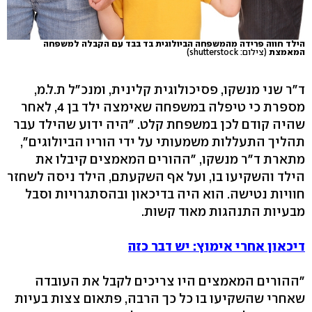
הילד חווה פרידה מהמשפחה הביולוגית בד בבד עם הקבלה למשפחה
המאמצת
(צילום: shutterstock)
ד"ר שני מנשקו, פסיכולוגית קלינית, ומנכ"ל ת.ל.מ,
מספרת כי טיפלה במשפחה שאימצה ילד בן 4, לאחר
שהיה קודם לכן במשפחת קלט. "היה ידוע שהילד עבר
תהליך התעללות משמעותי על ידי הוריו הביולוגים",
מתארת ד"ר מנשקו, "ההורים המאמצים קיבלו את
הילד והשקיעו בו, ועל אף השקעתם, הילד ניסה לשחזר
חוויות נטישה. הוא היה בדיכאון ובהסתגרויות וסבל
מבעיות התנהגות מאוד קשות.
דיכאון אחרי אימוץ: יש דבר כזה
"ההורים המאמצים היו צריכים לקבל את העובדה
שאחרי שהשקיעו בו כל כך הרבה, פתאום צצות בעיות