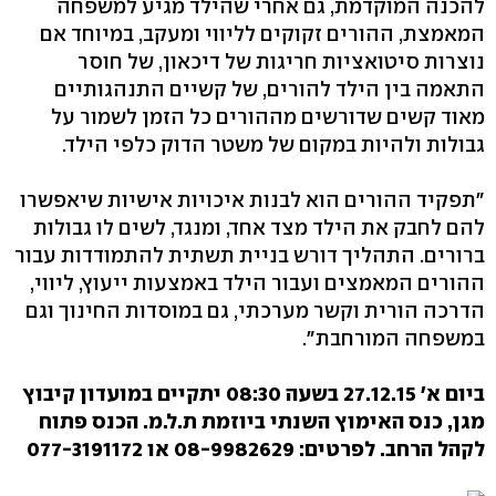
להכנה המוקדמת, גם אחרי שהילד מגיע למשפחה
המאמצת, ההורים זקוקים לליווי ומעקב, במיוחד אם
נוצרות סיטואציות חריגות של דיכאון, של חוסר
התאמה בין הילד להורים, של קשיים התנהגותיים
מאוד קשים שדורשים מההורים כל הזמן לשמור על
גבולות ולהיות במקום של משטר הדוק כלפי הילד.
"תפקיד ההורים הוא לבנות איכויות אישיות שיאפשרו
להם לחבק את הילד מצד אחד, ומנגד, לשים לו גבולות
ברורים. התהליך דורש בניית תשתית להתמודדות עבור
ההורים המאמצים ועבור הילד באמצעות ייעוץ, ליווי,
הדרכה הורית וקשר מערכתי, גם במוסדות החינוך וגם
במשפחה המורחבת".
ביום א' 27.12.15 בשעה 08:30 יתקיים במועדון קיבוץ
מגן, כנס האימוץ השנתי ביוזמת ת.ל.מ. הכנס פתוח
לקהל הרחב. לפרטים: 08-9982629 או 077-3191172