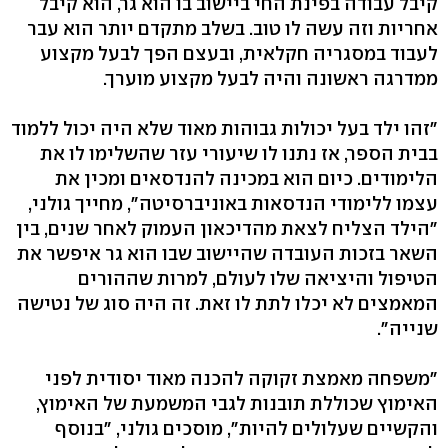
קיבל עבודה בפינת החי ביישוב בו הוא גר, הוא קיבל
אחריות וזה עשה לו טוב. בשלב מתקדם יותר הוא עבר
לעבוד במסגריה חקלאית, ובעצם הפך לבעל מקצוע
ממדרגה ראשונה והיה לבעל מקצוע מוערך.
"זהו ילד בעל יכולות גבוהות מאוד שלא היה יכול ללמוד
בבית הספר, אז נתנו לו שיעורי עזר שהשלימו לו את
הלימודים. כיום הוא במכינה להנדסאים ומכין את
עצמו ללימודי הנדסאות באוניברסיטה", מחייך גולני,
"הילד הצליח לצאת מהדיכאון העמוק לאחר שנים, בין
השאר בזכות העובדה שהיישוב שבו הוא גר איפשר את
הטיפול והיציאה שלו לעולם, למרות שההורים
המאמצים לא יכלו לתת לו זאת. זה היה סוג של נטישה
שנייה".
"משפחה מאמצת זקוקה להכנה מאוד יסודית לפני
האימוץ שכוללת תובנות לגבי המשמעת של האימוץ,
והקשיים שעלולים להיות", מוסכים גולני, "בנוסף