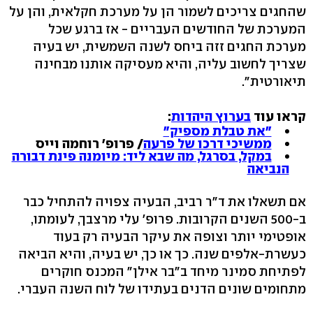
שהחגים צריכים לשמור הן על מערכת חקלאית, והן על
המערכת של החודשים העבריים - אז ברגע שכל
מערכת החגים זזה ביחס לשנה השמשית, יש בעיה
שצריך לחשוב עליה, והיא מעסיקה אותנו מבחינה
תיאורטית".
קראו עוד
בערוץ היהדות
:
"את טבלת מספיק"
ממשיכי דרכו של פרעה
/ פרופ' רוחמה וייס
במקל, בסרגל, מה שבא ליד: מיומנה פינת דבורה
הנביאה
אם תשאלו את ד"ר רביב, הבעיה צפויה להתחיל כבר
ב-500 השנים הקרובות. פרופ' עלי מרצבך, לעומתו,
אופטימי יותר וצופה את עיקר הבעיה רק בעוד
כעשרת-אלפים שנה. כך או כך, יש בעיה, והיא הביאה
לפתיחת סמינר מיחד ב"בר אילן" המכנס חוקרים
מתחומים שונים הדנים בעתידו של לוח השנה העברי.