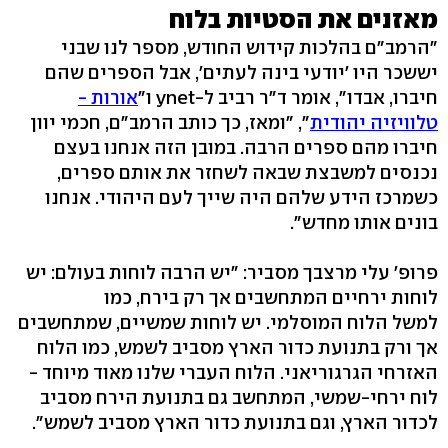
מאזנים את הסטיות בלוח
"הרמב"ם בהלכות קידוש החודש, מספר לנו שבני
יששכר היו 'יודעי בינה לעתים', אבל הספרים שהם
חיברו, אבדו", אומר ד"ר רביב ל-ynet ו"
אורות -
טלוויזיה יהודית
", "ומאז, כך כותב הרמב"ם, חכמי יוון
חיברו מהם ספרים הרבה. במובן הזה אנחנו בעצם
נכנסים למשבצת שבאה לשחזר את אותם ספרים,
כשמרכז הידע שלהם היה שייך לעם היהודי. אנחנו
בונים אותו מחדש".
פרופ' עלי מרצבך מסביר: "יש הרבה לוחות בעולם: יש
לוחות ירחיים המתחשבים אך רק בירח, כמו
למשל הלוח המוסלמי. יש לוחות שמשיים, שמתחשבים
אך ורק בתנועת כדור הארץ מסביב לשמש, כמו הלוח
האזרחי הגרגוריאני. הלוח העברי שלנו מאוד מיוחד -
לוח ירחי-שמשי, המתחשב גם בתנועת הירח מסביב
לכדור הארץ, וגם בתנועת כדור הארץ מסביב לשמש".