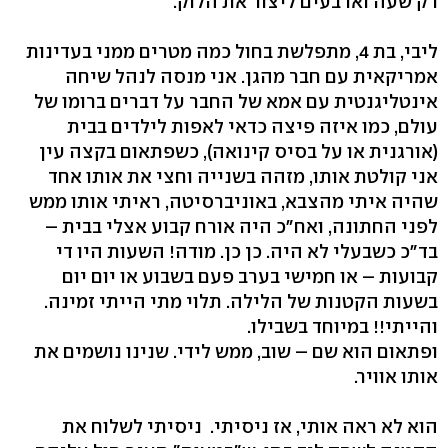
רק שעה וארבעים ליצור את הלוק.
ליבי, בת 4, מתפלשת בחול כמה מטרים ממני בעדינות
אמריקאית עם חבר מהגן. אני מנסה לנהל שיחה
אינטליגנטית עם אמא של החבר על דברים ברומו של
עולם, כמו איזה פיצה כדאי לאפות לילדים בבית
(אורגנית או על בסיס קינואה), כשפתאום בקצה עין
אני קולטת אותו, מזהה בשנייה וחצי את אותו אחד
שהיה איתי מהצבא, באוניברסיטה, ראיתי אותו ממש
לפני החתונה, ואח"כ היה אורח קבוע אצלי בבית –
בד"כ כשבעלי לא היה. כן כן. מודה! השעות היו די
קבועות – או חמישי בערב פעם בשבוע או יום יום
בשעות הקטנות של הלילה. תלוי מתי הייתי זמינה.
והייתי!! במיוחד בשבילו.
ופתאום הוא שם – שוב, ממש לידי. שנינו נושמים את
אותו אוויר.
הוא לא ראה אותי, אז ניסיתי. ניסיתי לשלוח את