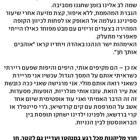
שמה לב אלינו בזמן שחגנו מסביבה.
הגברת המהממת, ללא איפור, קצת מזיעה אחרי שיעור
ספינינג נעלמה אל האופק או לפחות לכיוון הקופה
המהירה בצעדים זריזים עם מבט מפוחד כאילו הייתי
פאפרצי מתעלק.
האימהות ישר הנהנו באהדה ויחדיו קראו "אוהבים
אותך חן".
אז כן – הם מקיפים אותי, היפים והיפות שפעם ריירתי
כשראיתי אותם על המסך הגדול. עכשיו אני מריירת
כשאני רואה אותם מולי. אני מרגישה שאני ככה כובשת
את עיר הזאת. עזבו אותי מגלריות, הופעות, מסעדות.
זה זה הדבר האמיתי ואני עוד אופטימית שיום אחד
אשב על המרפסת עם קים קרדשיאן, ג׳רי סיינפלד או
קרי ברדשאו, ולפנינו ילדינו ישחקו תופסת בין
הבראונסטון לבין הנניות.
חוץ מליהנות מכל רגע במנהטן ועדיין גם לקטר, חן