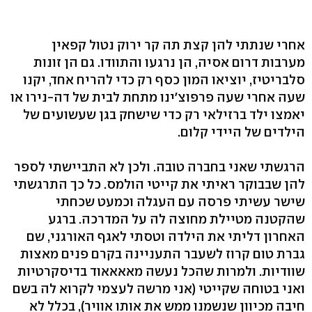
אחרי שנתתי להן קצת תה קר ירוק נטול קפאין
מערבות דרום אסיה, הן נרגעו והתוודו. גם הן זונות
סלבריטיז, יוציאו המון כסף רק כדי להריח אחד, יקנו
שעה אחרי שעה פרפוצ'ינו מתחת לבית של דה-נירו או
יאמצו ילד ברזילאי רק כדי שישחק בגן שעשועים של
הילדים של היידי קלום.
הרגשתי שאני בחברה טובה. ולכן לא התביישתי לספר
להן שבבוקר ראיתי את קייטי הולמס. כל כך התרגשתי
שישר עשיתי פרסה עם העגלה וכמעט שכחתי
שהקטנה מטיילת מחוצה לה על המדרכה. ברגע
האחרון דליתי את הילדה וטסתי לאגף האורגני, שם
גברת טום קרוז לשעבר התעניינה בקרם פנים מאצות
שוודיות. ולמרות שהכל נעשה מאאאאוד בדיסקרטיות
ואני בטוחה שקייטי (אני מרשה לעצמי לקרוא לה בשם
חיבה מכיוון שנשמנו ממש את אותו אוויר), בכלל לא