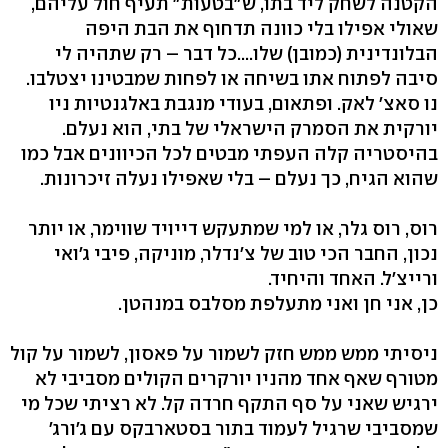
הקטנה לשחק ליד בתו, ש"בטעות" תעיף חול עליהם,
שאולי אפילו בלי כוונה תדחוף את הבת היפה
הבלונדינית (כמובן) שלו....כל דבר – רק שתהיה לי
סיבה לפתוח אתו בשיחה או לפחות שמבטינו יצטלבו.
נו סאצ׳ לאק. ופתאום, בעודי מנגבת באלגנטיות ניו
יורקית את הסמרק הישראלי של בתי, הוא נעלם.
בהיסטריה קלה העפתי מבטים לכל הכיוונים אבל כמו
שהוא הגיח, כך נעלם – בלי שאפילו נעלה זיכרונות.
רוס, רוס גלר, או למי שמתעקש דייויד שווימר, או יותר
נכון, החבר הכי טוב של צ׳נדלר, מוניקה, פיבי ג׳ואי
ורייצ׳ל. האחד והיחיד.
כן, אני חן ואני מתעלפת מסלבס במנהטן.
ניסיתי ממש ממש חזק לשמור על פאסון, לשמור על קול
מטורף שאף אחד מהניו יורקרים הקולים מסביבי לא
ירגיש שאני על סף התקף חרדה קל. לא רציתי שכל מי
שמסביבי שרגיל לעמוד בתור בסטארבקס עם ג'ורג'