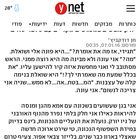
פליידייט עם קייטי הולמס
תשכחו ממוזיאונים, הופעות ומסעדות. את ניו
יורק כובשים במפגשים מקריים עם סלבריטאים
חן דודקביץ'
פורסם: 07.01.16, 00:35
״תגידי, אז מה את אומרת?"....היא פונה אלי ושואלת.
"מה?" אני עונה ולא מבינה מה היא רוצה ממני. הראש
מסתובב לי ואני מחפשת איזה קיר להישען עליו. "את
בכלל שמעת מה שאמרתי לך?!" היא שואלת בנימה
קלה של עצבנות. "המ....בטח...אה....לא ממש....שניה אני
צריכה לנשום". אני עונה.
אני בגן שעשועים בשכונה עם אמא מהגן ומנסה
להיראות כאילו אני חלק בלתי נפרד מהנוף האורבני
של ניו יורק. נועלת את הנעליים הנכונות, ג'ינס בדיוק
במידת השפשוף הנכונה, טי שירט ארוכה חדשה
שאצלי בארון כבר שנים, בלייזר צבאי אפור, צעיף טרום