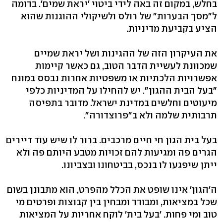
בחלש, במקום זה באה לידי ביטוי 'יראת שמים'. בדומה
ל"מסך הבערות" של רולס ולשיקולי ההוגנות שהוא
הציע בקביעת מדיניות.
את העיקרון הזה של ההגינות ושל יראת שמיים
שמכוונת לעשיית הדבר הטוב, גם כאשר קיימות
אפשרויות הלכתיות או משפטיות אחרות נבסס במונח
"בעל הבית ההגון". יש להחילו על המדיניות כלפי
מיעוטים וחלשים במדינת ישראל. מדובר בתפיסה
תרבותית שלמה ולא ב"פרוצדורה".
בעל בית הגון חי חיים מרכבים. ברור לו שיש עוד דיירים
הגרים פה ומגיעות להם זכויות מטבע היותם פה ולא
ייתן שיפגעו לו בנכס, בביטחונו ובצביונו.
ה'הגון' אינו שופט את הכלל מהפרט, הוא מתבונן בשום
שכל במציאות, ומבודד ומבחין בין קבוצות ופרטים מי
טוב ומי פחות. 'בעל בית' לוקח אחריות על המציאות