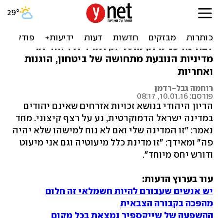
בעל הבית ההגון
הקריאה למדיניות של "בעל הבית ההגון" קוראת
לבחינה פנימית, מוסרית, תמידית ויהודית.
מדיניות הנובעת מתחושה של ביטחון, הוגנות
ואחריות
רוחמה גבל-רדמן
פורסם: 10.01.16, 08:17
הדיון היהודי בנושא זכויות אזרחים שאינם יהודים
במדינה ישראל הדמוקרטית, נע על רצף קיצוני. מחד
נאמר: "זו המדינה שלי ואם לא נוח למישהו שלא יהיה
פה" ומאידך: "זו מדינת כלל מיעוטיה וגם אני מיעוט
ודורש יחס מיוחד".
עוד בערוץ הדעות:
יש אנשים שעבורם להיות חשמלאי זה חלום
מהפכה בקבורה הצבאית
ההשפעה של שייקספיר נמצאת בכל מקום