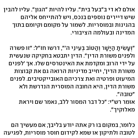
אולם לא די ב"בעל בית". עליו להיות "הגון". עליו להבין
שיש דיירים נוספים בנכס, ויש להתייחס אליהם
בהגינות ובמוסריות. לשמור על מקומם וקיומם בתוך
המדינה ובעולמה הציבורי.
"וְעָשִׂיתָ הַיָּשָׁר וְהַטּוֹב בְּעֵינֵי ה'", דרשו חז"ל: "זו פשרה
ולפנים משורת הדין". הדין יתבטא בחקיקה שנעשית
על ידי הרוב ומקדמת את האינטרסים שלו. אך 'לפנים
משורת הדין', יחייב מדיניות הרואה גם את קבוצות
המיעוט ופרטיה ואת צרכיהם האובייקטיבים. לפנים
משורת הדין, היא החובה המוסרית הנדרשת ולא
"טובה".
אומר רש"י: "כל דבר המסור ללב, נאמר שם ויראת
מאלוקיך".
כלומר, במקום בו רק אתה יודע בליבך, אם מעשיך הם
לטובה ולתיקון או שמא לקידום חוסר מוסריות, לפגיעה