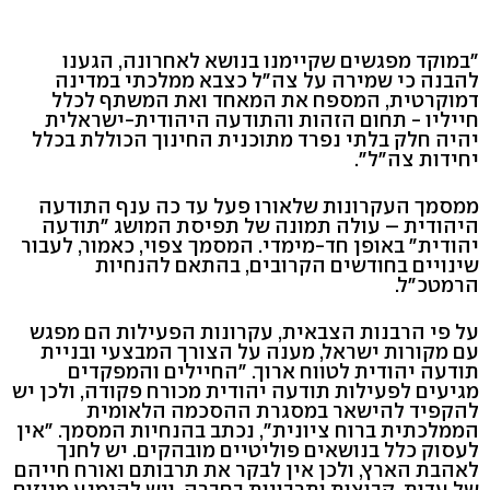
"במוקד מפגשים שקיימנו בנושא לאחרונה, הגענו
להבנה כי שמירה על צה"ל כצבא ממלכתי במדינה
דמוקרטית, המספח את המאחד ואת המשתף לכלל
חייליו - תחום הזהות והתודעה היהודית-ישראלית
יהיה חלק בלתי נפרד מתוכנית החינוך הכוללת בכלל
יחידות צה"ל".
ממסמך העקרונות שלאורו פעל עד כה ענף התודעה
היהודית – עולה תמונה של תפיסת המושג "תודעה
יהודית" באופן חד-מימדי. המסמך צפוי, כאמור, לעבור
שינויים בחודשים הקרובים, בהתאם להנחיות
הרמטכ"ל.
על פי הרבנות הצבאית, עקרונות הפעילות הם מפגש
עם מקורות ישראל, מענה על הצורך המבצעי ובניית
תודעה יהודית לטווח ארוך. "החיילים והמפקדים
מגיעים לפעילות תודעה יהודית מכורח פקודה, ולכן יש
להקפיד להישאר במסגרת ההסכמה הלאומית
הממלכתית ברוח ציונית", נכתב בהנחיות המסמך. "אין
לעסוק כלל בנושאים פוליטיים מובהקים. יש לחנך
לאהבת הארץ, ולכן אין לבקר את תרבותם ואורח חייהם
של עדות, קבוצות ותרבויות בחברה, ויש להימנע מייזום