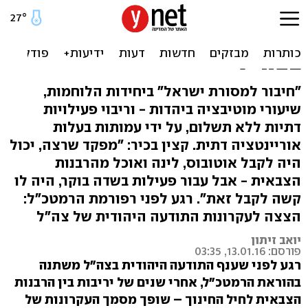
מ"ימי ישיבה" ועד שיעורי
זוגיות: "תודעה יהודית"
בצה"ל
"חיבור למסורת ישראל" ביחידות הלוחמות,
שיעורי מוטיבציה ביהדות - וריבוי פעילויות
דתיות ללא תשלום, על ידי עמותות בעלות
אוריינטציה דתית. קצין בכיר: "מפקד שרצה, יכול
היה לקבל אוטובוס, לינה ואוכל מהרבנות
הצבאית - אבל עבור פעילות בשדה בוקר, היה לו
קשה לקבל זאת". רגע לפני רפורמת הרמטכ"ל:
הצצה לעקרונות התודעה היהודית של צה"ל
יואב זיתון
פורסם: 13.01.16, 03:35
רגע לפני שענף התודעה היהודית בצה"ל משתנה
בהוראת הרמטכ"ל, אחרי שנים של יריבות בין הרבנות
הצבאית לחיל החינוך – שופך מסמך העקרונות של