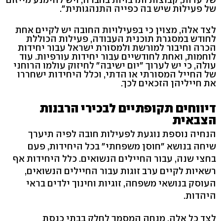
של פעילוּת שיש בה כפייה התנהגותית".
לצד אלה, מצוין כי בפעילויות החובה יש לקיים אחת
לחודש במסגרת תוכנית העבודה, פעילות הכוללת
הכרה וחיבור למורשת ולמסורת ישראל עבור יחידות
לוחמות, ואחת לחודשיים עבור יחידות עורפיות. עוד
עולה, כי יש לערוך "יום ישיבה" לחיזוק עולמו הרוחני
של החייל המסורתי או הדתי, וכלל היחידות ישחררו
את חייליהן הזכאים לכך.
דיווחים תקופתיים לבכירי הרבנות
הצבאית
הנחיה נוספת נוגעת לפעילות חובה לפיה תיערך
שיחה בנושא "חוסן משפחתי" בכל היחידות, פעם
בחצי שנה, עבור החיילים הנשואים. כלל היחידות אף
רשאיות לקיים ערב זוגות עבור החיילים הנשואים,
העוסק בנושאי משפחה, זוגיות וחינוך ילדים בראי
היהדות.
לצד כל אלה, מנחה המסמך לחלק בבתי כנסת