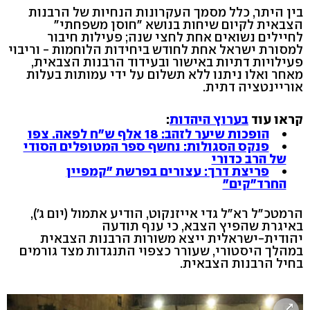
בין היתר, כלל מסמך העקרונות הנחיות של הרבנות
הצבאית לקיום שיחות בנושא "חוסן משפחתי"
לחיילים נשואים אחת לחצי שנה; פעילות חיבור
למסורת ישראל אחת לחודש ביחידות הלוחמות - וריבוי
פעילויות דתיות באישור ובעידוד הרבנות הצבאית,
מאחר ואלו ניתנו ללא תשלום על ידי עמותות בעלות
אוריינטציה דתית.
קראו עוד
בערוץ היהדות
:
הופכות שיער לזהב: 18 אלף ש"ח לפאה. צפו
פנקס הסגולות: נחשף ספר המטופלים הסודי
של הרב כדורי
פריצת דרך: עצורים בפרשת "קמפיין
החרד"קים"
הרמטכ"ל רא"ל גדי אייזנקוט, הודיע אתמול (יום ג'),
באיגרת שהפיץ הצבא, כי ענף תודעה
יהודית-ישראלית ייצא משורות הרבנות הצבאית
במהלך היסטורי, שעורר כצפוי התנגדות מצד גורמים
בחיל הרבנות הצבאית.