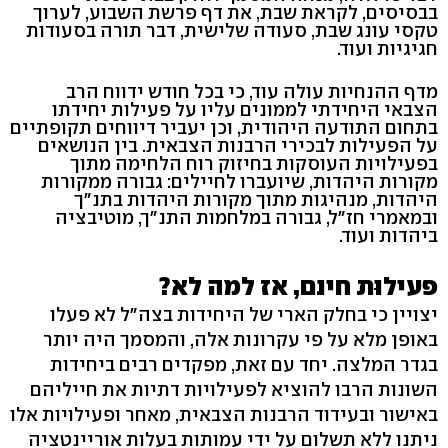
בבסיסים, לקראת שבת, את דף פרשת השבוע, לערוך
טקסי עונג שבת, סעודה שלישית, דבר תורה בסעודות
חגיגיות ועוד.
מדף ההנחיות עולה עוד, כי בכל חודש ידווח הרב
הצבאי היחידתי לממונים עליו על פעילות יחידתו
בתחום התודעה היהודית, וכן יעביר דיווחים תקופתיים
על הפעילות לבכירי הרבנות הצבאית. בין הנושאים
בפעילויות העוסקות בחיזוק רוח הלחימה מתוך
מקורות היהדות, שיועברו לחיילים: גבורה ממקורות
היהדות, מנהיגות מתוך מקורות היהדות בתנ"ך
ובמאמרי חז"ל, גבורה במלחמות התנ"ך, מוטיבציה
ביהדות ועוד.
פעילוּת חינם, אז למה לא?
יצויין כי בחלק הארי של היחידות בצה"ל לא פעלו
באופן מלא על פי עקרונות אלה, והמסמך היה יותר
בגדר המלצה. יחד עם זאת, מפקדים רבים ביחידות
השונות הרבו להוציא לפעילויות דתיות את חייליהם
באישור ובעידוד הרבנות הצבאית, מאחר ופעילויות אלו
ניתנו ללא תשלום על ידי עמותות בעלות אוריינטציה