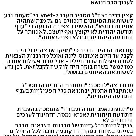
לערוך סדר בנושא.
קצין בכיר בצה"ל הסביר הערב ל-ynet, כי "מעתה נדע
לעשות את המינונים הנכונים, גם על מנת שתהיה
אחידות בנושא". הוא שידר צפירת הרגעה כי "ענף
תודעה יהודית לא יקוצץ ואף יועצם. לא נוותר על
התודעה היהודית, וגם לא נפריט אותה".
עם זאת, הבהיר הבכיר כי "מפקד שרצה, יכול היה
לקבל עד היום אוטובוס, לינה ואוכל מהרבנות הצבאית
לטובת פעילות עבור חייליו - אבל עבור פעילות אחרת,
כמו למשל בשדה בוקר, היה לו קשה לקבל זאת. לכן נדע
לעשות את האיזונים בנושא".
מדובר צה"ל נמסר: "במסגרת הנחיית הרמטכ"ל
שנתקבלה אתמול, יבחנו את כלל הפעילויות בענף
התודעה היהודית".
מ"תנועת נאמני תורה ועבודה" שתומכת בהעברת
התודעה היהודית לאכ"א, נמסר: "החינוך לערכים
היהודיים לא
צריך להיות בבלעדיות של הרבנות הצבאית. הדבר
בעייתי במיוחד בפקודה הקובעת חובה לכל החיילים