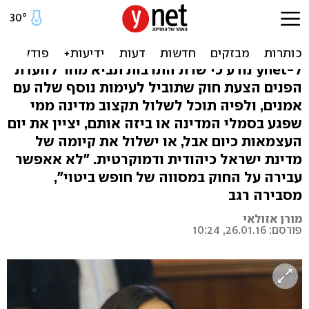
החוק החדש של רגב: אין
נאמנות - אין תקציב לאמנות
ל-ynet נודע כי שרת התרבות תביא מחר לוועדת
הפנים הצעת חוק שתוביל לעימות נוסף שלה עם
אמנים, ולפיה תוכל לשלול תקצוב מדינה ממי
שפגע בסמלי המדינה או ביזה אותם, יציין את יום
העצמאות כיום אבל, או ישלול את קיומה של
מדינת ישראל כיהודית ודמוקרטית. "לא אאפשר
עבירה על החוק במסווה של חופש ביטוי",
מסבירה רגב
מורן אזולאי
פורסם: 26.01.16, 10:24