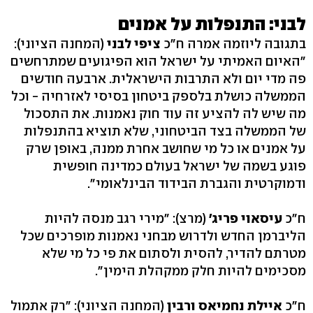
לבני: התנפלות על אמנים
בתגובה ליוזמה אמרה ח"כ
ציפי לבני
(המחנה הציוני):
"האיום האמיתי על ישראל הוא הפיגועים שמתרחשים
פה מדי יום ולא התרבות הישראלית. ארבעה חודשים
הממשלה כושלת בלספק ביטחון בסיסי לאזרחיה - וכל
מה שיש לה להציע זה עוד חוק נאמנות. את התסכול
של הממשלה בצד הביטחוני, שלא תוציא בהתנפלות
על אמנים או כל מי שחושב אחרת ממנה, באופן שרק
פוגע בשמה של ישראל בעולם כמדינה חופשית
ודמוקרטית והגברת הבידוד הבינלאומי".
ח"כ
עיסאוי פריג'
(מרצ): "מירי רגב מנסה להיות
הליברמן החדש ולדרוש מבחני נאמנות מופרכים שכל
מטרתם להדיר, להסית ולסתום את פי כל מי שלא
מסכימים להיות חלק ממקהלת הימין".
ח"כ
איילת נחמיאס ורבין
(המחנה הציוני): "רק אתמול