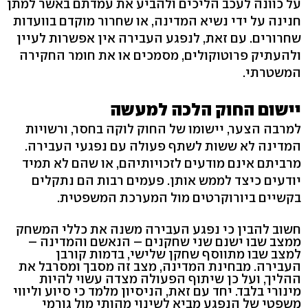
על כוונה לעכב הליכים ולהביע את עמדתם באשר למתן
חנינה על ידי נשיא המדינה, או שחרור מוקדם בוועדות
שחרורים. עם זאת, לנפגע העבירה אין אפשרות לעיין
ולהעתיק פרוטוקולים, מסמכים או את חומר החקירה
המשטרתי.
יישום החוק הלכה למעשה
למרבה הצער, יישומו של החוק לוקה בחסר, ורשויות
המדינה לא ששות לשתף פעולה עם נפגעי העבירה.
מרביתם אינם מודעים לזכויותיהם, או שהם לא תמיד
יודעים כיצד לממש אותן. פעמים רבות הם נתקלים
בקשיים ביורוקרטים מול המערכת המשפטית.
חשוב להבין כי נפגע העבירה משנה את כללי המשחק
ממצב שבו ישנם שני שחקנים – הנאשם והמדינה –
למצב שבו מתווסף שחקן שלישי, בדמות קורבן
העבירה. מבחינת המדינה, מצב זה מסבך ומסרבל את
ההליך, ועל כן שיתוף הפעולה מצדה עשוי להיות
מינורי בלבד. יחד עם זאת, הניסיון מלמד כי סיוע וליווי
משפטי של הנפגע מביא לשינוי מהותי מול גורמי