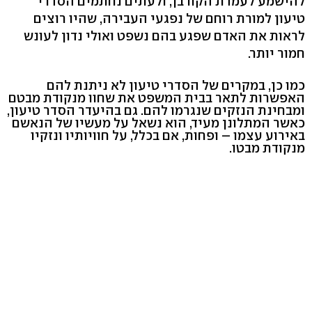
להישמע לעמדת הקורבן, ולעתים נחתמים הסדרי
טיעון למורת רוחם של נפגעי העבירה, שהיו רוצים
לראות את האדם שפגע בהם נשפט ואולי נדון לעונש
חמור יותר.
כמו כן, במקרים של הסדרי טיעון לא ניתנת להם
האפשרות לתאר בבית המשפט את שחוו מנקודת מבטם
ומבחינת הנזקים שנגרמו להם. גם בהיעדר הסדר טיעון,
כאשר המתלונן מעיד, הוא נשאל על מעשיו של הנאשם
באירוע עצמו – ופחות, אם בכלל, על חוויותיו ונזקיו
מנקודת מבטו.