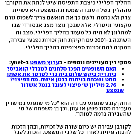
ההליך הפלילי ניצבת התפיסה שיש לנתק את הקורבן
מההליך בשל העובדה שמטרת המשפט היא עשיית
צדק ולא נקמה, ולשם כך את הנאשם צריך לשפוט גורם
מקצועי וניטרלי. אלא שבכך נוצר מצב אבסורדי שבו
למתלונן לא היה כל מעמד בהליך הפלילי. מצב זה
השתנה ב-2001 עם חקיקת חוק זכויות נפגעי עבירה,
המקנה להם זכויות ספציפיות בהליך הפלילי.
פסקי דין מעניינים נוספים - ב
ערוץ משפט
ב-ynet:
האם השופטים הפכו סלחנים למגדלי קנאביס?
בית דין: ביקש שלום בית כדי לטרטר את אשתו
מחט נשכחה בניתוח בבטן אישה. מה הפיצוי?
2.76 מיליון ש' פיצוי לעובד בנמל אשדוד
שנפצע
החוק קובע שנפגע עבירה הוא "כל מי שנפגע במישרין
מעבירה מסוג פשע או עוון, וכן בן משפחה של מי
שהעבירה גרמה למותו".
לקורבן עבירה יש כיום שורה של זכויות, ובהן הזכות
להגנה פיזית לאורך כל שלבי המשפט, הזכות לקבל