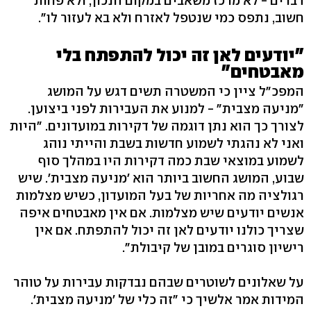
דברים - לא מרכז משאבים במקום הנכון, ולא פחות
חשוב, נתפס כמי שנטפל לאזרח ולא בא לעזור לו".
"יודעים לאן זה יכול להתפתח בלי
מאבטחים"
המפכ"ל ציין כי המשטרה תשים דגש על המושג
"מניעה מצבית" - למנוע את העבירות לפני ביצוען.
לצורך כך הוא נתן דוגמה של דקירות במועדונים. "היות
ואני לא נהגתי לשמוע חדשות בשבת והייתי נוהג
לשמוע במוצאי שבת כמה דקירות היו במהלך סוף
שבוע, המושג החשוב ביותר הוא 'מניעה מצבית'. שיש
רגולציה מה אחריות של בעל המועדון, כשיש מצלמות
אנשים יודעים שיש מצלמות. אם אין מאבטחים איפה
שצריך כולנו יודעים לאן זה יכול להתפתח. אם אין
רישיון סוגרים במובן של קיבולת".
על שאלונים לשוטרים שבהם נבדקות עבירות על טוהר
המידות אמר אלשיך כי "זה כלי של 'מניעה מצבית'.