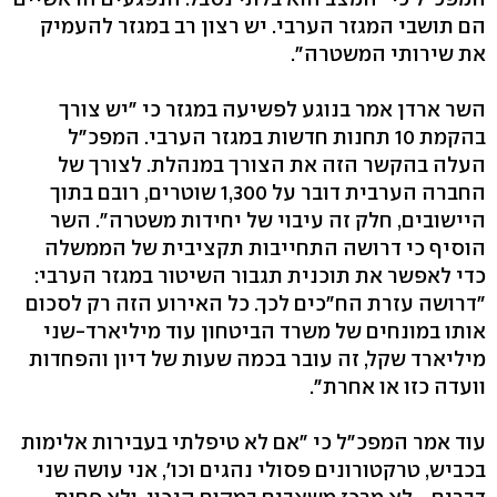
הם תושבי המגזר הערבי. יש רצון רב במגזר להעמיק
את שירותי המשטרה".
השר ארדן אמר בנוגע לפשיעה במגזר כי "יש צורך
בהקמת 10 תחנות חדשות במגזר הערבי. המפכ"ל
העלה בהקשר הזה את הצורך במנהלת. לצורך של
החברה הערבית דובר על 1,300 שוטרים, רובם בתוך
היישובים, חלק זה עיבוי של יחידות משטרה". השר
הוסיף כי דרושה התחייבות תקציבית של הממשלה
כדי לאפשר את תוכנית תגבור השיטור במגזר הערבי:
"דרושה עזרת הח"כים לכך. כל האירוע הזה רק לסכום
אותו במונחים של משרד הביטחון עוד מיליארד-שני
מיליארד שקל, זה עובר בכמה שעות של דיון והפחדות
וועדה כזו או אחרת".
עוד אמר המפכ"ל כי "אם לא טיפלתי בעבירות אלימות
בכביש, טרקטורונים פסולי נהגים וכו', אני עושה שני