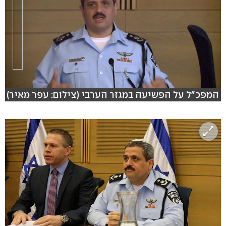
המפכ"ל על הפשיעה במגזר הערבי (צילום: עפר מאיר)
hlsjs-lite: Network error