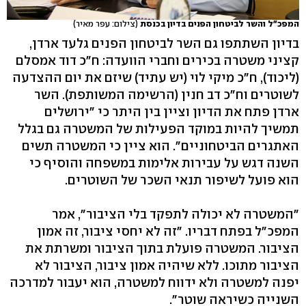
המפכ"ל והשר לביטחון הפנים בדיון בכנסת
(צילום: עפר מאיר)
בדיון השתתפו גם השר לביטחון הפנים גלעד ארדן,
קציני משטרה בכירים וחברי הוועדה: ח"כ דוד אמסלם
(ליכוד), ח"כ מיקי לוי (יש עתיד) שיזם את יום ההצדעה
לשוטרים וח"כ דב חנין (הרשימה המשותפת). השר
ארדן פתח את הדיון וציין בין היתר כי "ירושלים
תמשיך להיות במוקד הפעילות של המשטרה גם בגלל
האתגרים הביטחוניים". הוא ציין כי המשטרה תשים
השנה דגש על עבירות אלימות במשפחה והוסיף כי
הוא פועל לשיפור תנאי השכר של השוטרים.
"המשטרה לא יכולה לתפקד בלי הציבור", אמר
המפכ"ל בפתח דבריו. "זה לא יחסי ציבור, זה אמון
הציבור. המשטרה פועלת בתוך הציבור ומשרתת את
הציבור מתוכו. ללא שיהיה אמון ציבור, הציבור לא
יפנה למשטרה ולא ידווח למשטרה, הוא יעבור למדרכה
השנייה כשיראה שוטר".