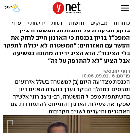
אלשיך: מצב הפשיעה במגזר
הערבי בלתי נסבל
ברקע הביקורת על התנהלות המשטרה ציין
המפכ"ל בדיון בכנסת כי הארגון חייב לחזק את
הקשר עם האזרחים: "המשטרה לא יכולה לתפקד
בלי הציבור". הוא הציג ירידה מתונה בפשיעה
אבל הציע "לא להתרפק על זה"
רועי ינובסקי
פורסם: 09.02.16, 10:06
הכנסת מצדיעה היום (ג') למשטרה בשלל אירועים
וטקסים. במהלך הבוקר נערך בוועדת הפנים דיון
בהשתתפות מפכ"ל המשטרה, רב-ניצב רוני אלשיך,
שסקר את פעילות הארגון והתייחס להתמודדות עם
האתגרים והיעדים לשנים הקרובות.