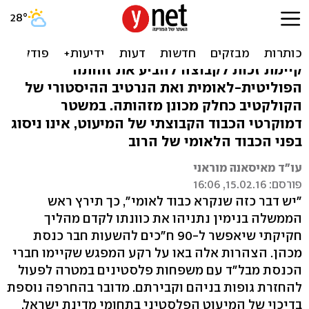
בין כבוד האדם של המיעוט
לכבוד הלאומי
קיימת זכות לקבוצה להביע את זהותה
הפוליטית-לאומית ואת הנרטיב ההיסטורי של
הקולקטיב כחלק מכונן מזהותה. במשטר
דמוקרטי הכבוד הקבוצתי של המיעוט, אינו ניסוג
בפני הכבוד הלאומי של הרוב
עו"ד מאיסאנה מוראני
פורסם: 15.02.16, 16:06
"יש דבר כזה שנקרא כבוד לאומי", כך תירץ ראש
הממשלה בנימין נתניהו את כוונתו לקדם מהליך
חקיקתי שיאפשר ל-90 ח"כים להשעות חבר כנסת
מכהן. הצהרות אלה באו על רקע המפגש שקיימו חברי
הכנסת מבל"ד עם משפחות פלסטינים במטרה לפעול
להחזרת גופות בניהם וקבירתם. מדובר בהחרפה נוספת
בדיכוי של המיעוט הפלסטיני בתחומי מדינת ישראל.