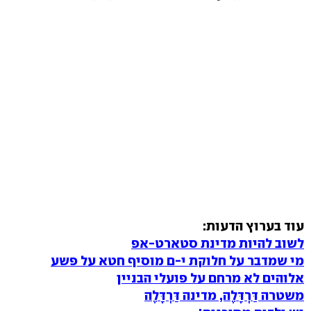
עוד בערוץ הדעות:
לשוב להיות מדינת סטארט-אפ
מי שמדבר על חלוקת י-ם מוסיף חטא על פשע
אלוהים לא מרחם על פועלי הבניין
משטרה דַּרְדָּלֶה, מדינה דַּרְדָּלֶה