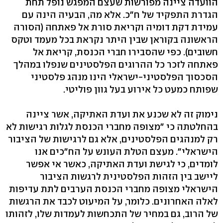
הוועדה ציינה מפורשות שעצם המפגש נופל תחת
הגדרת התפקיד של ח"כ. אלא מה, הבעיה הינה עם
עמידת דקת דומיה וקריאת סורת אל פאתחה (הסורה
הראשונה בקוראן שבין היתר נקראת בכל מעמד וטקס
חשובים). כפי שהסבירו חברי הכנסת, קריאת אל
פאתחה לזכר כל ההרוגים הפלסטינים שנפלו במהלך
הסכסוך הפלסטיני-ישראלי הינו מנהג פלסטיני
שפותח כמעט כל אירוע בעל גוון פוליטי.
נימוק זה לא שכנע את ועדת האתיקה, אשר ציינה
בהחלטתה כי "מצופה מחברי הכנסת לגלות רגישות לא
רק למנהגים הפלסטינים, אלא גם לרגישות של הציבור
הישראלי". מעצם הטלת העונש על הח"כים אנו
לומדים, כי לגישת ועדת האתיקה, כאשר אי אפשר
ליישב בין הזהות הפלסטינית לרגשות הציבור
הישראלי מצופה מחברי הכנסת הערבים לתת עדיפות
לאלה האחרונים. כלומר, על המיעוט לכבד את הרגשות
של הרוב, גם במחיר של התכחשות לעמדות שלו, לזהותו