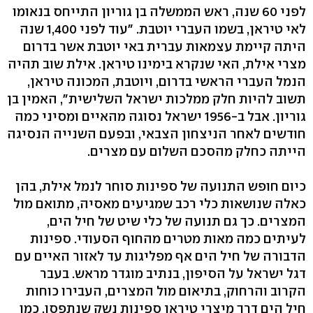
לפני 60 שנה, ראש הממשלה בן גוריון התייחס בנאומו
לאי טיראן, בשמו העברי יוטבת. "עוד לפני 1,400 שנה
היתה קיימת עצמאות עברית באי יוטבת אשר בדרום
מצרי אילת, האי שנקרא בימינו טיראן. אילת שוב תהיה
הנמל העברי הראשי בדרום, ויוטבת, המכונה טיראן,
תשוב להיות חלק ממלכות ישראל השלישית", האמין בן
גוריון. אבל ב-1956 ישראל נסוגה מהאיים ומסיני כמה
חודשים לאחר הניצחון הצבאי, ובפעם השנייה הנסיגה
הייתה כחלק מהסכם השלום עם מצרים.
כיום חופש התנועה של ספינות סוחר לנמל אילת, בהן
כאלה שנושאות כלי רכב שמגיעים מאסיה, מתואם מול
המצרים. כך גם תנועה של כלי שיט של חיל הים,
לעיתים כמה מאות מטרים מהחוף הסעודי. ספינות
הדבורה של חיל הים אף מפליגות עד לאזור האיים עם
דגל ישראל על הסיפון, בנתיב מוגדר מראש. בעבר
הקרוב והרחוק, בתיאום מול המצרים, העבירו כוחות
חיל הים דרך מיצרי טיראן ספינות נשק שנתפסו, כמו