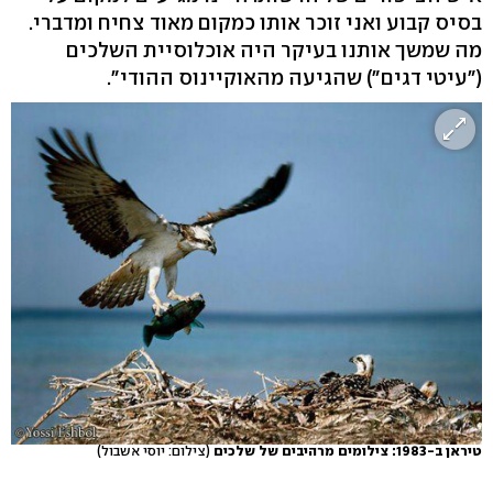
בסיס קבוע ואני זוכר אותו כמקום מאוד צחיח ומדברי.
מה שמשך אותנו בעיקר היה אוכלוסיית השלכים
("עיטי דגים") שהגיעה מהאוקיינוס ההודי".
טיראן ב-1983: צילומים מרהיבים של שלכים
(צילום: יוסי אשבול)