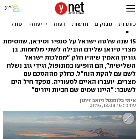
האיים שהיו בשליטת ישראל
עוברים לסעודיה: "צחיחים
וקסומים"
15 שנה שלטה ישראל על סנפיר וטיראן, שחסימת
מצרי טיראן שלידם הובילה לשתי מלחמות. בן
גוריון האמין שיהיו חלק "ממלכות ישראל
השלישית", הם הופיעו במונופול, וגידי גוב נשלח
לשם עם להקת הנח"ל. כחלק מההסכם עם
מצרים, יועברו האיים לסעודיה. מפקד חיל הים
לשעבר: "היינו שמים שם חביות ויורים"
איתי בלומנטל ויואב זיתון
עודכן: 13.04.16, 01:16