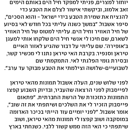
יוחזר למצרים, פניתי למפקד חיל הים באותם הימים
זאב אלמוג, וביקשתי אישור לצלם את הטבע כדי
להנציח את שמירת הטבע בידי ישראל - והוא הסכים",
סיפר אשבול. "במשך כשנה עליתי בכל חודש לאי בסיוע
של חיל האוויר וחיל הים. עליתי למטוס של חיל האוויר
לשארם, שם חיכו לי אנשי חיל הים שלקחו אותי למעגן
ב'אופירה'. שם עליתי על דבור שהגיע לאזור האיים
טיראן וסנפיר. בקרבת האי טיראן נתנו לי מכשיר קשר,
ובסירת גומי הפלגתי לאי. התמקמתי שם
לשבועיים-שלושה וצילמתי את הטבע מבוקר עד ערב".
לפני שלוש שנים, העלה אשבול תמונות מהאי טיראן
לפייסבוק לפני הרצאה שהעביר, ובדיוק השבוע קפצו
התמונות כתזכורת של הרשת החברתית. "פתאום
פייסבוק הזכיר לי את השלכים ושיתפתי את זה שוב",
אומר אשבול. "לפני יומיים עוד הייתי בכיכר האדומה
במוסקבה ושוב קפצו לי תמונות מהאי טיראן, ושוב
שיתפתי כי האי הזה ממש קשור ללבי. כשנחתי בארץ