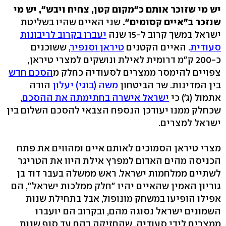
יש מי שזוכר אותם כ"מקום קטן, צחיח ויבש", יש מי
שנזכר ב"איים קסומים".
שני האיים שהיו בשליטת
ישראל במשך קרוב ל-15 שנה
יעברו בקרוב לריבונות
סעודית
.
האיים הקטנים
טיראן וסנפיר
, ששוכנים
כ-200 ק"מ דרומית לאילת ונושקים למצרי טיראן,
צפויים להימסר ממצרים לסעודיה כחלק מ
הסכם חדש
בין המדינות. שר הביטחון
משה (בוגי) יעלון
הודה
אתמול (ג') כי
ישראל אישרה בחתימתה את ההסכם
,
שכחלק ממנו יעודכן הנספח הצבאי להסכם השלום בין
ישראל למצרים.
מצרי טיראן הסמוכים לאותם איים ומהווים את פתח
הכניסה מהים האדום למפרץ אילת היוו את הטריגר
לשתיים ממלחמות ישראל. ראש ממשלה בעבר דוד בן
גוריון האמין שהאיים יהיו "חלק ממלכות ישראל", הם
אפילו הופיעו במשחק מונופול, אבל בתחילת שנות
השמונים ישראל נסוגה מהם, ובקרוב הם יועברו
ממצרים לידי סעודיה, שהחזיקה בהם עד סוף שנות