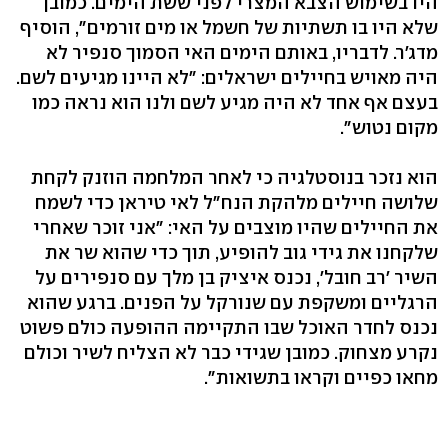
היו בשימוש הצבא המצרי לפני ששת הימים. כמובן
שלא היו בו תשתיות של חשמל או מים זורמים", הוסיף
מדג'ר. לדבריו, באותם הימים האי הסמוך סנפיר לא
היה מאויש בחיילים ישראלים: "לא היינו מגיעים לשם.
בעצם אף אחד לא היה מגיע לשם ולנו הוא נראה כמו
מקום נטוש".
הוא נזכר בנוסטלגיה כי לאחר המלחמה הוזנק לקחת
שלושה חיילים מלהקת הנח"ל לאי טיראן כדי לשמח
את החיילים שהיו מוצבים על האי: "אני זוכר שאחרי
שלקחנו את גידי גוב להופיע, תוך כדי שהוא שר את
השיר 'רב חובל', נכנס איציק בן מלך עם סנפירים על
הרגליים ומשקפת עם שנורקל על הפנים. ברגע שהוא
נכנס לחדר האוכל שבו התקיימה ההופעה כולם פשוט
נקרע מצחוק. כמובן שגידי כבר לא הצליח לשיר וכולם
מחאו כפיים וקראו בתשואות".