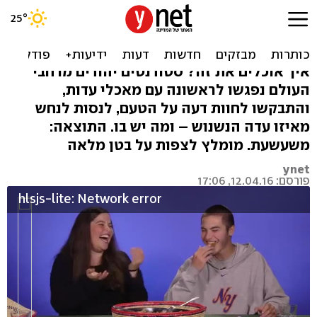
צפו: טועמים ג'חנון בפעם
הראשונה
איך אוכלים את זה? סטודנטים יהודים מרחבי
העולם נפגשו לראשונה עם מאכלי עדות,
והתבקשו לחוות דעה על הטעם, לנסות לנחש
מאיזו עדה הנשנוש – ומה יש בו. התוצאה:
משעשעת. מומלץ לצפות על בטן מלאה
ynet
פורסם: 12.04.16, 17:06
hlsjs-lite: Network error