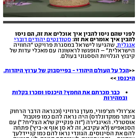
לפני שהם ניסו להבין איך אוכלים את זה, הם ניסו
להבין איך אומרים את זה
:
סטודנטים יהודים דוברי
אנגלית
, שהגיעו לישראל במסגרת פרויקט "החוויה
הישראלית" – הופגשו לראשונה עם מאכלי עדות של
קיבוץ הגלויות הססגוני בעולם.
<<
הכל על העולם היהודי - בפייסבוק של ערוץ היהדות.
היכנסו
>>
כבר מכרתם את החמץ? היכנסו ומכרו בקלות
ובמהירות
אצ'רולי חצ'פורי, מעדן גרוזיני (וכנראה הדבר הרחוק
ביותר ממקדונלדס) היה נראה להם כמו פוטבול
אוסטרלי. האינג'ירה ("זה פנקייק שלא הצליח?") עם
הסנאפיש (לא עקיבא, זה לא סן אוף א-ביץ') פתחה
להם את הסינוסים. הגונדי נראו להם כמו קניידלעך