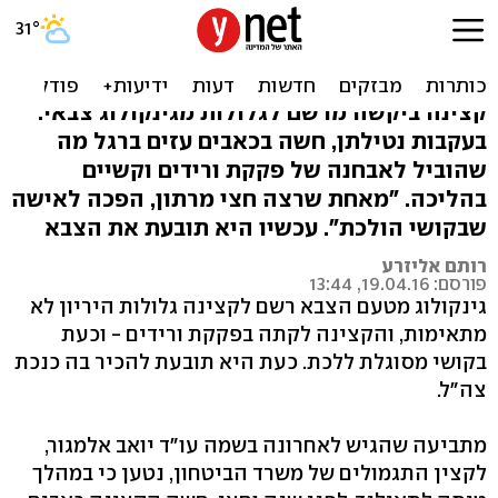
קצינה קיבלה גלולות מהרופא
- כעת מתקשה ללכת
קצינה ביקשה מרשם לגלולות מגינקולוג צבאי.
בעקבות נטילתן, חשה בכאבים עזים ברגל מה
שהוביל לאבחנה של פקקת ורידים וקשיים
בהליכה. "מאחת שרצה חצי מרתון, הפכה לאישה
שבקושי הולכת". עכשיו היא תובעת את הצבא
רותם אליזרע
פורסם: 19.04.16, 13:44
גינקולוג מטעם הצבא רשם לקצינה גלולות היריון לא
מתאימות, והקצינה לקתה בפקקת ורידים - וכעת
בקושי מסוגלת ללכת. כעת היא תובעת להכיר בה כנכת
צה"ל.
מתביעה שהגיש לאחרונה בשמה עו"ד יואב אלמגור,
לקצין התגמולים של משרד הביטחון, נטען כי במהלך