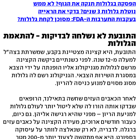
הפסקה בגלולות תנקה את הגוף? לא ממש
נוטלת גלולות 3 שנים? בדקי את הראייה
בעקבות התערבות ה-FDA: מסוכן לקחת גלולות?
התובעת לא נשלחה לבדיקות - להתאמת
הגלולות
התובעת, היא קצינה מצטיינת בקבע, שמשרתת בצה"ל
למעלה מ-12 שנה. לפני כשנתיים ביקשה הקצינה
מרשם לגלולות מגניקולוג אליו הופנתה על ידי הצבא
במסגרת השירות הצבאי. הגניקולוג רשם לה גלולות
מסוג מסוים למנוע כניסה להריון.
לאחר הכאבים העזים שחשה בתאילנד, הרופאים
שבדקו אותה הורו לה שלא ליטול יותר לעולם גלולות
למניעת הריון – מפני שהיא רגישה אליהן. גם כיום,
כעבור חודשים ארוכים, מעידה הקצינה על כאבים עזים
ברגלה. לדבריה, לא רק שנאלצה לוותר על עיסוקה
בספורט, היא אף מתקשה לצעוד יותר מ-200 מטר