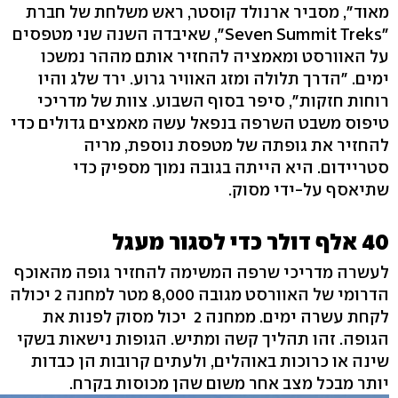
מאוד", מסביר ארנולד קוסטר, ראש משלחת של חברת
"Seven Summit Treks", שאיבדה השנה שני מטפסים
על האוורסט ומאמציה להחזיר אותם מההר נמשכו
ימים. "הדרך תלולה ומזג האוויר גרוע. ירד שלג והיו
רוחות חזקות", סיפר בסוף השבוע. צוות של מדריכי
טיפוס משבט השרפה בנפאל עשה מאמצים גדולים כדי
להחזיר את גופתה של מטפסת נוספת, מריה
סטריידום. היא הייתה בגובה נמוך מספיק כדי
שתיאסף על-ידי מסוק.
40 אלף דולר כדי לסגור מעגל
לעשרה מדריכי שרפה המשימה להחזיר גופה מהאוכף
הדרומי של האוורסט מגובה 8,000 מטר למחנה 2 יכולה
לקחת עשרה ימים. ממחנה 2 יכול מסוק לפנות את
הגופה. זהו תהליך קשה ומתיש. הגופות נישאות בשקי
שינה או כרוכות באוהלים, ולעתים קרובות הן כבדות
יותר מבכל מצב אחר משום שהן מכוסות בקרח.