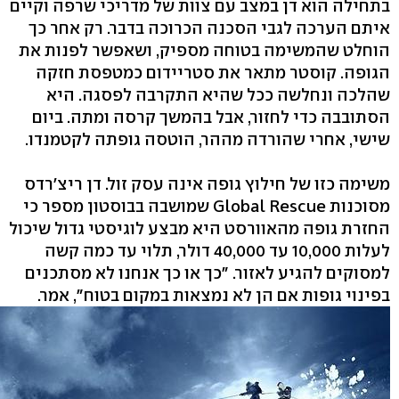
בתחילה הוא דן במצב עם צוות של מדריכי שרפה וקיים
איתם הערכה לגבי הסכנה הכרוכה בדבר. רק אחר כך
הוחלט שהמשימה בטוחה מספיק, ושאפשר לפנות את
הגופה. קוסטר מתאר את סטריידום כמטפסת חזקה
שהלכה ונחלשה ככל שהיא התקרבה לפסגה. היא
הסתובבה כדי לחזור, אבל בהמשך קרסה ומתה. ביום
שישי, אחרי שהורדה מההר, הוטסה גופתה לקטמנדו.
משימה כזו של חילוץ גופה אינה עסק זול. דן ריצ'רדס
מסוכנות Global Rescue שמושבה בבוסטון מספר כי
החזרת גופה מהאוורסט היא מבצע לוגיסטי גדול שיכול
לעלות 10,000 עד 40,000 דולר, תלוי עד כמה קשה
למסוקים להגיע לאזור. "כך או כך אנחנו לא מסתכנים
בפינוי גופות אם הן לא נמצאות במקום בטוח", אמר.