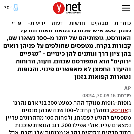
על ההר, לתמיד: הגופות
שנשארות באוורסט לנצח
מתוך 300 איש שנהרגו במאה האחרונה על
האוורסט, גופותיהם של יותר מ-100 נשארו שם,
קבורות בקרח. מטפסים שחולפים על פניהן רואים
בהן ציון דרך ונותנים להן כינויים - "מגפיים
ירוקים" הוא המפורסם שבהם. הקור, הרוחות
והיעדר החמצן לא מאפשרים פינוי, והגופות
נשארות קפואות בזמן
AP
פורסם: 30.05.16, 08:54
גופות-גופות מנוקד ההר. כמעט 300 בני אדם נהרגו
ב
אוורסט
במהלך קרוב ל-100 שנה שבהן מנסים
מטפסים להגיע לפסגתו, ולפחות 100 מההרוגים עדיין
נמצאים עליו, אולי אפילו 200. רוב הגופות שוכנות
בתוך סדקים ונקיקים בהר או מכוסות שלג וקרח, אבל