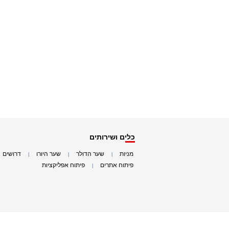
כלים ושירותים
מניות
שער הדולר
שער היורו
דרושים
|
|
|
|
פיתוח אתרים
פיתוח אפליקציות
|
|