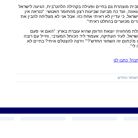
בית מוצהרת גם בחיים ופעילה בקהילה הלהט"בית, הגיעה לישראל
ווה, ועד כה מביעה שביעות רצון מהחומר האנושי: "כנראה אין
שראל, כי עדיין לא ראיתי אחת כזו. אבל אני לא מצליחה להבין את
ברים מכוערים בהחלט ראיתי".
ת מהחוויה יוצאת הדופן שהיא עוברת בארץ: "האם אי פעם
ראל, לעיר העתיקה, אעמוד ליד הכותל המערבי, וחייל עם רובה
ו מ'כתום זה השחור החדש'?'" וירצה להצטלם איתי? בחיים לא
לי".
ה? כתבו לנו
השחור החדש