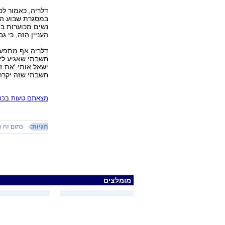
דלריה, כאמור לס
במסגרת שבוע הגא
נשים מכוערות בי
העניין הזה, כי ג
דלריה אף מתפעל
חשבתי שאגיע ליש
ישאל אותי 'את ז
חשבתי שזה יקרה 
מצאתם טעות בכתב
תגיות:
כתום זה 
מומלצים