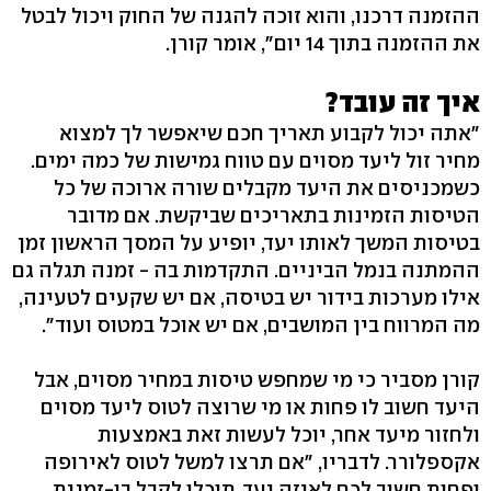
ההזמנה דרכנו, והוא זוכה להגנה של החוק ויכול לבטל
את ההזמנה בתוך 14 יום‭,"‬ אומר קורן.
איך זה עובד?
"אתה יכול לקבוע תאריך חכם שיאפשר לך למצוא
מחיר זול ליעד מסוים עם טווח גמישות של כמה ימים.
כשמכניסים את היעד מקבלים שורה ארוכה של כל
הטיסות הזמינות בתאריכים שביקשת. אם מדובר
בטיסות המשך לאותו יעד, יופיע על המסך הראשון זמן
ההמתנה בנמל הביניים. התקדמות בה - זמנה תגלה גם
אילו מערכות בידור יש בטיסה, אם יש שקעים לטעינה,
מה המרווח בין המושבים, אם יש אוכל במטוס ועוד‭."‬
קורן מסביר כי מי שמחפש טיסות במחיר מסוים, אבל
היעד חשוב לו פחות או מי שרוצה לטוס ליעד מסוים
ולחזור מיעד אחר, יוכל לעשות זאת באמצעות
אקספלורר. לדבריו, "אם תרצו למשל לטוס לאירופה
ופחות חשוב לכם לאיזה יעד, תוכלו לקבל בו-זמנית