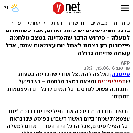
אופס: פייסבוק הפכה דגל
והכריזה שיש מלחמה
בדגל הפיליפינים יש כחול ואדום, אבל כשהאדום
למעלה - פירוש הדבר שהמדינה במצב מלחמה.
פייסבוק רק רצתה לאחל יום עצמאות שמח, אבל
עשתה פדיחה גדולה
AFP
פורסם: 15.06.16, 23:31
פייסבוק
נאלצה להתנצל אחרי שהכריזה בטעות
ש
הפיליפינים
נמצאת במצב מלחמה – כשבפועל
התכוונה פשוט לפרסם דגל תמים לרגל יום העצמאות
המקומי.
הרשת החברתית בירכה את הפיליפינים בברכת "יום
עצמאות שמח" ביום ראשון השבוע בפוסט שבו נראה
דגל הפיליפינים, אבל הדגל היה הפוך – אדום למעלה