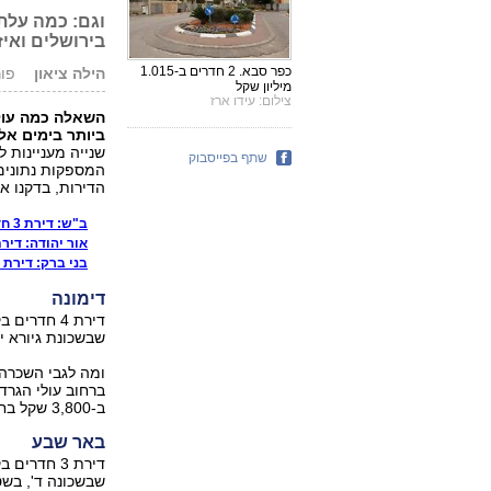
בירושלים ואיז
כפר סבא. 2 חדרים ב-1.015
הילה ציאון
פורסם: 
מיליון שקל
צילום: עידו ארז
השאלה כמה עול
ביותר בימים אל
שנייה מעניינות ל
שתף בפייסבוק
המספקות נתונים ש
הדירות, בדקנו אי
ב"ש: דירת 3 חדרים נמכרה ב-470 אלף שקל
אור יהודה: דירת 3 חדרים ב-956 אלף
בני ברק: דירת 2 חדרים נמכרה ב-1.06 מיליון
דימונה
שבשכונת גיורא יוספטל, בשטח ש
ב-3,800 שקל בחודש.
באר שבע
שבשכונה ד', בשטח של 60 מ"ר עם חניה אך ללא מעלית, 