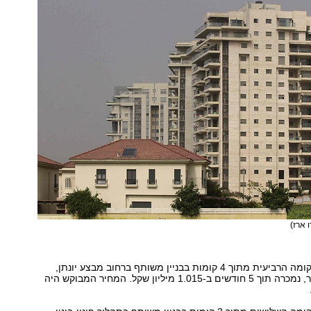
ו ארז)
דירת 2 חדרים בקומה הרביעית מתוך 4 קומות בבניין משותף ברחוב מבצע יונתן,
בשטח של 56 מ"ר, נמכרה תוך 5 חודשים ב-1.015 מיליון שקל. המחיר המבוקש היה