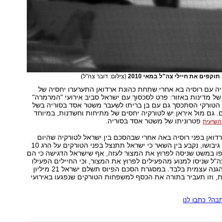
קפים את חיילי צה"ל במאי 2010
(צילום: דובר צה"ל)
ה עם רוסיה בא אחרי שתחת כהונת ארדואן התערערו יחסיה של
ל מדינות באזור: פרט לסכסוך עם ישראל סביב אירועי "המרמרה"
שלטון הטורקי הסתכסך גם עם בן בריתו לשעבר משטר אסד בסוריה בשל
גם מול איראן יש לטורקיה יחסים של מתיחות וחשדנות, במיוחד
פטרוניתו של משטר אסד בסוריה.
השיעית
ואן בפני רוסיה באה אחרי שבהסכם בין ישראל לטורקיה שהיום
הוכרז רשמית על גיבושו, נקבע בין השאר כי ישראל תתנצל בפני הטורקים על הרג 10
 במשט שניסה לפרוץ את המצור לעזה, אף שישראל הדגישה כי הם
ה"ל שניסו למנוע מהפעילים לפרוץ את המצור, וכי החיילים הפעילו
נגדם כוח לצורך הגנה עצמית בלבד. במסגרת הסכם הפיוס תשלם ישראל 21 מיליון
ת, וזו תעביר בתורה את הכסף למשפחות הטורקים שנפגעו באירועי
ה? כתבו לנו