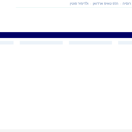
רוסיה
רג'פ טאיפ ארדואן
ולדימיר פוטין