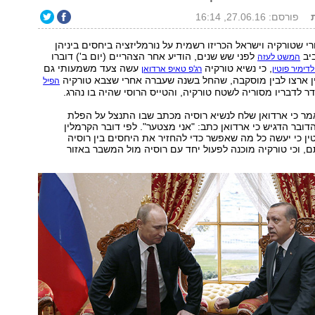
פורסם: 27.06.16, 16:14
 שטורקיה וישראל הכריזו רשמית על נורמליזציה ביחסים ביניהן
ביב
לפני שש שנים, הודיע אחר הצהריים (יום ב') דוברו
המשט לעזה
, כי נשיא טורקיה
עשה צעד משמעותי גם
לדימיר פוטין
רג'פ טאיפ ארדואן
ן ארצו לבין מוסקבה, שהחל בשנה שעברה אחרי שצבא טורקיה
הפיל
 לדבריו מסוריה לשטח טורקיה, והטייס הרוסי שהיה בו נהרג.
אמר כי ארדואן שלח לנשיא רוסיה מכתב שבו התנצל על הפלת
דובר הדגיש כי ארדואן כתב: "אני מצטער". לפי דובר הקרמלין
ין כי יעשה כל מה שאפשר כדי להחזיר את היחסים בין רוסיה
, וכי טורקיה מוכנה לפעול יחד עם רוסיה מול המשבר באזור