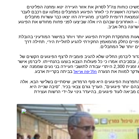
יכו כוחות צה"ל לסרוק את אזור העיירה יטא ומחנה הפליטים
הערכה ראשונית כי לאחר הפיגוע המחבלים נמלטו עם רכבם לעבר
נמצאת דרומית לחברון. מהעיירה הזו יצאו כבר עשרות מחבלים
– האחרונים שבהם היו אלה שביצעו לפני פחות מחודש את הפיגוע
רונה בתל-אביב.
ות מתמקדת חקירת הפיגוע יותר ויותר במישור המודעיני בהובלת
ויים כחלק מהמאמץ החקירתי להגיע לחוליית הירי, תחילה דרך
ם יותר של המחבלים.
דור ליברמן החליט שלא להגיב פומבית לרצף הפיגועים הקשים של
ובסביבתו אמרו כי כל פעולות הצבא בוצעו בהנחייתו. ליברמן אישר
בין היתר להקפיא זמנית 2,300 היתרי עבודה לתושבי העיירה בני נעים שממנה יצא
דקר למוות את הנערה
בביתה בקריית ארבע.
הלל יפה אריאל
תפרצות הפיגועים היא סוף הרמדאן, שיסתיים בשלישי הבא. אלה
ם יותר פיגועים", העריך גורם צבאי בכיר. "סיבה שנייה היא
מביאה לעוד פיגועים, בהיעדר גינוי על-ידי הרשות ועצירת