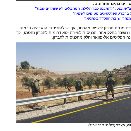
ע - עדכונים אחרונים:
צ"ש. בנט: "להתכנס כבר הלילה. המחבלים לא שומרים שבת"
 ברברי, הפלסטינים מטיפים לשנאה"
מנהל ישיבת ההסדר בעתניאל
ינים מנפת חברון יושפעו מהכתר, אך יש להזכיר כי הוא יהיה הרמטי
"נושם" בחלק אחר. הכניסות לעיירה יטא דרומית לחברון נחסמו, וכך
ה הפליטים אל-פוואר וחלק מהכניסות לחברון.
וע, הערב
(צילום: דובר צה"ל)