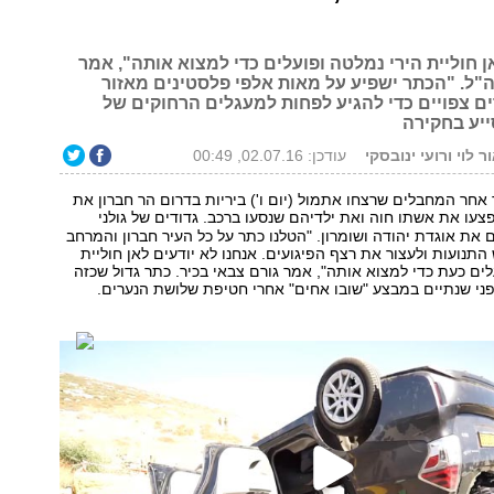
ן חוליית הירי נמלטה ופועלים כדי למצוא אותה", אמר
ה"ל. "הכתר ישפיע על מאות אלפי פלסטינים מאזור
ים צפויים כדי להגיע לפחות למעגלים הרחוקים של
יע בחקירה
ר לוי ורועי ינובסקי
עודכן: 02.07.16, 00:49
אחר המחבלים שרצחו אתמול (יום ו') ביריות בדרום הר חברון את
צעו את אשתו חוה ואת ילדיהם שנסעו ברכב. גדודים של גולני
 את אוגדת יהודה ושומרון. "הטלנו כתר על כל העיר חברון והמרחב
התנועות ולעצור את רצף הפיגועים. אנחנו לא יודעים לאן חוליית
לים כעת כדי למצוא אותה", אמר גורם צבאי בכיר. כתר גדול שכזה
פני שנתיים במבצע "שובו אחים" אחרי חטיפת שלושת הנערים.