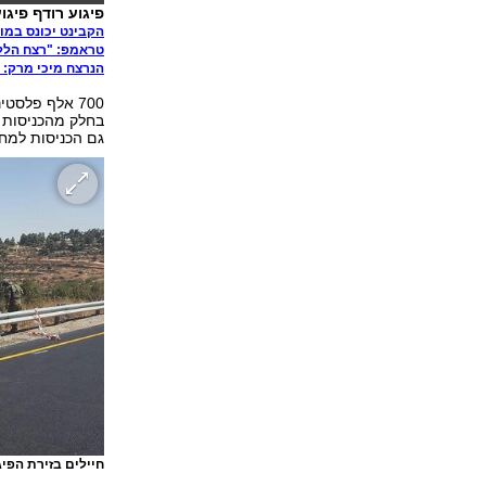
פיגוע רודף פיגו
הקבינט יכונס במו
טראמפ: "רצח הלל
הנרצח מיכי מרק: 
700 אלף פלסט
בחלק מהכניסות ו
גם הכניסות למחנ
חיילים בזירת הפיג