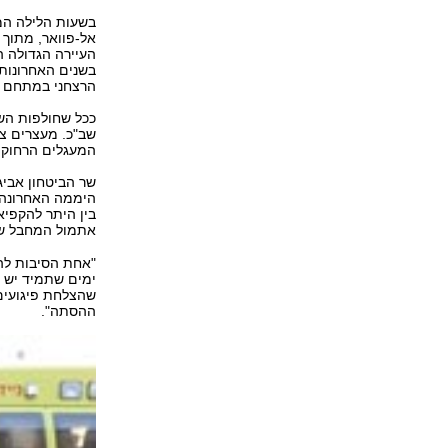
בשעות הלילה המש
אל-פוואר, מתוך 
העיירה הגדולה ה
בשנים האחרונות 
הרצחני במתחם ש
ככל שחולפות השע
שב"כ. מעצרים צפ
המעגלים הרחוקי
שר הביטחון אביג
היממה האחרונה, 
אתמול המחבל ש
"אחת הסיבות לה
ימים שתמיד יש בה
שהצלחת פיגועים 
ההסתה".