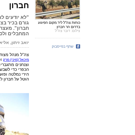
חברון
"לא יודעים לא
גורם בכיר בצ
כוחות צה"ל ליד מקום הפיגוע
בדרום הר חברון
חברון". מעצר
צילום: דובר צה"ל
המחבלים ולסי
יואב זיתון, אליאו
שתף בפייסבוק
צה"ל מנהל מצוד 
ופ
מיכאל (מיכי) מרק
וצנחנים מתגברים
הכפרי כדי לשבש 
הירי נמלטה ופוע
הוטל על חברון ל