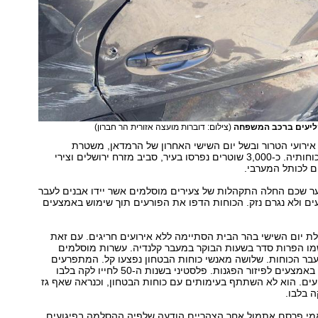
קליעים ברכב המשפחה
(צילום: דוברות מועצה אזורית הר חברון)
אירועי הטרור ובשל יום השישי האחרון של הרמדאן, משטרת
ירושלים תגברה כוחותיה. כ-3,000 שוטרים נפרסו בעיר, סביב מזרח ירושלים וצירי
 לכותל המערבי.
ר שכם החלה התקהלות של צעירים מוסלמים אשר יידו אבנים לעבר
עים ולא נגרם נזק. הכוחות הדפו את הפורעים תוך שימוש באמצעים
ת יום השישי בהר הבית הסתיימה ללא אירועים חריגים. עם זאת
מו הפרות סדר בשעות הבוקר במעבר קלנדיה. עשרות מוסלמים
עבר הכוחות. שלושה מאנשי כוחות הבטחון נפצעו קל. המתפרעים
פוזרו תוך שימוש באמצעים לפיזור הפגנות. פלסטיני בשנות ה-50 לחייו לקה בלבו
ים. הוא לא השתתף בעימותים עם כוחות הבטחון, וכנראה שאף גז
 בלבו.
מי פרסם אתמול אחר הצהריים הודעה שלפיה ההסלמה בפיגועים