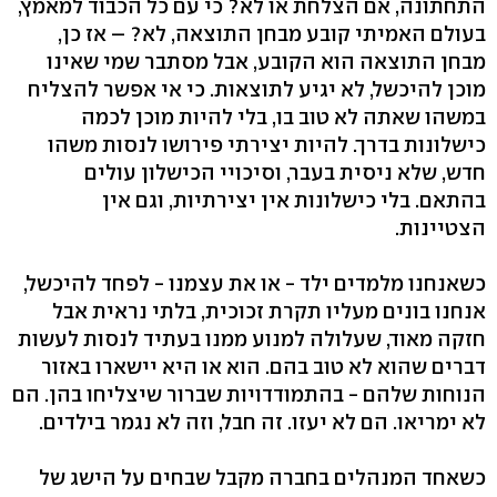
התחתונה, אם הצלחת או לא? כי עם כל הכבוד למאמץ,
בעולם האמיתי קובע מבחן התוצאה, לא? – אז כן,
מבחן התוצאה הוא הקובע, אבל מסתבר שמי שאינו
מוכן להיכשל, לא יגיע לתוצאות. כי אי אפשר להצליח
במשהו שאתה לא טוב בו, בלי להיות מוכן לכמה
כישלונות בדרך. להיות יצירתי פירושו לנסות משהו
חדש, שלא ניסית בעבר, וסיכויי הכישלון עולים
בהתאם. בלי כישלונות אין יצירתיות, וגם אין
הצטיינות.
כשאנחנו מלמדים ילד - או את עצמנו - לפחד להיכשל,
אנחנו בונים מעליו תקרת זכוכית, בלתי נראית אבל
חזקה מאוד, שעלולה למנוע ממנו בעתיד לנסות לעשות
דברים שהוא לא טוב בהם. הוא או היא יישארו באזור
הנוחות שלהם - בהתמודדויות שברור שיצליחו בהן. הם
לא ימריאו. הם לא יעזו. זה חבל, וזה לא נגמר בילדים.
כשאחד המנהלים בחברה מקבל שבחים על הישג של