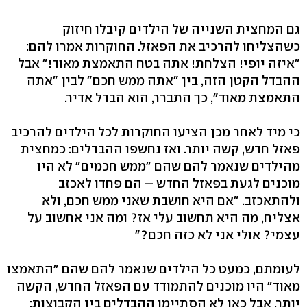
גם המחצית השנייה של הילדים קיבלו חיזוק
כשהצליחו להרכיב את הפאזל. החוקרות אמרו להם:
"איזה יופי! הצלחת! אתה בטח התאמצת מאוד!" אבל
ההבדל הקטן הזה, בין "אתה ממש חכם" לבין "אתה
התאמצת מאוד", כך התברר, הוא הבדל אדיר.
כי מיד לאחר מכן הציעו החוקרות לכל הילדים להרכיב
פאזל חדש, קשה יותר. ואז נחשפו ההבדלים: כמחצית
מהילדים שנאמר להם שהם "ממש חכמים" לא היו
מוכנים לגעת בפאזל החדש – הם פחדו לאכזב
ולהתאכזב. "אם היא חושבת שאני ממש חכם, ולא
אצליח, מה היא תחשוב עלי אז? ומה אני אחשוב על
עצמי? אולי אני לא כזה חכם?"
לעומתם, כמעט כל הילדים שנאמר להם שהם "התאמצו
מאוד" היו מוכנים להתמודד עם הפאזל החדש, הקשה
יותר. אבל כאן לא הסתיימו ההבדלים בין הקבוצות: