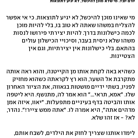
יורם יובל. מי שלא מוכן להיכשל, לא יגיע לתוצאות
מי שאינו מוכן להיכשל, לא יגיע לתוצאות. כי אי אפשר
להצליח במשהו שאתה לא טוב בו, בלי להיות מוכן
לכמה כישלונות בדרך. להיות יצירתי פירושו לנסות
משהו שלא ניסית בעבר, וסיכויי הכישלון עולים
בהתאם. בלי כישלונות אין יצירתיות, וגם אין
הצטיינות.
כשהיא באה לקחת אותו מן הקייטנה, והוא ראה אותה
מתקרבת אל השער, הוא רץ לקראתה כשהוא מחזיק
לפניו, בשתי ידיים מושטות בגאווה, את הציור האחרון
שלו. "אמא, תראי..." הוא אמר לה, מתנשף. היא ליטפה
אותו והביטה בדף בעיניים מתפעלות. "יאוו, איזה אמן
מדהים אתה", היא אמרה לו. "אתה ממש צייר!". נהדר,
לא? - אז זהו שלא.
לימדו אותנו שצריך לחזק את הילדים, לשבח אותם,