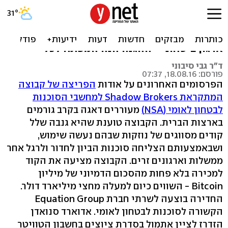
הגנה - עיקר המאמץ בסייבר
דבר אחד צריך להיות ברור לכל מי שעומד בראש
ארגון ביטחוני - ההגנה הנה המפתח לכל
ד"ר גבי סיבוני
פורסם: 18.08.16, 07:37
הפרסומים האחרונים על אודות
הפריצה של קבוצה
המתקראת Shadow Brokers למחשבי הסוכנות
לבטחון לאומי (NSA)
מעוררים דאגה בקרב גורמים
בארצות הברית. הקבוצה טוענת שהיא גנבה שלל
קודים מסווגים של נוזקות שבהם נעשה שימוש,
ושבאמצעותם הצליחה סוכנות הביון לחדור ולרגל אחר
ממשלות וארגונים זרים. הקבוצה מציעה את הקוד
למכירה בלא פחות מהסכום הדמיוני של מיליון
Bitcoin - השווים כיום למעלה מחצי מיליארד דולר.
החדירה בוצעה לשרתי חברת Equation Group
הקשורה לסוכנות לבטחון לאומי. אדוארד סנואדן
הזדרז לציין אתמול בסדרת ציוצים בחשבון הטוויטר