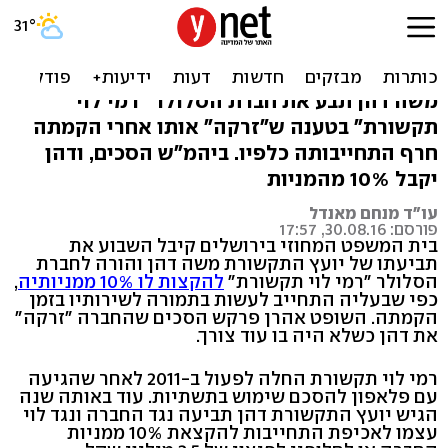
הפסד לרמי לוי: יקצה מניות
ליועץ התקשורת
משה דהן תבע את חברת הסלולר "רמי לוי
תקשורת" בטענה ש"זרקה" אותו אחרי הקמתה
חרף התחייבותה כלפיו. ביהמ"ש הסכים, ודהן
יקבל 10% מהמניות
עו"ד מנחם מאנדל
פורסם: 30.08.16, 17:57
בית המשפט המחוזי בירושלים קיבל השבוע את
תביעתו של יועץ התקשורת משה דהן והורה לחברת
הסלולר "רמי לוי תקשורת"
להקצות לו 10% ממניותיה
,
כפי שבעליה התחייב לעשות בתמורה לשירותיו בזמן
הקמתה. השופט אהרן פרקש הסכים שהחברה "זרקה"
את דהן כשלא היה בו עוד צורך.
רמי לוי תקשורת החלה לפעול ב-2011 לאחר שהגיעה
עם פלאפון להסכם שימוש בתשתיות. עוד באותה שנה
הגיש יועץ התקשורת דהן תביעה נגד החברה ונגד לוי
עצמו לאכיפת התחייבות להקצאת 10% ממניות