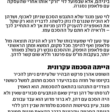
ביניהם, אלא שבפועל לוי "זרק" אותו אחרי שהעסקה
עם פלאפון נסגרה.
לוי טען מנגד שלא התגבש הסכם שניתן לאכוף, ושדהן
לא הוכיח שנגרם לו נזק כלשהו. לדבריו הוא רק שקל
את האופציה להעניק לדהן מניות אך לא התחייב לכך
– ולראיה לא חתם על ההסכם עמו.
עוד טען לוי שמעורבותו של דהן לא הניבה תוצאה מול
פלאפון ואף להיפך. מכל מקום, המשא ומתן הראשוני
עם פלאפון הופסק, וההסכם גובש רק בשלב מאוחר
יותר, בעקבות מו"מ עם פרטנר וללא שום קשר לדהן.
הייתה הסכמה עקרונית
השופט אהרן פרקש הבהיר שלעיתים ניתן להכיר
בקיומו של חוזה גם בהיעדר הסכם חתום, למשל כששני
הצדדים התנהגו בהתאם להסכמות. הוא האמין
לגרסתו של דהן וציין שאם הנתבעים סבורים שאין ולא
היה הסכם עם דהן, לא ברור מדוע הוא עבד עבורם.
מנגד, עיון בטיוטות ההסכם מלמדות שבין דהן ללוי
הייתה הסכמה עקרונית בדבר הקצאת מניות תמורת