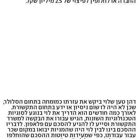
החברה או לחלופין לפיצוי של 2.5 מיליון שקל.
דהן טען שלוי ביקש את עזרתו כמומחה בתחום הסלולר,
שכן לא היה לו שום ניסיון או ידע בתחום התקשורת.
לאורך כמה חודשים הוא הדריך את לוי בנוגע לסוגיות
הטכנולוגיות השונות, הגיש עבורו את הבקשה למשרד
התקשורת וסייע לו להגיע להסכם עם פלאפון. לדבריו
ההסכם בינו לבין לוי היה שהמניות יבואו במקום שכר
עבור עבודתו, כפי שמעידות טיוטות ההסכם שהוחלפו