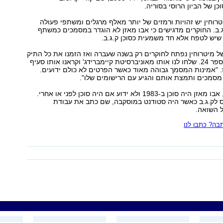
ן של הביון הרוסי בסוריה.
וחין יש זהויות ורמזים של יותר מאלף מרגלים ומשתפי פעולה
.ב. החוקרים מדגישים כי אבו מאזן לא הוגדר במסמכים כמשתף
שיש לטפח אלא חד משמעית כסוכן ק.ג.ב.
ל מיטרוחין נפתח לחוקרים רק בשנה שעברה ואז הזמנו את כל התיק
המזרח תיכוני, מספר 24. שלחו לנו אותו מאוניברסיטת קיימברידג' וקראנו אותו סעיף
. "אמינות המסמך גבוהה מאוד כאשר הפרטים לא כולם ידועים.
מסמכים ותמצת אותם והגיע עם הרישומים שלו".
על פי הרישומים, אבו מאזן היה סוכן ב-1983 ולא ידוע אם היה סוכן לפני או אחרי.
ס לק.ג.ב כאשר היה סטודנט במוסקבה, שם כתב את עבודת
ל השואה.
ה? כתבו לנו