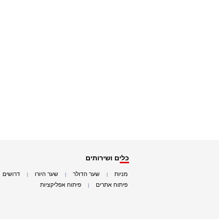
כלים ושירותים
מניות
שער הדולר
שער היורו
דרושים
|
|
|
|
פיתוח אתרים
פיתוח אפליקציות
|
|