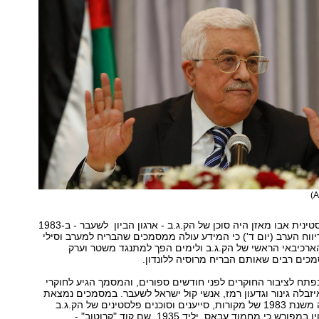
יו"ר הרשות הפלסטינית אבו מאזן היה סוכן של הק.ג.ב - ארגון הביון לשעבר - ב-1983
וריה. ערוץ 1 דיווח הערב (יום ד') כי המידע עולה ממסמכים שהבריח למערב וסילי
ארכיבאי הראשי של הק.ג.ב ולימים הפך למתנגד משטר וערק
כים רבים שאותם הבריח מרוסיה ללונדון.
 נפתח לציבור החוקרים לפני חודשים ספורים, והמסמך הגיע לחוקרי
איזבלה גינור וגדעון רמז, אנשי קול ישראל לשעבר. במסמכים נמצאת
בין השאר רשימה משנת 1983 של מקורות, סייענים וסוכנים פלסטינים של הק.ג.ב
בדמשק, ובה מצוין במפורש כי מחמוד עבאס, יליד 1935, שם קוד "קרוטוב" -