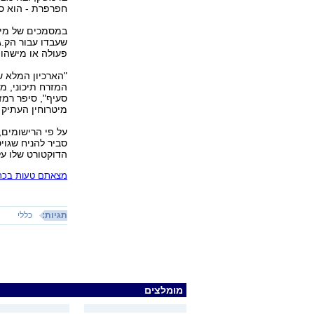
חפרפרת - הוא סוכ
במסמכים של מיטר
שעבדו עבור הק.ג
פעולה או מישהו 
"הארכיון המלא ש
סעיף", סיפר רמז
מיטרוחין העתיק 
סביר להניח שגוי
הדוקטורט שלו ע
מצאתם טעות בכתב
תגיות:
כללי
מומלצים