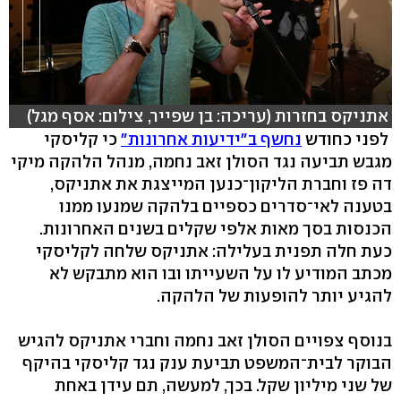
אתניקס בחזרות (עריכה: בן שפייר, צילום: אסף מגל)
לפני כחודש
נחשף ב"ידיעות אחרונות"
כי קליסקי
מגבש תביעה נגד הסולן זאב נחמה, מנהל הלהקה מיקי
דה פז וחברת הליקון־כנען המייצגת את אתניקס,
בטענה לאי־סדרים כספיים בלהקה שמנעו ממנו
הכנסות בסך מאות אלפי שקלים בשנים האחרונות.
כעת חלה תפנית בעלילה: אתניקס שלחה לקליסקי
מכתב המודיע לו על השעייתו ובו הוא מתבקש לא
להגיע יותר להופעות של הלהקה.
בנוסף צפויים הסולן זאב נחמה וחברי אתניקס להגיש
הבוקר לבית־המשפט תביעת ענק נגד קליסקי בהיקף
של שני מיליון שקל. בכך, למעשה, תם עידן באחת