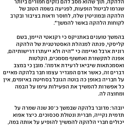
הלהקה, תוך שהוא מסב להם נזקים חמורים ביותר
שגרמו לביטול הופעות, לפגיעה בשמה הטוב של
הלהקה ובמוניטין שלה, לחוסר ודאות בציבור ובקרב
לקוחות הלהקה באשר להמשך".
בהמשך טוענים באתניקס כי רקנאטי היימן, בשם
קליסקי, פנתה למנהלת האסטרטגית של הלהקה
רונית ארבל ואיימה כי "'היה ולא ייעתרו דרישותיהם,
אפנה לתקשורת ואחשוף מסמכים, הקלטות
ואסמכתאות שיביאו לרעידת אדמה'. מובן כי במצב
דברים זה, כאשר אדם המגדיר עצמו חבר בלהקה מאיים
על חבריה באופן כה בוטה הגובל בסחיטה באיומים, אין
כל אפשרות להמשיך את הפעילות עימו על הבמה
ומחוצה לה.
יובהר: מדובר בלהקה שבמשך כ־30 שנה שמרה על
תדמית נקייה, חברית ונטולת סכסוכים. כיצד אפוא
יכולים חברי הלהקה להמשיך להופיע על אותה במה,