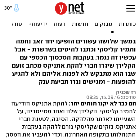
אחרי הגירושים זאב נחמה
טוען: קליסקי מאיים עליי ועל
הלהקה
במשך שלושה עשורים הופיעו יחד זאב נחמה
ותמיר קליסקי וכתבו להיטים בשרשרת - אבל
עכשיו זה נגמר. בעקבות הסכסוך הכספי עם
הקלידן שיגרו חברי להקת אתניקס מכתב זועם
שבו הוא מתבקש לא לפנות אליהם ולא להגיע
להופעות - ומגישים נגדו תביעת ענק
רז שכניק
פורסם: 15.09.16, 08:35
הם כבר לא יקנו תותים יחד:
להקת אתניקס הודיעה
לתמיר קליסקי, הקלידן שלה ואחד ממייסדיה, על
השעייתו לאלתר מהלהקה. הסיבה, לטענת חברי
אתניקס: נזקים שקליסקי גורם ללהקה בעקבות
התנהלותו בתקופה האחרונה. וכדי להעביר את המסר,