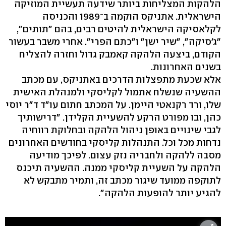
הלהקות המצליחות ביותר שידעה תעשיית המוזיקה
הישראלית. אתניקס הוקמה ב־1989 והכניסה
לקלאסיקה הישראלית להיטים רבים, בהם "תותים",
"ג'סיקה", "שיר ישן" ו"כתם הפרי". אחרי משבר בעשור
הקודם, ביצעה הלהקה קאמבק גדול וחזרה להצליח
בשנים האחרונות.
אלא שכעת מתפצלות הדרכים באתניקס, עם מכתב
ההשעיה שנשלח אתמול לקליסקי ולמנהלת האישית
שלו, ורד רקנאטי היימן. על המכתב חתום עו"ד ד"ר יוסי
כהן, ובו מפורט הרקע להשעיית הקלידן. "דרישותיך
לגבי שינויים באופן ניהול הלהקה ובחלוקת רווחיה
נדחות מכל וכל. התנהלות קליסקי בחודשים האחרונים
מסבה ללהקה ולחבריה נזק עצום. לפיכך מודיעה
הלהקה על השעיית קליסקי ממנה. ההשעיה תיכנס
לתוקפה ממועד שיגור מכתב זה, ותמיר מתבקש לא
להגיע יותר להופעות הלהקה".