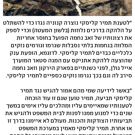
"לטענת תמיר קליסקי נוצרה קנוניה נגדו כדי להשתלט
על הלהקה בדרכים נלוזות (בלשון המעטה) וכדי לספק
את רצונותיו של זאב נחמה הפועל בחוסר אחריות
המלווה בגחמות בלתי נסבלות שגרמו וגורמים נזקים
כלכליים כבדים לתמיר קליסקי. לדוגמא, הופעת ענק
שהוצעה ללהקת אתניקס עם המגה סטאר המוערך
אייל גולן, לפני כשנתיים בפארק הירקון וזאב נחמה
סירב לה וגם בכך נגרמו נזקים כספיים לתמיר קליסקי.
"באשר לידיעה שמי מהם אמור להגיש נגד תמיר
קליסקי תביעה, תמיר טוען שגם זו עוד הוכחה
לטענותיו שמאיימים עליו ומהלכים עליו אימים במשך
שנים כדי למנוע ממנו לפנות לבית המשפט ולהגיש את
תביעותיו הצודקות והכנות. מעולם לא איימנו בדרך זו
או אחרת. תמיר קליסקי מאמין במערכת המשפט