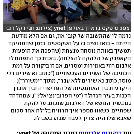
צפו: טיפקס בראיון באולפן ynet (צילום: חגי דקל רובי
שביט אלי סגל אופיר גונן עריכה: אמיר סולומון)
נדמה לי שהתשובה של קובי אוז, גם אם הלא מודעת,
הייתה - בואו נשים גז על הטקסטים, בזמן שהמוזיקה
תמשיך באותה נוסחה מנצחת (שהפכה את הופעות
הקאמבק של הלהקה להצלחה). בזכות כך התפתח לו
אלבום רווי באמירות ומסרים. אם זו ביקורת על רמת
הכתיבה של השירים העכשוויים ("כתוב נא שירים דלי
מוסר, כתוב נא שירים ללא עבר", מתוך "ימשורר");
היקרעות בין האותנטיות של הפריפריה ובין אובדן
הכנות בעיר הגדולה ("מי הפרובינציאל?"), שמהדהד
גם בשיר הנושא של האלבום, שנכתב על להקת
שפתיים, כשאוז מספר איך הרוויח בלילה אחד סכום
שאבא שלו היה צריך לעבוד שבוע בשבילו.
עוד
ביקורות אלבומים
במדור המוזיקה של ynet: