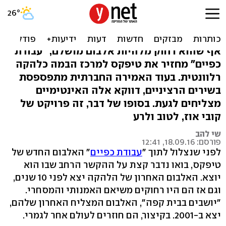
טיפקס החדש: מפספס
באמירה, קולע ברגש
אף שהוא רחוק מלהיות אלבום מושלם, "עבודת
כפיים" מחזיר את טיפקס למרכז הבמה כלהקה
רלוונטית. בעוד האמירה החברתית מתפספסת
בשירים הרציניים, דווקא אלה האינטימיים
מצליחים לגעת. בסופו של דבר, זה פרויקט של
קובי אוז, לטוב ולרע
שי להב
פורסם: 18.09.16, 12:41
לפני שנצלול לתוך "
עבודת כפיים
" האלבום החדש של
טיפקס, בואו נדבר קצת על ההקשר הרחב שבו הוא
יוצא. האלבום האחרון של הלהקה יצא לפני 10 שנים,
וגם אז הם היו רחוקים משיאם האמנותי והמסחרי.
"יושבים בבית קפה", האלבום המצליח האחרון שלהם,
יצא ב-2001. בקיצור, הם חוזרים לעולם אחר לגמרי.