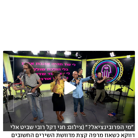
"מי הפרובינציאל?" (צילום: חגי דקל רובי שביט אלי
סגל אופיר גונן עריכה: אמיר סולומון)
דווקא כשאוז מרפה קצת מדוושת השירים החשובים