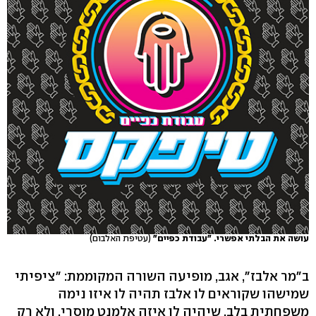
עושה את הבלתי אפשרי. "עבודת כפיים"
(עטיפת האלבום)
ב"מר אלבז", אגב, מופיעה השורה המקוממת: "ציפיתי
שמישהו שקוראים לו אלבז תהיה לו איזו נימה
משפחתית בלב, שיהיה לו איזה אלמנט מוסרי, ולא רק