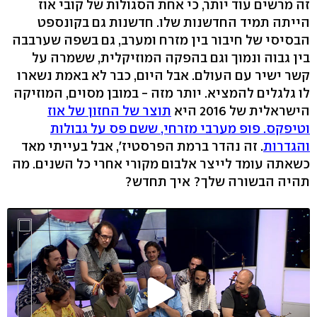
זה מרשים עוד יותר, כי אחת הסגולות של קובי אוז
הייתה תמיד החדשנות שלו. חדשנות גם בקונספט
הבסיסי של חיבור בין מזרח ומערב, גם בשפה שערבבה
בין גבוה ונמוך וגם בהפקה המוזיקלית, ששמרה על
קשר ישיר עם העולם. אבל היום, כבר לא באמת נשארו
לו גלגלים להמציא. יותר מזה - במובן מסוים, המוזיקה
הישראלית של 2016 היא
תוצר של החזון של אוז
וטיפקס. פופ מערבי מזרחי, ששם פס על גבולות
והגדרות
. זה נהדר ברמת הפרסטיז', אבל בעייתי מאד
כשאתה עומד לייצר אלבום מקורי אחרי כל השנים. מה
תהיה הבשורה שלך? איך תחדש?