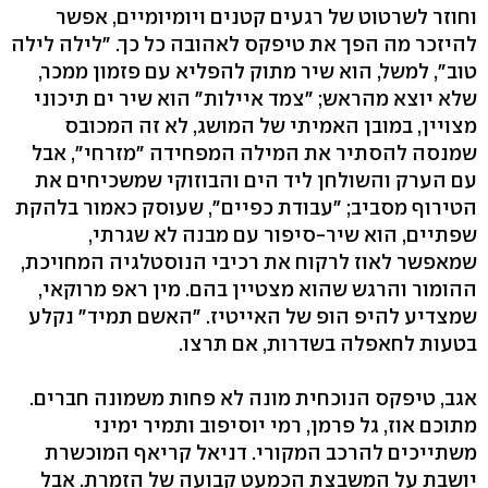
וחוזר לשרטוט של רגעים קטנים ויומיומיים, אפשר
להיזכר מה הפך את טיפקס לאהובה כל כך. "לילה לילה
טוב", למשל, הוא שיר מתוק להפליא עם פזמון ממכר,
שלא יוצא מהראש; "צמד איילות" הוא שיר ים תיכוני
מצויין, במובן האמיתי של המושג, לא זה המכובס
שמנסה להסתיר את המילה המפחידה "מזרחי", אבל
עם הערק והשולחן ליד הים והבוזוקי שמשכיחים את
הטירוף מסביב; "עבודת כפיים", שעוסק כאמור בלהקת
שפתיים, הוא שיר-סיפור עם מבנה לא שגרתי,
שמאפשר לאוז לרקוח את רכיבי הנוסטלגיה המחויכת,
ההומור והרגש שהוא מצטיין בהם. מין ראפ מרוקאי,
שמצדיע להיפ הופ של האייטיז. "האשם תמיד" נקלע
בטעות לחאפלה בשדרות, אם תרצו.
אגב, טיפקס הנוכחית מונה לא פחות משמונה חברים.
מתוכם אוז, גל פרמן, רמי יוסיפוב ותמיר ימיני
משתייכים להרכב המקורי. דניאל קריאף המוכשרת
יושבת על המשבצת הכמעט קבועה של הזמרת. אבל