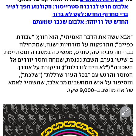
אלבום חדש לברברה סטרייסנד: הקולנוע הפך לשיר
ברי סחרוף החדש: לקט לא ברור
החדש של רדיוהד: אלבום שכבר שמעתם
"אבא עשה את הדבר האמיתי", הוא חורץ, "עבודת
כפיים"; התרפקות על מזרחיות ישנה, שמתחילה
בבריחה מביזרטה, טוניס, ממשיכה במעברה ומסתיימת
ב"שישי בערב, השבת נכנסת, שמחה וחסד יורדים אל
השכונה" ("לא היה לנו כלום"); וביקורת על אובדן
המוסר והרגש עם "בכל העיר שרללת" ("שלכת"),
והסיפור על איש המחשבים מר אלבז, שהשחיל לאמא
של אוז מחשב ב-9,000 שקל.