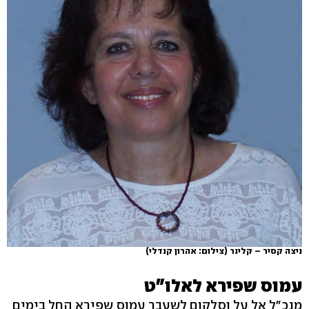
ניצה קסיר – קלינר
(צילום: אהרון קנדלי)
עמוס שפירא לאלו"ט
מנכ"ל אל על וסלקום לשעבר עמוס שפירא החל בימים