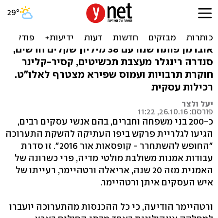
ורטהיימר מציגה: החופש
להשתחרר
אוברמן פותח שנה עם 38 מיליון שקלים חדשים,
סנדרה רינגלר מעצבת תכשיטים, קסיר-קלינר
חוקרת תרבויות ועמוס שפירא מצטרף לאלו"ט.
רכילות עסקית
יעל ולצר
פורסם: 26.10.16, 11:22
כ-200 בני משפחה וחברים, בהם אנשי עסקים רבים,
הגיעו לגלריית פרקש ביפו העתיקה להשקת התערוכה
"החופש להשתחרר - קופסאות אור 2016". זו סדרת
עבודות אמנות משולבת מולטי מדיה, פרי כשרונה של
האמנית מזה 20 שנה, אריאלה ורטהיימר, רעייתו של
איש העסקים איתן ורטהיימר.
ורטהיימר הודיעה, כי כל ההכנסות מהתערוכה יועברו