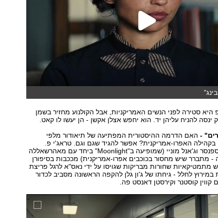
ינג"
יא סטירה לפני הנשים האמריקניות, אבל הקולנוע מחזיר בשמן
ינסה להניח עליהן יד. הוא יחפש אצלן אקשן - הן יעשו לו קאט.
ם" -
האם הדרמה ההיסטורית המפתיעה של תיאודור מלפי
בקהילה האפרו-אמריקנית? אפשר להגיד שגם וגם. טראג'י פ.
הנסון, אוקטביה ספנסר וג'אנל מוניי (שמופיעה ב"Moonlight" ביחד עם מאהרשאללה
 - מתברר שיש מחסור בכוכבים אפרו-אמריקנית) מככבות בסיפורן
מתמטיקאיות שחורות מבריקות שגויסו על ידי נאס"א לרגל פריצת
במירוץ לחלל - גיחתו של ג'ון גלן להקפה הראשונה מסביב לכדור