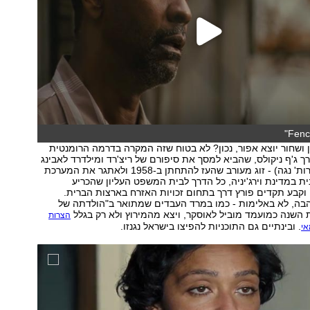
 ושחור יוצא אפור, נכון? לא בטוח שזה המקרה בדרמה הרומנטית
 ג'ף ניקולס, שהביא למסך את סיפורם של ריצ'רד ומילדרד לאבינג
(ג'ואל אדג'רטון ורות' נגה) - זוג מעורב שהעז להתחתן ב-1958 ולאתגר את המערכת
 במדינת וירג'יניה, כל הדרך לבית המשפט העליון שהכריע
לטובתם ב-1967 וקבע תקדים פורץ דרך בתחום זכויות האזרח בארצות הברית.
הבה, לא באלימות - כמו במרד העבדים שמתואר ב"הולדתה של
השנה כמועמד מוביל לאוסקר, ויצא מהמירוץ ולא רק בגלל
הצרות
. ובינתיים גם התוכניות להפיצו בישראל נגנזו.
אי