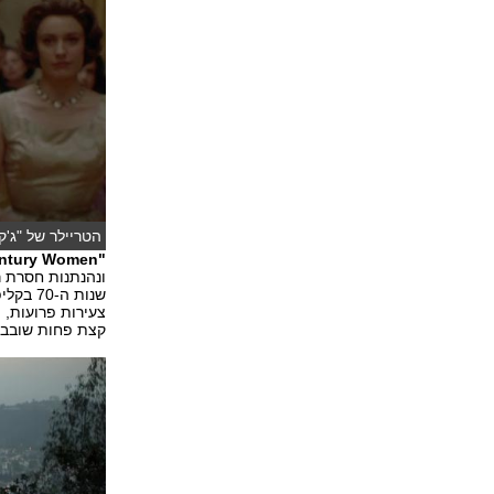
הטריילר של "ג'קי
"20th Century Women"
ונהנתנות חסרת ר
שנות ה
צעירות פרועות, 
קצת פחות שובב. 