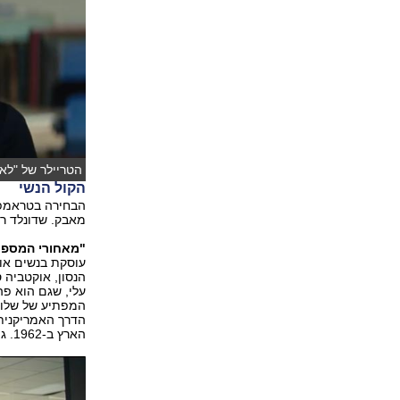
הטריילר של "לאב
הקול הנשי
הבחירה בטראמפ ה
מאבק. שדונלד רק 
"מאחורי המספרי
עוסקת בנשים או 
עלי, שגם הוא פה
המפתיע של שלוש 
הדרך האמריקנית 
הארץ ב-1962. גם קווין קוסטנר וקירסטן דאנסט פה.