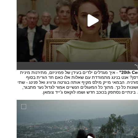
"
- איך מגדלים ילדים בעידן של פמיניזם, מתירנות מינית
סן? אנט בנינג מתמודדת עם שאלות אלו כאם חד הורית בסוף
-70 בקליפורניה. הבמאי מייק מילס מקיף אותה בגרטה גרוויג ואל פנינג - שתי
ושונות כל כך. מתוך כל המעגלים הנשיים אמור לגדול נער מתבגר,
בינתיים נסתפק בכוכב חדש ושמו לוקאס ג'ייד צומאן.