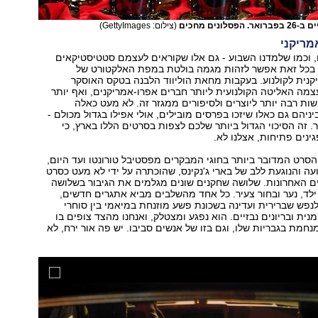
ונים מחכים
(צילום: GettyImages)
מריקני
, וכמו שלמדנו השבוע - גם אלו שקוראים לעצמם סטטיסטיקאים
 בכל זאת אפשר לזהות מגמה בולטת במפת האלקטורט של
נית לקולנוע. בעקבות מחאת הוליווד הלבנה בטקס האוסקר
מה האליטה הקולנועית ליותר חברים אפרו-אמריקנים, ואף יותר
שות רבה יותר ליוצרים ולסיפורים ממגזר זה. לא מעט כאלה
ניהם גם כאלו שיזכו בפרסים מובילים, אולי אפילו בגדול מכולם -
. זה הסיכוי הגדול ביותר שלכם לצפות בסרטים הללו בארץ, כי
גינים פתיחות, אצלנו לא.
סרט המדובר ביותר בחוגי המבקרים מפסטיבל טורונטו ועד היום,
ה והנוגעת ללב של בארי ג'נקינס, שהוכתרה על ידי לא מעט כסרט
ם האחרונות. שלושה שחקנים שונים מגלמים את הגיבור בשלושה
 ילד, נער ובחור צעיר. כל אחד מהשלבים מביא אתגרים חדשים,
נפש שברירית ועדינה בשכונת פשע מוזנחת במיאמי בין סוחרי
ית ובריונים נבזיים. הוא נפגע ומצטלק, ואנחנו מהצד צופים בו
מת בגבריות שלו, וגם בזו של אנשים סביבו. יש פה אור ירח, לא