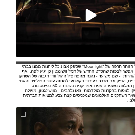
- מול הזוהר הרפה של "Moonlight" שספק אם נוכל ליהנות ממנו בבתי
 אפשר לצפות שהסרט החדש של דנזל וושינגטון כן יגיע לפה, ואף
"גדרות" - שם משוער - נהנה מהפרופיל ההוליוודי הגבוה של השחקן
יים, הפיק וגם מככב בעיבוד הקולנועי למחזה עטור הפוליצר והאמי
של אוגוסט ווילסון המלווה משפחה אפרו-אמריקנית בשנות ה-50 בפיטסבורג.
ו לצפות בהקרנות מוקדמות יצאו נלהבים - מוושינגטון, מויולה
משאר השחקנים האלמונים שמכניסים קצת צבע למציאות חברתית
לבן.