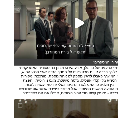
חורי המספרים"
י ההקפה של ג'ון גלן, אירע אירוע מכונן בהיסטוריה האמריקנית:
. כל כך הרבה זוויות מבט ראינו על המסך הגדול לגבי הרגע ההוא,
י המוערך פאבלו לראין מספק לנו אחת נוספת, מורכבת ומקורית
הנשיא ג'קי קנדי-אונסיס, גרסה מיושנת, מעט נוירוטית, וחפצת
 בין מלניה טראמפ לשרה נתניהו. נטלי פורטמן עשויה לזכות
ות הופעה מרגשת במיוחד, אבל מדובר ביצירת ארטהאוס שדורשת
רכבה - מאמץ קשה מדי עבור הצופים, אפילו אם הם באקדמיה.