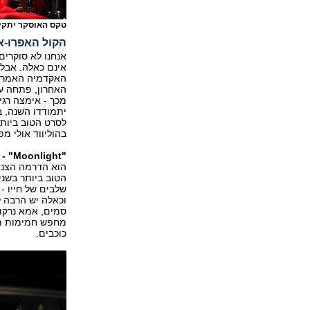
טקס האוסקר יתקיים ב-26 בפברואר. הפסל
הקול האפרו-א
אנחנו לא סוקרים
אינם כאלה. אבל
האקדמיה האמריק
האחרון, פתחה עצ
מכך - אימצה רגי
יתמודדו השנה, בי
לסרט הטוב ביותר
בהוליווד אולי מפ
"Moonlight" -
ה
הוא הדרמה הצנוע
הטוב ביותר בשני
שלבים של חייו -
וכאלה יש הרבה ל
סמים, אמא נרקומנ
מחפש חמימות מנח
כוכבים.