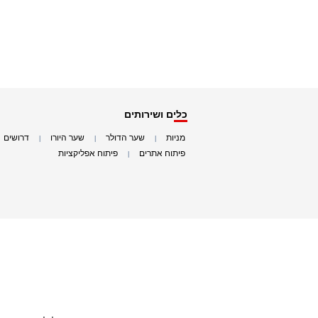
כלים ושירותים
מניות
שער הדולר
שער היורו
דרושים
|
|
|
|
פיתוח אתרים
פיתוח אפליקציות
|
|