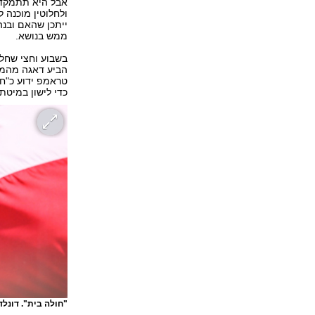
אבל היא תתמקד ב
ולחלוטין מוכנה 
ייתכן שהאם ובנה 
ממש בנושא.
בשבוע וחצי שחלף
הביע דאגה מהמעב
טראמפ ידוע כ"חו
כדי לישון במיטת
"חולה בית". דונל