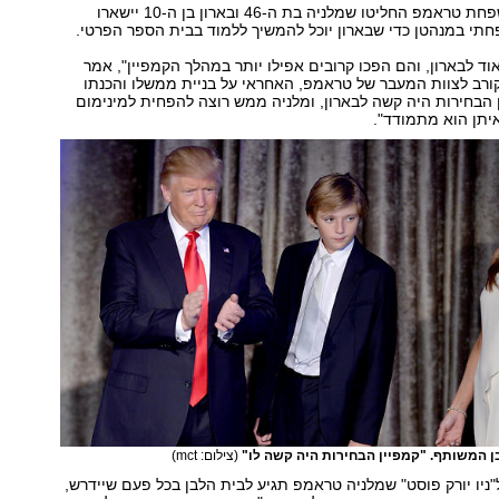
לפי הדיווח, במשפחת טראמפ החליטו שמלניה בת ה-46 ובארון בן ה-10 יישארו
תי במנהטן כדי שבארון יוכל להמשיך ללמוד בבית הספר הפרטי.
וד לבארון, והם הפכו קרובים אפילו יותר במהלך הקמפיין", אמר
ורב לצוות המעבר של טראמפ, האחראי על בניית ממשלו והכנתו
 הבחירות היה קשה לבארון, ומלניה ממש רוצה להפחית למינימום
תן הוא מתמודד".
בן המשותף. "קמפיין הבחירות היה קשה לו"
(צילום: mct)
ניו יורק פוסט" שמלניה טראמפ תגיע לבית הלבן בכל פעם שיידרש,