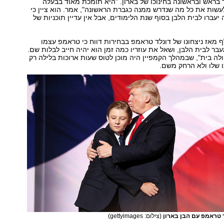
ראש ובראשונה בחינוכו של בארון. "היא תומכת מאוד בבעלה
לעשות את כל מה שנדרש ממנה כגברת הראשונה", אמר. הוא ציין כי
יעברו לבית הלבן בסוף שנת הלימודים, אבל אין עדיין תוכניות של
 מאז ניצחונו של דונלד טראמפ בבחירות דווח כי טראמפ עצמו
ר לבית הלבן, ושאל את עוזריו כמה זמן הוא יהיה חייב לבלות שם.
לה בית", שבמהלך הקמפיין היה מוכן לטוס שעות ארוכות בלילה רק
ו שלו ולא הרחק משם.
ד טראמפ עם הבן בארון
(צילום: gettyimages)