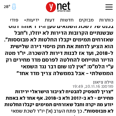
"צריך להפסיק להבטיח
ירידות במחירי הדיור"
בכנס של לשכת השמאים טען היו"ר אוהד דנוס
שבשנתיים הקרובות הדירות לא יוזלו, ו"חבל
שאזרחים תמימים יקבלו החלטות לא מבוססות".
הוא הציע לדחות את חוק מיסוי דירה שלישית
ל-2018, ועד אז לבנות דירות להשכרה. יו"ר מטה
הדיור התייחס להחלטה לפרסם מדד מחירים רק
ע"י הלמ"ס: "אין לנו שום דבר נגד השמאי
הממשלתי - אבל בממשלה צריך מדד אחד"
הילה ציאון
פורסם: 20.11.16, 19:49
"צריך להפסיק להבטיח לציבור הישראלי ירידות
מחירים - לא ב-2017 ולא ב-2018. אף אחד לא באמת
יודע מה יקרה וחבל שאזרחים תמימים יקבלו החלטות
לא מבוססות".
כך פתח הערב (א') יו"ר לשכת שמאי