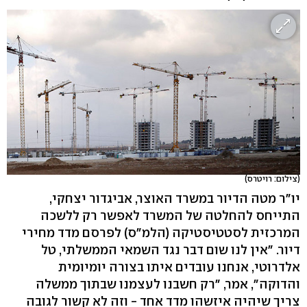
(צילום: רויטרס)
יו"ר מטה הדיור במשרד האוצר, אביגדור יצחקי,
התייחס להחלטה של המשרד לאפשר רק ללשכה
המרכזית לסטטיסטיקה (הלמ"ס) לפרסם מדד מחירי
דיור. "אין לנו שום דבר נגד השמאי הממשלתי, טל
אלדרוטי, אנחנו עובדים איתו בצורה יומיומית
והדוקה", אמר, "רק חשבנו לעצמנו שבתוך ממשלה
צריך שיהיה איזשהו מדד אחד - וזה לא קשור לגובה