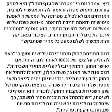
ביץ', אמר דנוס כי "מטרתו של ענף הנדל"ן היא לספק
קורת גג. מימוש מטרה זו אמור להיות אפשרי למרבית
האזרחים אם לא לכולם. מטרתה של הממשלה לאפשר
מימוש זה והאמת חייבת להיאמר: מ-2011 כשלו שלוש
ממשלות ישראל בהשגת היעד". הוא הוסיף: "המחירים
אינם הולכים לרדת בזמן הקרוב. הציבור בפאניקה -
והוא ממשיך לשלם כמעט כל מחיר שמתבקש".
דנוס התייחס לחוק מיסוי דירה שלישית וטען כי "ראוי
להחליט על צעד של 180% לאחור לגבי החוק. אם
יאושר החוק, המהלך יוביל לעליית מחירי השכירות".
דנוס פנה לשר האוצר, משה כחלון, וקרא לו להחיל את
החוק רק בעוד שנתיים, "כדי שניתן יהיה לייצר מלאי
מספק של דיור ציבורי להשכרה, כתוצאה מהקיטון של
שוק השכירות בעקבות החוק", לדבריו. הוא הוסיף כי
לשיטתו, "יש לתמהל את תוכנית מחיר למשתכן, כך
שיחלחל גם לדירות יד שנייה וגם לדירות חדשות
שנבנות בקרקעות פרטיות".