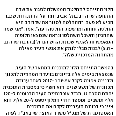
הלוי התייחס להחלטת הממשלה לסגור את שדה
התעופה שדה דב בתל-אביב וחזר על ההתנגדות שכבר
הביע לא פעם. "ההחלטה לסגור את שדה דב היא
החלטה זחוחה ומרשעת, החלטה רעה", אמר, "אני שמח
שההגיון והשכל השתלטו ונראה שנמצאו חלופות
המאפשרות לאנשי שכונת הגוש הגדול (בקרבת שדה גב
- ה.צ) לבנות מבלי לנתק את אנשי העיר מאילת
מהתחנה המרכזית שלה".
בהמשך התייחס הלוי לתוכנית המתאר של העיר,
שנמצאת בימים אלה בדיונים בוועדה המחוזית לתכנון
ולבנייה צפויה לקבל אישור ב-2017 לאחר עבודה
תכנונית של תשע שנים. הוא חשף כי במסגרת התוכנית
יחתם הסכם גג, תגדל אוכלוסיית העיר הדרומית ל-120
אלף תושבים, ומספר חדרי המלון יטפס ל-20 אלף. הוא
ציין כי בכוונת העירייה לקדם את התוכנית
האסטרטגית של מנכ"ל משרד האוצר, שי באב"ד, לפיה