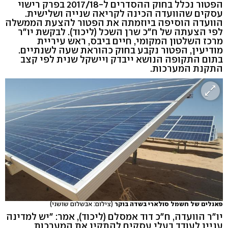
הפטור נכלל בחוק ההסדרים ל-2017/18 בפרק רישוי
עסקים שהוועדה הכינה לקריאה שנייה ושלישית.
הוועדה הוסיפה ביוזמתה את הפטור להצעת הממשלה
לפי הצעתה של ח"כ שרן השכל (ליכוד). לבקשת יו"ר
מרכז השלטון המקומי, חיים ביבס, ראש עיריית
מודיעין, הפטור נקבע בחוק כהוראת שעה לשנתיים.
בתום התקופה הנושא ייבדק ויישקל שנית לפי קצב
התקנת המערכות.
פאנלים של חשמל סולארי בשדה בוקר
(צילום: אבשלום שושני)
יו"ר הוועדה, ח"כ דוד אמסלם (ליכוד), אמר: "יש למדינה
עניין לעודד בעלי עסקים להתקין את המערכות