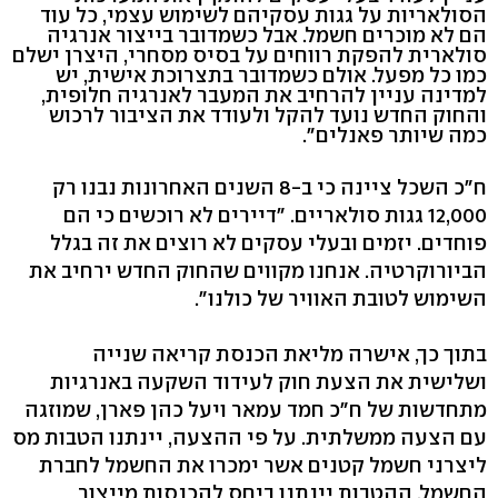
הסולאריות על גגות עסקיהם לשימוש עצמי, כל עוד
הם לא מוכרים חשמל. אבל כשמדובר בייצור אנרגיה
סולארית להפקת רווחים על בסיס מסחרי, היצרן ישלם
כמו כל מפעל. אולם כשמדובר בתצרוכת אישית, יש
למדינה עניין להרחיב את המעבר לאנרגיה חלופית,
והחוק החדש נועד להקל ולעודד את הציבור לרכוש
כמה שיותר פאנלים".
ח"כ השכל ציינה כי ב-8 השנים האחרונות נבנו רק
12,000 גגות סולאריים. "דיירים לא רוכשים כי הם
פוחדים. יזמים ובעלי עסקים לא רוצים את זה בגלל
הביורוקרטיה. אנחנו מקווים שהחוק החדש ירחיב את
השימוש לטובת האוויר של כולנו".
בתוך כך, אישרה מליאת הכנסת קריאה שנייה
ושלישית את הצעת חוק לעידוד השקעה באנרגיות
מתחדשות של ח"כ חמד עמאר ויעל כהן פארן, שמוזגה
עם הצעה ממשלתית. על פי ההצעה, יינתנו הטבות מס
ליצרני חשמל קטנים אשר ימכרו את החשמל לחברת
החשמל. ההטבות יינתנו ביחס להכנסות מייצור