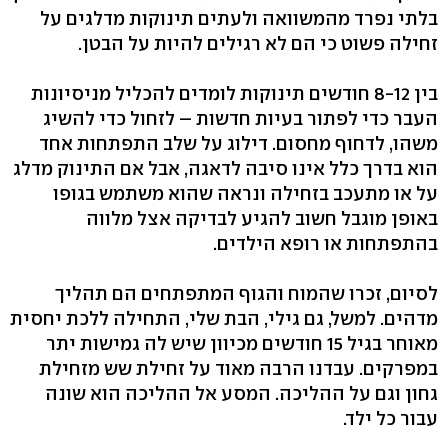
בלתי נפרד מהמשוואה ולעתים תינוקות מדלגים על
זחילה פשוט כי הם לא רגילים להיות על הבטן.
בין 8-12 חודשים תינוקות לומדים להכליל מניסיונות
העבר כדי לפתור בעיות חדשות – לזחול כדי להשיג
משהו, לדחוף מחסום. דילוג על שלב התפתחות אחד
הוא בדרך כלל אינו סיבה לדאגה, אבל אם התינוק מדלג
על או מתעכב בזחילה ונראה שהוא משתמש בגופו
באופן מוגבל חשוב להגיע לבדיקה אצל מלווה
בהתפתחות או רופא הילדים.
לסיום, זכרו שהמוח והגוף המתפתחים הם תהליך
מדהים. למשל, גם גילי, הבת שלי, התחילה ללכת יחסית
מאוחר בגיל 15 חודשים מכיוון שיש לה גמישות יתר
במפרקים. עבדנו הרבה מאוד על זחילת שש מזחילת
גחון וגם על ההליכה. המסע אל ההליכה הוא שונה
עבור כל ילד.