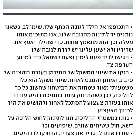
• התכופפו אל הילד לגובה הכתף שלו. שימו לב, כשאנו
נותנים יד לתינוק מהגובה שלנו, אנו מושכים אותו
מעלה וכך הוא מתאמץ פחות. כדי שהילד יאמץ את
שריריו ולא ישען עלינו יש לרדת לגובה שלו.
• הגישו לו יד פעם לימין ופעם לשמאל, כדי למנוע
העדפת צד.
• חזקו את שיווי המשקל של התינוק בעזרת רוטציה של
סיבוב המותן והמבט לאחור. שיווי משקל הוא כלי
משמעותי מאוד שמחזק את הביטחון שחשוב כל כך
להליכה, לכן כשהתינוק עומד בתמיכת רהיט עודדו
אותו בעזרת צעצוע להסתכל לאחור ולהושיט את היד
לכיוון הצעצוע.
• גוונו במשטחי ההליכה. תנו לתינוק לחוש הליכה על
דשא, חול, שטיחים שונים, שיפועים וכו'.
• עודדו אותו להגדיל את צעדיו. הרחיקו לו רהיטים