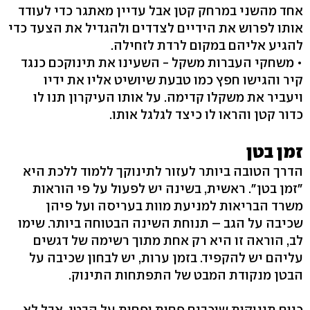
אחד מהשני במרחק קטן אבל עדיין מאתגר כדי לעודד
אותו לפרוש את הידיים לצדדים ולהגדיל את הצעד כדי
להגיע אליהם במקום לרדת לזחילה.
• משחקי העברות משקל - השעינו את תינוקכם כנגד
קיר והגישו חפץ כמו טבעת שיושיט אליו את ידיו
ויעביר את משקלו קדימה. על אותו העיקרון תנו לו
כדור קטן והראו לו כיצד לגלגל אותו.
זמן בטן
הדרך הטובה ביותר לעזור לתינוקך ללמוד ללכת היא
"זמן בטן". ראשית, בשינה יש לפעול על פי הוראות
משרד הבריאות למניעת מוות בעריסה ועל פיהן
שכיבה על הגב – תנוחת השינה הבטוחה ביותר. שימו
לב, הוראה זו היא רק אחת מתוך רשימה של דגשים
עליהם יש להקפיד. בזמן ערות, יש לבחון שכיבה על
הבטן מנקודת המבט של התפתחות התינוק.
כיום תינוקות שוכבים פחות ופחות על הבטן, אבל לא