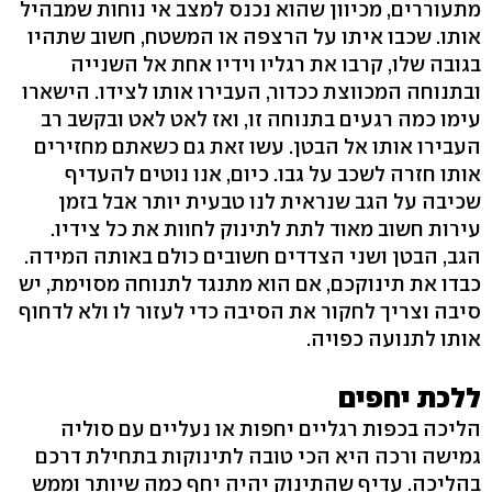
מתעוררים, מכיוון שהוא נכנס למצב אי נוחות שמבהיל
אותו. שכבו איתו על הרצפה או המשטח, חשוב שתהיו
בגובה שלו, קרבו את רגליו וידיו אחת אל השנייה
ובתנוחה המכווצת ככדור, העבירו אותו לצידו. הישארו
עימו כמה רגעים בתנוחה זו, ואז לאט לאט ובקשב רב
העבירו אותו אל הבטן. עשו זאת גם כשאתם מחזירים
אותו חזרה לשכב על גבו. כיום, אנו נוטים להעדיף
שכיבה על הגב שנראית לנו טבעית יותר אבל בזמן
עירות חשוב מאוד לתת לתינוק לחוות את כל צידיו.
הגב, הבטן ושני הצדדים חשובים כולם באותה המידה.
כבדו את תינוקכם, אם הוא מתנגד לתנוחה מסוימת, יש
סיבה וצריך לחקור את הסיבה כדי לעזור לו ולא לדחוף
אותו לתנועה כפויה.
ללכת יחפים
הליכה בכפות רגליים יחפות או נעליים עם סוליה
גמישה ורכה היא הכי טובה לתינוקות בתחילת דרכם
בהליכה. עדיף שהתינוק יהיה יחף כמה שיותר וממש