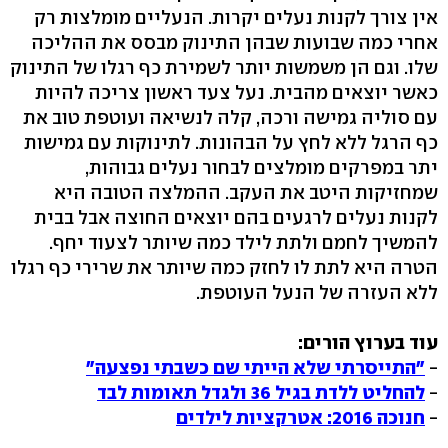
אין צורך לקנות נעלים יקרות. הנעליים מומלצות רק
אחרי כמה שבועות שבהן התינוק מבסס את ההליכה
שלו. וגם הן משמשות יותר לשמירת כף רגלו של התינוק
כאשר יוצאים מהבית. נעל צעד ראשון צריכה להיות
עם סוליה גמישה ורכה, קלה לנשיאה ועוטפת טוב את
כף הרגל ללא לחץ על הבהונות. לתינוקות עם גמישות
יתר במפרקים מומלצים לבחור נעלים גבוהות,
שמחזיקות היטב את העקב. ההמלצה הטובה היא
לקנות נעלים לרגעים בהם יוצאים החוצה אבל בבית
להמשיך לחמם ולתת לילד כמה שיותר לצעוד יחף.
הטרה היא לתת לו לחזק כמה שיותר את שרירי כף רגלו
ללא העזרה של הנעל העוטפת.
עוד בערוץ הורים:
-
"התייסרתי שלא הייתי שם כשבתי נפצעה"
-
להחליט ללדת בגיל 36 ולגדל תאומות לבד
-
חנוכה 2016: אטרקציות לילדים