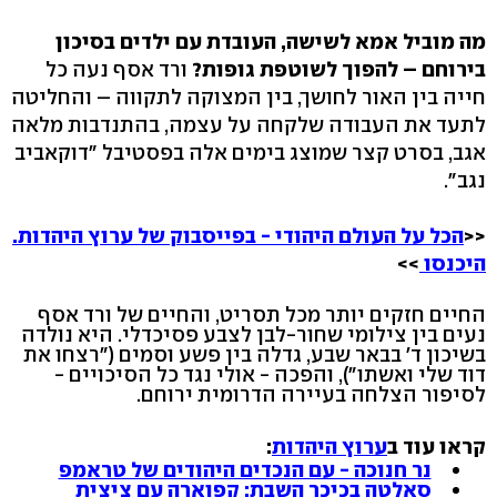
מה מוביל אמא לשישה, העובדת עם ילדים בסיכון
בירוחם – להפוך לשוטפת גופות?
ורד אסף נעה כל
חייה בין האור לחושך, בין המצוקה לתקווה – והחליטה
לתעד את העבודה שלקחה על עצמה, בהתנדבות מלאה
אגב, בסרט קצר שמוצג בימים אלה בפסטיבל "דוקאביב
נגב".
<<
הכל על העולם היהודי - בפייסבוק של ערוץ היהדות.
היכנסו
>>
החיים חזקים יותר מכל תסריט, והחיים של ורד אסף
נעים בין צילומי שחור-לבן לצבע פסיכדלי. היא נולדה
בשיכון ד' בבאר שבע, גדלה בין פשע וסמים ("רצחו את
דוד שלי ואשתו"), והפכה - אולי נגד כל הסיכויים -
לסיפור הצלחה בעיירה הדרומית ירוחם.
קראו עוד ב
ערוץ היהדות
:
נר חנוכה - עם הנכדים היהודים של טראמפ
סאלטה בכיכר השבת: קפוארה עם ציצית