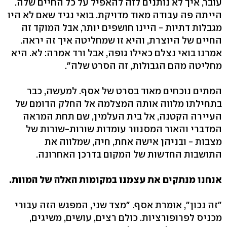
עובר, איך לא נותנים לזה להאפיל על כל החיים שלה.
הייתה פה עבודה מאוד מדויקת. בואי נגיד שאם לא היו
מגבלות דתיות - היינו חושפים יותר, אבל המוקד זה
החיים של היוצרת, והיא זו שמחליטה איך זה יראה.
אמרנו בואי נצלם כאילו גופה, אבל ורד אמרה: לא. היא
מחליטה מהם הגבולות, זה הסרט שלה".
המתים נוכחים מאוד בסרט של אסף. למעשה, כבר
בתחילתו מלווה אותה המצלמה אל החלק הדומם של
העיירה הקטנה, אל בית העלמין, שם תחת המראה
המדברי והאור המסנוור עומדות שורות-שורות של
מצבות - ובניהן אישה אחת, חיה, שמלווה את
התושבות החדשות של המקום בדרכן האחרונה.
אנחנו מנתקים את עצמנו במקומות האלה של המוות.
"זה נכון", אומרת אסף. "מצד שני, המפגש הזה עבורי
מכניס לפרופורציות. כולם רצים, עושים, משיגים,