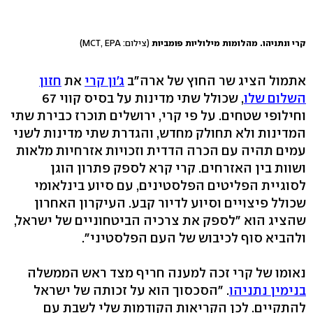
קרי ונתניהו. מהלומות מילוליות פומביות
(צילום: MCT, EPA)
אתמול הציג שר החוץ של ארה"ב
ג'ון קרי
את
חזון
השלום שלו
, שכולל שתי מדינות על בסיס קווי 67
וחילופי שטחים. על פי קרי, ירושלים תוכרז כבירת שתי
המדינות ולא תחולק מחדש, והגדרת שתי מדינות לשני
עמים תהיה עם הכרה הדדית וזכויות אזרחיות מלאות
ושוות בין האזרחים. קרי קרא לספק פתרון הוגן
לסוגיית הפליטים הפלסטינים, עם סיוע בינלאומי
שכולל פיצויים וסיוע לדיור קבע. העיקרון האחרון
שהציג הוא "לספק את צרכיה הביטחוניים של ישראל,
ולהביא סוף לכיבוש של העם הפלסטיני".
נאומו של קרי זכה למענה חריף מצד ראש הממשלה
בנימין נתניהו
. "הסכסוך הוא על זכותה של ישראל
להתקיים. לכן הקריאות הקודמות שלי לשבת עם