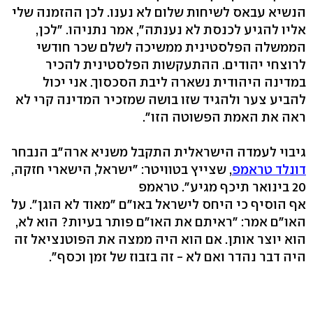
הנשיא עבאס לשיחות שלום לא נענו. לכן ההזמנה שלי
אליו להגיע לכנסת לא נענתה", אמר נתניהו. "לכן,
הממשלה הפלסטינית ממשיכה לשלם שכר חודשי
לרוצחי יהודים. ההתעקשות הפלסטינית להכיר
במדינה היהודית נשארה ליבת הסכסוך. אני יכול
להביע צער ולהגיד שזו בושה שמזכיר המדינה קרי לא
ראה את האמת הפשוטה הזו".
גיבוי לעמדה הישראלית התקבל משניא ארה"ב הנבחר
דונלד טראמפ
, שצייץ בטוויטר: "ישראל, הישארי חזקה,
20 בינואר תיכף מגיע". טראמפ
אף הוסיף כי היחס לישראל באו"ם "מאוד לא הוגן". על
האו"ם אמר: "ראיתם את האו"ם פותר בעיות? הוא לא,
הוא יוצר אותן. אם הוא היה ממצה את הפוטנציאל זה
היה דבר נהדר ואם לא - זה בזבוז של זמן וכסף".