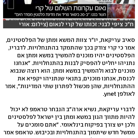
ח"כ ציפי לבני: זכותו של קרי לנאום (צילום: אורי
דוידוביץ')
סאיב עריקאת, יו"ר צוות המשא ומתן של הפלסטינים,
אמר כי קרי צודק בכך שהתמקד בהתנחלויות. לדבריו,
הפלסטינים יהיו מוכנים להמשיך במשא ומתן אם
נתניהו יחליט להפסיק לבנות בהתנחלויות. "אנחנו
מוכנים לבוא ולהמשיך במשא ומתן. הוא רוצה שנבוא
לכנסת, אנחנו מוכנים, בתנאי שנתניהו יקפיא את
ההתנחלויות, שהן מכשול לפתרון שתי המדינות", אמר
לאולפן ynet.
לדברי עריקאת, נשיא ארה"ב הנבחר טראמפ לא יכול
להיות מתווך הגון במשא ומתן בין ישראל לפלסטינים
ולכן יש צורך בפיקוח בינלאומי. "אתם סומכים על
ממשל חדש שיתמוך בהתנחלויות ובכיבוש. טראמפ אמר