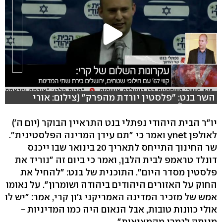
השר בנט: "פלסטין יורדת מהפרק" (צילום: אורי
דוידוביץ')
יו"ר הבית היהודי נפתלי בנט התראיין הבוקר (יום ה')
לאולפן ynet ואמר כי "תם עידן המדינה הפלסטינית".
שר החינוך התייחס לתאריך 20 בינואר שבו ייכנס
דונלד טראמפ לבית הלבן, ואמר כי ביום זה "נוריד את
פלסטין מסדר היום". התוכנית של בנט: "להחיל את
החוק על האזורים היהודים ביהודה ושומרון". על נאומו
אמש של מזכיר המדינה האמריקני ג'ון קרי, אמר: "יש לו
אולי כוונות טובות, אבל הנאום היה כמו המדיניות -
מנותק לגמרי מהמציאות".