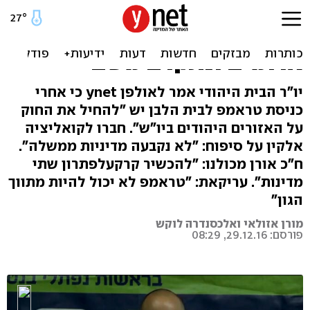
בנט לקראת עידן טראמפ:
"נחיל את החוק על מעלה
אדומים ונתקדם משם"
יו"ר הבית היהודי אמר לאולפן ynet כי אחרי
כניסת טראמפ לבית הלבן יש "להחיל את החוק
על האזורים היהודים ביו"ש". חברו לקואליציה
אלקין על סיפוח: "לא נקבעה מדיניות ממשלה".
ח"כ אורן מכולנו: "להכשיר קרקעלפתרון שתי
מדינות". עריקאת: "טראמפ לא יכול להיות מתווך
הגון"
מורן אזולאי ואלכסנדרה לוקש
פורסם: 29.12.16, 08:29