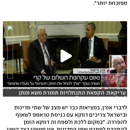
מפוכחת יותר".
עריקאת: הקפאת התנחלויות תמורת משא ומתן
(צילום: אורי דוידוביץ')
לדברי אורן, במציאות כבר יש מצב של שתי מדינות
ובישראל צריכים דווקא עם כניסת טראמפ לשאוף
להפרדה. "במקום ללכת ולספח זה דווקא הזמן
להתקדם לפתרון שתי המדינות. אין מישהו בצד השני