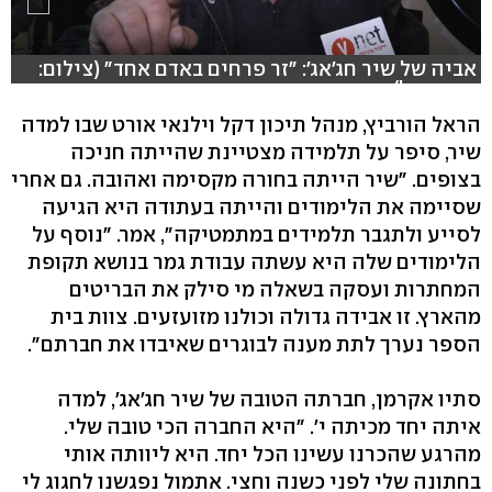
אביה של שיר חג'אג': "זר פרחים באדם אחד" (צילום:
אסף מגל)
הראל הורביץ, מנהל תיכון דקל וילנאי אורט שבו למדה
שיר, סיפר על תלמידה מצטיינת שהייתה חניכה
בצופים. "שיר הייתה בחורה מקסימה ואהובה. גם אחרי
שסיימה את הלימודים והייתה בעתודה היא הגיעה
לסייע ולתגבר תלמידים במתמטיקה", אמר. "נוסף על
הלימודים שלה היא עשתה עבודת גמר בנושא תקופת
המחתרות ועסקה בשאלה מי סילק את הבריטים
מהארץ. זו אבידה גדולה וכולנו מזועזעים. צוות בית
הספר נערך לתת מענה לבוגרים שאיבדו את חברתם".
סתיו אקרמן, חברתה הטובה של שיר חג'אג', למדה
איתה יחד מכיתה י'. "היא החברה הכי טובה שלי.
מהרגע שהכרנו עשינו הכל יחד. היא ליוותה אותי
בחתונה שלי לפני כשנה וחצי. אתמול נפגשנו לחגוג לי