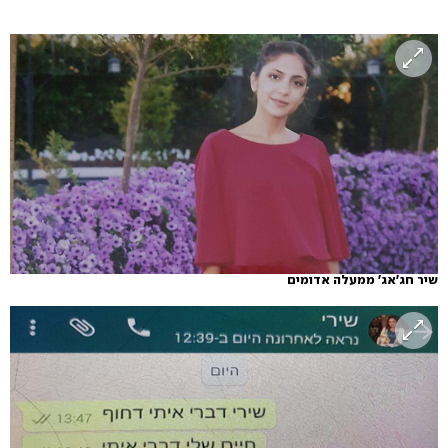
שיר חג'אג' ממעלה אדומים