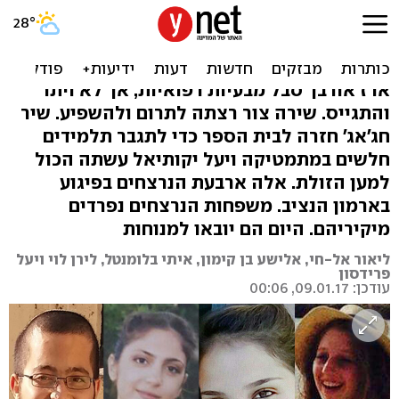
החיוכים שלא ייראו שוב:
סיפורי נרצחי הפיגוע
ארז אורבך סבל מבעיות רפואיות, אך לא ויתר
והתגייס. שירה צור רצתה לתרום ולהשפיע. שיר
חג'אג' חזרה לבית הספר כדי לתגבר תלמידים
חלשים במתמטיקה ויעל יקותיאל עשתה הכול
למען הזולת. אלה ארבעת הנרצחים בפיגוע
בארמון הנציב. משפחות הנרצחים נפרדים
מיקיריהם. היום הם יובאו למנוחות
ליאור אל-חי, אלישע בן קימון, איתי בלומנטל, לירן לוי ויעל
פרידסון
עודכן: 09.01.17, 00:06