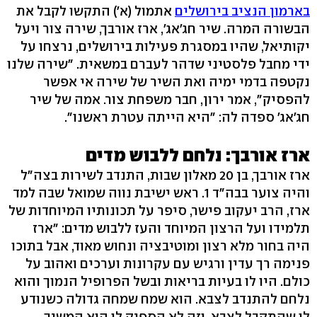
בארמון הנציב בירושלים
אתמול (א') התקשו לקבל את
הבשורה המרה. שיר חג'אג', ארז אורבך, שירה צור ויעל
יקותיאל, שהיו במסגרת פעילות בירושלים, נרצחו על
ידי מחבל פלסטיני שדהר לעברם במשאית. "שירה שלנו
נקטפה בדמי ימיה ואת השיר של שירה אי אפשר
להפסיק", אמר ירון, חבר משפחת צור. אמה של שיר
חג'אג' ספדה לה: "היא הייתה עטרת ראשנו".
ארז אורבך: נלחם ללבוש מדים
ארז אורבך, בן 20 מאלון שבות, התנדב לשירות בצה"ל
והיה צוער בבה"ד 1. ראש ישיבת נווה שמואל שבה למד
ארז, הרב יעקוב פישר, סיפר על תכונותיו המיוחדות של
תלמידו ועל הרצון המיוחד והעז ללבוש מדים: "ארז
היה בחור מלא רצון ומוטיבציה ונחוש מאוד, אבל בתוכו
פנימה רך עדין ורגיש עם עקרונות וערכים ואהוב על
כולם. היו לו בעיות בריאות ובשל הפרופיל הנמוך והוא
נלחם להתנדב לצבא. הוא שמח שמחה גדולה כשנודע
לו שהתקבל לצבא. וזה לא הספיק לו הוא המשיך