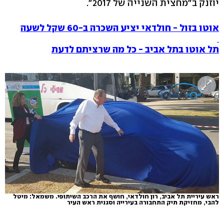
יוזנק ב"מחצית השנייה של 2017".
אוטו בזול - חולדאי יציע השכרה ב-60 שקל לשעה
תל אוטו בתל אביב - כל מה שרציתם לדעת
ראש עיריית תל אביב, רון חולדאי, חושף את הרכב השיתופי. משמאל: מיטל
להבי, מחזיקת תיק התחבורה בעירייה וסגנית ראש העיר