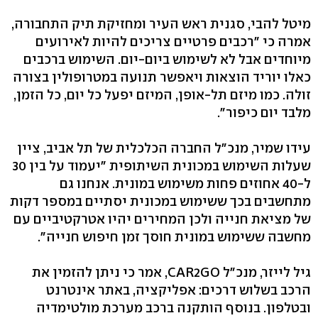
מיטל להבי, סגנית ראש העיר ומחזיקת תיק התחבורה,
אמרה כי "רכבים פרטיים צריכים להיות לאירועים
מיוחדים אבל לא לשימוש ביום-יום. השימוש ברכבים
כאלו יוריד הוצאות ויאפשר תנועה במטרופולין בצורה
זולה. כמו מיזם תל-אופן, המיזם יפעל כל יום, כל הזמן,
מלבד יום כיפור".
עידו שמיר, מנכ"ל החברה הכלכלית של תל אביב, ציין
שעלות השימוש במכונית השיתופית "יעמוד על בין 30
ל-40 אחוזים פחות משימוש במונית. אנחנו גם
מתחשבים בכך ששימוש במכונית יסתיים במספר דקות
של מציאת חנייה ולכן המחירים יהיו אטרקטיביים עם
מחשבה ששימוש במונית חוסך זמן חיפוש חנייה".
גיל לייזר, מנכ"ל CAR2GO, אמר כי ניתן להזמין את
הרכב בשלוש דרכים: אפליקציה, באתר אינטרנט
ובטלפון. בנוסף הותקנה ברכב מערכת מולטימדיה