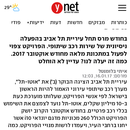
אוטו-תל יפעל עוד השנה.
חולדאי: "תם עידן הרכב
הפרטי"
בחודש מרס תחל עיריית תל אביב בהפעלה
ניסיונית של שירות רכב שיתופי. הפרויקט צפוי
לפעול במתכונת מלאה מחודש אוקטובר 2017.
כמה זה יעלה לנו? עדיין לא הוחלט
איתי בלומנטל
פורסם: 16.01.17, 12:03
עיריית תל אביב הציגה הבוקר (ב') את "אוטו-תל",
מערך רכב שיתופי עירוני האמור להיות הראשון
בישראל. לפי אנשי הפרויקט, שעלותו מוערכת כעת
ב-10 מיליון שקלים, אוטו-תל נועד לצמצם את השימוש
בכלי רכב פרטיים. בחודש אוקטובר הקרוב יושק
הפרויקט הכולל 260 מכוניות מדגם יונדאי i10 אשר
יחנו ברחבי העיר, ויעמדו לרשות מנויי הפרויקט. כמה