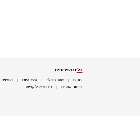
כלים ושירותים
מניות
שער הדולר
שער היורו
דרושים
|
|
|
|
פיתוח אתרים
פיתוח אפליקציות
|
|