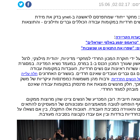
02.02.1, 15:06
מחקר ייחודי שמתפרסם לראשונה ב-ynet בדק את מידת
ם חרדיות במקומות עבודה הכוללים גברים וחילונים - והתוצאות
:
ערוץ הקריירה
: "טראמפ יפגע באלפי ישראלים"
ים: "שפרו את התנאים או שנשבות"
ידי חוקרת המכון החרדי למחקרי מדיניות, יהודית מילצקי, לרגל
הכנס השנתי הראשון שעורך המכון הכנס ב-1 במרס, במעמד נשיא המדינה. במסגרת
עשרות ראיונות עם נשים חרדיות, העובדות במקומות עבודה
 גם גברים ועובדים שאינם חרדים. בעשורים האחרונים
חלה עלייה
ורבות מהן משמשות כמפרנסות עיקריות של משק
 הנשים החרדיות,
כך, חלק מהנשים מוצאת את פרנסתן במקומות עבודה שאינם
מובהק למגזר החרדי.
ה חיובית: רובן המכריע של הנשים ציינו שהן מרוצות ממקום
אף הופתעו לטובה ממאמציהם ומנכונותם של המעסיקים להתאים
 והאווירה בסביבת העבודה. תגובות אלו התקבלו, בין אם נשאלו על
כחרדיות בודדות ובין אם עבדו כקבוצה בסביבה מעורבת.