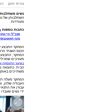
נורית יוחנן
פורסם: 7
נשים משתלבות:
השתלבותן של נשי
מעודדות.
כתבות נוספות
ב
מנכ"לי היי-טק
נהגי האוטובוס
המחקר התבצע על 
המחקר, התבצעו 
מעורבים שמכילים
בשיעור התעסוקה של
הבית. כתוצאה מ
משתייכים באופן 
המחקר מעלה תוצא
העבודה שלהן, ו
עבורן את התנאים
ידי נשים שעבדו 