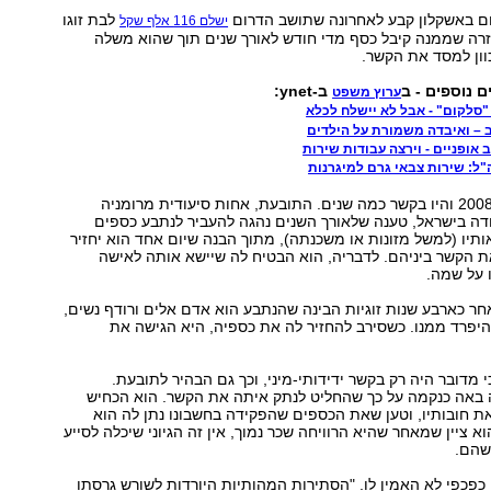
 באשקלון קבע לאחרונה שתושב הדרום
לבת זוגו
ישלם 116 אלף שקל
זרה שממנה קיבל כסף מדי חודש לאורך שנים תוך שהוא משלה
ון למסד את הקשר.
ם נוספים - ב
ב-ynet:
ערוץ משפט
"סלקום" - אבל לא יישלח לכלא
 – ואיבדה משמורת על הילדים
 אופניים - וירצה עבודות שירות
"ל: שירות צבאי גרם למיגרנות
השניים הכירו ב-2008 והיו בקשר כמה שנים. התובעת, אחות סיעודית מרומניה
ודה בישראל, טענה שלאורך השנים נהגה להעביר לנתבע כספים
תיו (למשל מזונות או משכנתה), מתוך הבנה שיום אחד הוא יחזיר
ת הקשר ביניהם. לדבריה, הוא הבטיח לה שיישא אותה לאישה
 על שמה.
ר כארבע שנות זוגיות הבינה שהנתבע הוא אדם אלים ורודף נשים,
היפרד ממנו. כשסירב להחזיר לה את כספיה, היא הגישה את
י מדובר היה רק בקשר ידידותי-מיני, וכך גם הבהיר לתובעת.
 באה כנקמה על כך שהחליט לנתק איתה את הקשר. הוא הכחיש
 חובותיו, וטען שאת הכספים שהפקידה בחשבונו נתן לה הוא
א ציין שמאחר שהיא הרוויחה שכר נמוך, אין זה הגיוני שיכלה לסייע
שהם.
כפכפי לא האמין לו. "הסתירות המהותיות היורדות לשורש גרסתו