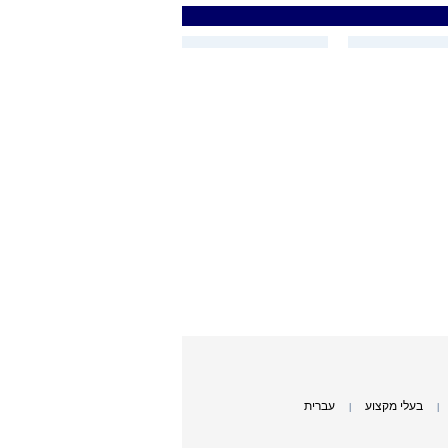
בעלי מקצוע
עברית
|
|