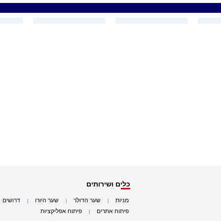
כלים ושירותים
מניות
שער הדולר
שער היורו
דרושים
|
|
|
|
פיתוח אתרים
פיתוח אפליקציות
|
|