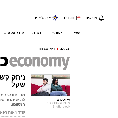
כלכלה
דיני משפחה
שקל
מדי חודש במש
לה שימסד אית
אילוסטרציה
צילום אילוסטרציה:
המשפט
Shutterstock
עו"ד ז'אנה רפא