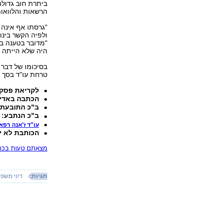
ביתרת חוב גדולה
הרשאות והלוואות
"גרסתו אף אינה 
ולפיה הקשר בינו 
"מדובר בטענה בו
היה שלא הייתה נ
טרחת עו"ד בסך 13 אלף שקל.
לקריאת פסק 
הכתבה באדי
ב"כ התובעת:
ב"כ הנתבע: 
עו"ד ז'אנה רפא
הכותבת לא י
מצאתם טעות בכתב
תגיות:
דיני משפ