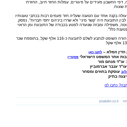
, דפי החשבון מעידים על פיגורים, עמלות החזר חיוב, החזרת
 שונות.
עולה בקנה אחד עם הטענה שעליה חזר פעמים רבות בכתבי טענותיו
לבין התובעת היה 'קשר מיני' ולא שררו ביניהם יחסי חברות", נפסק.
טה, משפילה ומבזה שנועדה לפגוע בכבודה של התובעת ומן הראוי
טענת כלל".
בסיכומו של דבר הורה השופט לנתבע לשלם לתובעת כ-116 אלף שקל, בתוספת שכר
הדין המלא –
לחצו כאן
בות אתר המשפט הישראלי
פסקדין
 עו"ד מנחם מור
עו"ד ענבר אברמוביץ
עוסקת בחוזים ומסחר
לוב
יצגה בתיק
ה? כתבו לנו
חה
psakdin.co.il