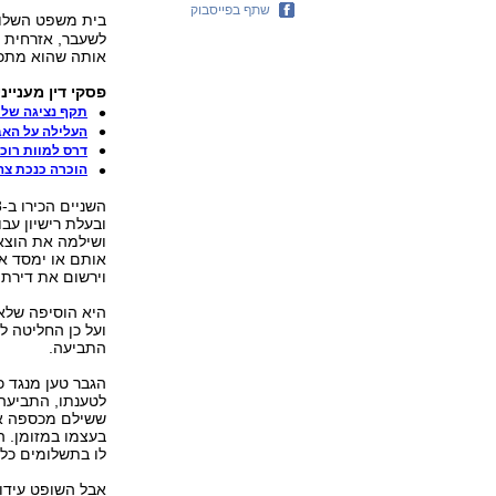
שתף בפייסבוק
בית משפט השלום
לשעבר, אזרחית 
אותה שהוא מתכו
פסקי דין מענייני
תקף נציגה של 
העלילה על האב
דרס למוות רוכב
הוכרה כנכת צה
ובעלת רישיון עב
ושילמה את הוצאו
אותם או ימסד א
וירשום את דירתו
היא הוסיפה שלאח
ועל כן החליטה ל
התביעה.
הגבר טען מנגד כ
לטענתו, התביעה
ששילם מכספה את
בעצמו במזומן. הו
לו בתשלומים כל
אבל השופט עידו 