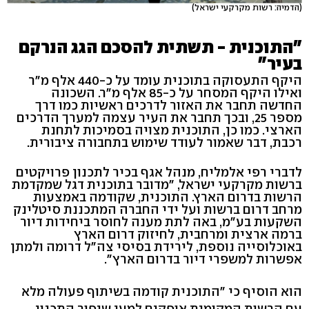
(הדמיה: רשות מקרקעי ישראל)
"התוכנית - תשתית להסכם הגג הנרקם
בעיר"
היקף התעסוקה בתוכנית עומד על כ-440 אלף מ"ר
ואילו היקף המסחר על כ-85 אלף מ"ר. השכונה
החדשה תחבר את האזור לדרכים ראשיות כמו דרך
מספר 25, ובכך תחבר את העיר עצמה למערך הדרכים
הארצי. כמו כן, התוכנית מצויה בסמיכות לתחנת
רכבת, דבר שאמור לעודד שימוש בתחבורה ציבורית.
לדברי רפי אלמליח, מנהל אגף בכיר לתכנון פרויקטים
ברשות מקרקעי ישראל, "מדובר בתוכנית דגל שמקדמת
הרשות בדרום הארץ. התוכנית, שקודמה באמצעות
מרחב דרום ברשות ועל ידי החברה המתכננת סיטלינק
השקעות בע"מ, באה לתת מענה לחוסר ביחידות דיור
ברמה ארצית ומרחבית, לחיזוק דרום הארץ
באוכלוסייה נוספת, לירידת בסיסי צה"ל דרומה ולמתן
אפשרות למשפרי דיור בדרום הארץ".
הוא הוסיף כי "התוכנית קודמה בשיתוף פעולה מלא
עם הרשות המקומית אופקים למען שיפור התכנון,