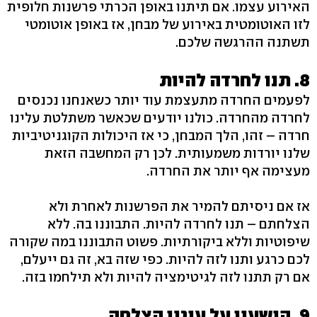
האירוע עצמו. אם תיתנו באופן הכרתי פרשנות חלופית
לזו האוטומטית באירוע של מבחן, אז באופן אוטומטי
תשתנה ההרגשה שלכם.
8. תנו לחרדה להיות
לפעמים החרדה מתעצמת עוד יותר כשאנחנו נכנסים
לחרדה מהחרדה. כולנו יודעים שכאשר משתלטת עלינו
חרדה – זהו, הלך המבחן, כי אז היכולות הקוגניטיביות
שלנו יורדות משמעותית. לכן רק המחשבה הזאת
מעצימה אף יותר את החרדה.
אז אם ניסיתם להמיר את הפרשנות לאחרת ולא
הצלחתם – תנו לחרדה להיות. התבוננו בה. ללא
שיפוטיות וללא ביקורתיות. פשוט התבוננו במה שקורה
לכם כרגע ותנו לזה להיות. כפי שזה בא, זה גם ייעלם,
אם רק תתנו לזה לגיטימציה להיות ולא תילחמו בזה.
9. הישענו על עוגני הצלחה