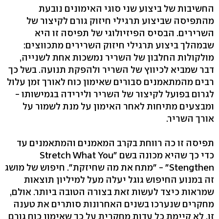
החשיבות של ביצוע שני סוגי האימונים נובעת
מהתפיסה שביצוע תרגילי חיזוק גורם לקיצור של
השרירים. הבסיס הפיזיולוגי של תפיסה זו היא
שבמהלך ביצוע תרגילי חיזוק השרירים מתכווצים:
מולקולות החלבון של השריר נמשכות אחת לשנייה,
דבר שמביא לכיווץ של השריר ולהפקת תנועה. בשל כך
רבים מהמתאמנים סבורים שאימון כוח לאורך זמן עלול
לגרום בפועל לקיצור של השריר ולירידה בגמישותו -
ומבצעים מתיחות לאחר האימון על מנת לשמור על
אורך השריר.
תפיסה זו כה רווחת בקרב המאמנים והמתאמנים עד
כדי כך שהיא מכונה בשם "Stretch What You
Stengthen" - "מתח את מה שחיזקת". חיפוש של מושג
זה במנוע החיפוש גוגל יעלה מעל למיליון תוצאות
שמראות כיצד לעשות זאת בצורה הטובה ביותר. אולם,
מחקרים שנערכו בשנים האחרונות סותרים את טענה
זו. לא קיימת כל עדות מחקרית על כך שאימון כוח גורם