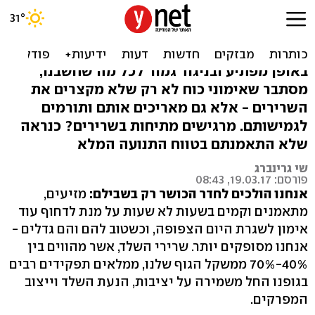
למה לא כדאי לבצע מתיחות
אחרי אימוני כוח במכון
באופן מפתיע ובניגוד גמור לכל מה שחשבנו,
מסתבר שאימוני כוח לא רק שלא מקצרים את
השרירים - אלא גם מאריכים אותם ותורמים
לגמישותם. מרגישים מתיחות בשרירים? כנראה
שלא התאמנתם בטווח התנועה המלא
שי גרינברג
פורסם: 19.03.17, 08:43
אנחנו הולכים לחדר הכושר רק בשבילם:
מזיעים,
מתאמנים וקמים בשעות לא שעות על מנת לדחוף עוד
אימון לשגרת היום הצפופה, וכשטוב להם והם גדלים -
אנחנו מסופקים יותר. שרירי השלד, אשר מהווים בין
40%-70% ממשקל הגוף שלנו, ממלאים תפקידים רבים
בגופנו החל משמירה על יציבות, הנעת השלד וייצוב
המפרקים.