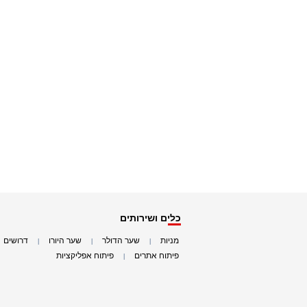
כלים ושירותים
מניות
שער הדולר
שער היורו
דרושים
|
|
|
|
פיתוח אתרים
פיתוח אפליקציות
|
|