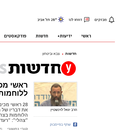
חדשות
צבא וביטחון
ראשי מכינ
ללוחמות
28 ראשי מכי
את דבריו של ר
הרב יגאל לוינשטיין
הלוחמות בצה"ל
"צהלי": "רעד
שתף בפייסבוק
קובי נחשוני
פורס