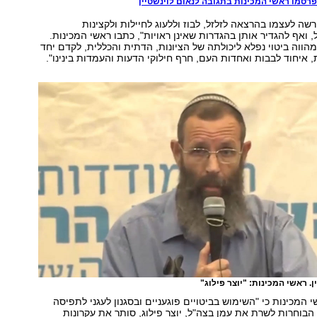
רסמו ראשי המכינות בתגובה לנאום לוינשטיין
רשה לעצמו בהרצאה לזלזל, לבוז וללעוג לחיילות ולקצינות
ואף להגדיר אותן בהגדרות שאינן ראויות", כתבו ראשי המכינות.
הווה ביטוי נפלא ליכולתה של הציונות, הדתית והכללית, לקדם יחד
איחוד לבבות ואחדות העם, חרף חילוקי הדעות והעמדות בינינו".
ן. ראשי המכינות: "יוצר פילוג"
 המכינות כי "השימוש בביטויים פוגעניים ובסגנון לעגני לתפיסה
 הבוחרות לשרת את עמן בצה"ל, יוצר פילוג, סותר את עקרונות