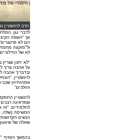
הרב לוינשטיין נ
לדברי נגן, המלח
אך "השפה הקיצו
הם לא פרטנרים",
ול"מוקצה מחמת ק
לא של החילוניים
"לא יתכן שנריץ ב
על אהבה צריך לה
ובדבריך אהבה לא
לוינשטיין, "הצו
אמהותיהן שבבית"
והולכים".
לוינשטיין התמקד
שמדאיגה רבנים ב
לתלמידים. "זה 
המשימה (שלה, ק"
הנשים הקדושות ש
שאלה של שיגעון,
בהמשך הוסיף: "עז