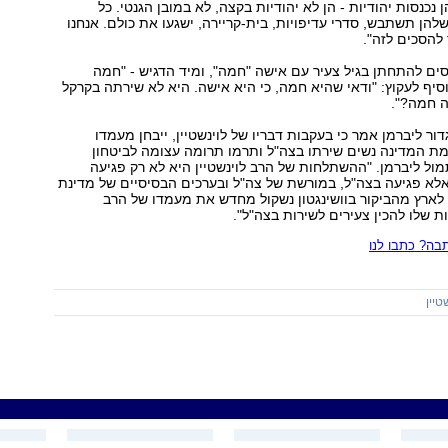
ן נכנסות יהודיות - הן לא יהודיות בקצה, לא במובן הגנטי. כל
הן תשתבש, סדרי עדיפויות, בית-קריירה, ישגעו את כולם. אנחנו
 להסכים לזה".
ים להתחתן בגיל צעיר עם אישה "חמה", ומיד הדגיש - "חמה
וסיף לעקוץ: "ודאי שהיא חמה, כי היא אישה. היא לא שירתה בקרקל
ה חמה?".
ור ליברמן אמר כי בעקבות דבריו של לוינשטיין, ייבחן מעמדו
ת המדינה נשים שירתו בצה"ל ותרמו תרומה עצומה לביטחון
ול ליברמן. "ההשתלחות של הרב לוינשטיין היא לא רק פגיעה
לא פגיעה בצה"ל, במורשת של צה"ל ובערכים הבסיסיים של מדינת
לארץ מהביקור בוושינגטון נשקול מחדש את מעמדו של הרב
ות שלו להכין צעירים לשירות בצה"ל".
ה? כתבו לנו
טיין