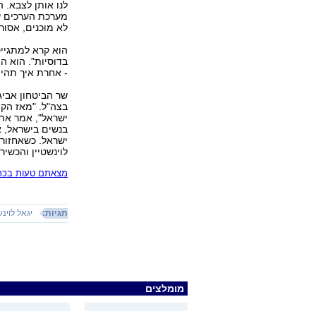
לנו אותן לצבא. ה
מערכת הערכים של
לא מוכנים, אסור
הוא קרא למתגייס
בדוסיות". הוא ה
- אחרת איך תהי
שר הביטחון אביגד
בצה"ל. "מאז הקמ
ישראל", אמר אתמ
בנשים בישראל, א
ישראל. כשאחזור 
לוינשטיין והכשיר
מצאתם טעות בכתב
תגיות:
יגאל לוינש
מומלצים