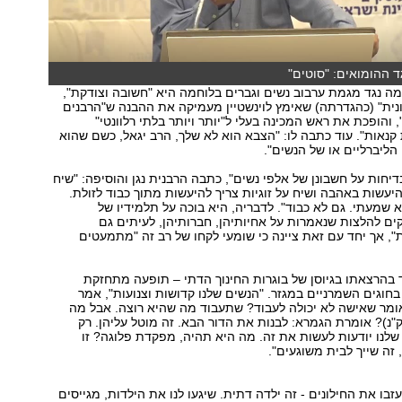
גד ההומואים: "סוטים"
מה נגד מגמת ערבוב נשים וגברים בלוחמה היא "חשובה וצודקת",
נית" (כהגדרתה) שאימץ לוינשטיין מעמיקה את ההבנה ש"הרבנים
 והופכת את ראש המכינה בעלי ל"יותר ויותר בלתי רלוונטי"
נאות". עוד כתבה לו: "הצבא הוא לא שלך, הרב יגאל, כשם שהוא
 הליברליים או של הנשים".
דיחות על חשבונן של אלפי נשים", כתבה הרבנית נגן והוסיפה: "שיח
יעשות באהבה ושיח על זוגיות צריך להיעשות מתוך כבוד לזולת.
 שמעתי. גם לא כבוד". לדבריה, היא בוכה על תלמידיו של
חקים להלצות שנאמרות על אחיותיהן, חברותיהן, לעיתים גם
, אך יחד עם זאת ציינה כי שומעי לקחו של רב זה "מתמעטים
 בהרצאתו בגיוסן של בוגרות החינוך הדתי – תופעה מתחזקת
חוגים השמרניים במגזר. "הנשים שלנו קדושות וצנועות", אמר
אומר שאישה לא יכולה לעבוד? שתעבוד מה שהיא רוצה. אבל מה
נ)? אומרת הגמרא: לבנות את הדור הבא. זה מוטל עליהן. רק
לנו יודעות לעשות את זה. מה היא תהיה, מפקדת פלוגה? זו
 זה שייך לבית משוגעים".
בו את החילונים - זה ילדה דתית. שיגעו לנו את הילדות, מגייסים