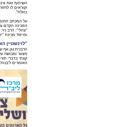
השיתוף ואת אינטר
וקוראים לו לחזור
בזולת".
על המכתב חתומים
המכינה הקדם-צבא
"צהלי"; הרב ניר 
ומייסד מכינת "יונ
"לוינשטיין הו
הרבנית נגן אף ש
מצער ומבושה על 
קצתי בדברי תור
האומרים ל'בנות'