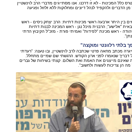
ס כלל המכינות - לא זו דרכנו. אנו מסתייגים מדברי הרב לוינשטיין
 מן הדברים ולהקפיד לנהל דיונים ומחלוקות ללא זלזול ופגיעה
 בין היתר ארבעה ראשי מכינות דתיות: הרב יצחק ניסים - ראש
ית "אלישע"; הרבנית מיכל נגן - ראש המכינה לבנות דתיות
יהודה - ראש מכינת "לפידות" ואמיתי פורת - מזכ"ל הקיבוץ הדתי
תן".
פך בלתי רלוונטי ומוקצה"
יגרה מכתב מחאה פרטי שכתבה לרב לוינשטיין, ובו טענה: "רעדתי
דבריך שנאמרו לפני ארון הקודש. הרגשתי שם שמיים מתחלל.
ה שאינם מייצגים את האמת ואת השלום. קצתי בשיחות של גברים
 מה הן צריכות לעשות ולחשוב".