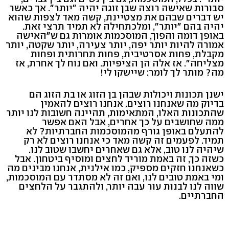
סבורות שאישה רוצה שבן זוגה יהיה "יותר". אך כאשר
יש דברים שבהם את מצטיינת, קשה מאד לצפות שהוא
יהיה בהם "יותר", ומלכתחילה לא תמיד תרצי זאת.
באופן דומה והפוך, המוסכמות אומרות גם ש"האישה
אמורה להיות יותר יפה, יותר צעירה, יותר שקטה, יותר
מקבלת, פחות אסרטיבית, פחות תחרותית ופחות
מצליחה". אז אלה הן הציפיות. ואם נוח לך אחרת, אז
מה? מותר לך לומר: שיישקו לי!
ישנן תכונות ויכולות שבהן בן הזוג או בת הזוג הם
בדיוק מה שאנחנו רוצים. אנחנו רוצים להאמין
שהתכונות האלו, המתאימות, תהיינה חשובות לנו יותר
ממה שחושבים על כך אחרים, אבל האם אפשר
להתעלם באופן גורף מהמוסכמות החברתיות? לא
תמיד. לפעמים זה קשה מאד כי אנחנו רוצים לא רק
שיהיה לנו טוב, אלא גם שאחרים יחשבו שטוב לנו.
כשזה כך, זה באמת מוריד לחצים ומוסיף ביטחון. אבל
כשאנחנו חזקים מספיק, כמו אילנית, אנחנו מבינים מה
ומי באמת טובים לנו, ואם זה לא מסתדר עם המוסכמות,
שווה לנו לבנות עור עבה יותר, ולהתגבר על הלחצים
החברתיים.