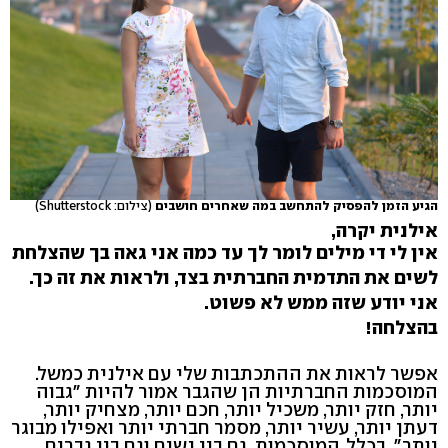
הגיע הזמן להפסיק להתחשב במה שאחרים חושבים
(צילום: Shutterstock)
אילנית יקרה,
אין לי די מילים לומר לך עד כמה אני גאה בך שהצלחת
לשים את התדמית החברתית בצד, ולראות את זה כך.
אני יודע שזה ממש לא פשוט.
בהצלחה!
אפשר לראות את ההתכתבות שלי עם אילנית כמשל.
המוסכמות החברתיות הן שהגבר אמור להיות "גבוה
יותר, חזק יותר, משכיל יותר, חכם יותר, מצחיק יותר,
דעתן יותר, עשיר יותר, מסמר חברתי יותר ואפילו מבוגר
יותר". בכלל, המוסכמות, גם בין נשים וגם בין גברים,