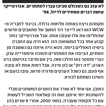
לא עזב גם כשכולם סביבו עברו למתחרים. אנדרטייקר
עושה דברים מפחידים לדיזל, 96'
מקמהון ניצח באותה מלחמה גדולה. בניגוד לחבר'ה מ-
WCW הוא דאג לייצר דור המשך של מתאבקים חדשים
שהחליפו את אלו שעזבו אותו. אבל אנדרטייקר נותר
קבוע אחד בכל המשוואה הזו. הוא היה עם החברה
בימיה האפלים ביותר, והוא היה איתה גם כששבה מן
המתים, הביסה את המתחרים והפכה אימפריית ענק.
נערי פוסטר באו והלכו מאז, בין אם מדובר בהיטמן ברט
הארט, "דה רוק" או ג'ון סינה. אבל דמות אחת לא עזבה
אף פעם, גם כשכל הענקים מדורה פרשו, עזבו בזעם או
השיבו נשמתם לבורא.
כמובן, אף אחד לא שורד את הזמנים המשתנים מבלי
להשתנות יחד איתם. ואת זה קאלאווי השכיל לעשות
עם כל תקופה שעברה. במאי 2000, אחרי 9 שנים בהן