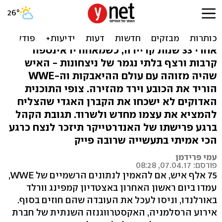
קבר לכולם: מורשתו של
האנדרטייקר
אחרי 33 שנות קריירה, כשמאחוריו אינספור
קרבות ורצף בלתי נגמר של ניצחונות - האיש
שהיה מזוהה עם עולם ההיאבקות וה-WWE
הוריד את הכובע וירד מהזירה. צופי התוכנית
האדוקים לא ישכחו את הקברן האגדי שהצליח
להמציא את עצמו מחדש ולשרוד. תגובת הקהל
ברגע פרישתו של האנדרטייקר תיזכר לנצח כרגע
הכי אמיתי בתעשייה שרובה פייק
עמי פרידמן
פורסם: 07.04.17, 08:28
75 אלף איש, אם להאמין לנתונים הרשמיים של WWE,
עמדו ביום ראשון האחרון באצטדיון קמפינג וורלד
באורלנדו, וניסו לעכל את העובדה שהם חוזים בסוף.
אירוע הרסלמניה, האקסטרווגנזה השנתית של חברת