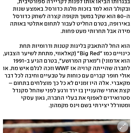
בבגרותו הביאו אותו לפנות לקריירה ספורטיבית,
ובקולג' הוא למד בזכות מלגת כדורסל. באמצע שנות
ה-80 הוא שקל במשך תקופה קצרה לשחק כדורסל
באירופה, בטרם החליט לעבור לתחום אתלטי באותה
מידה אבל תחרותי מעט פחות.
הוא החל להתאבק בליגות קטנות ודרומיות תחת
כינויים כמו "Big Red" (קאלאווי, מתחת לשיער הצבוע,
הוא אדמוני) ו"מארק המרושע", בטרם הגיע ב-1991
לחברה שהייתה קרויה אז WWF וזכה לגלם איש מת. או
אולי חופר קברים עם כוחות על טבעיים וחיבה לכל דבר
מקאברי. אלה היו זמנים לא כל כך מוצלחים בתחום –
קצת אחרי שהעניין בו ירד ורגע לפני שהחל סקנדל
סטרואידים לאפוף את בעלי החברה, גאון עסקי
ומטורלל יצירתי בשם וינס מקמהון.