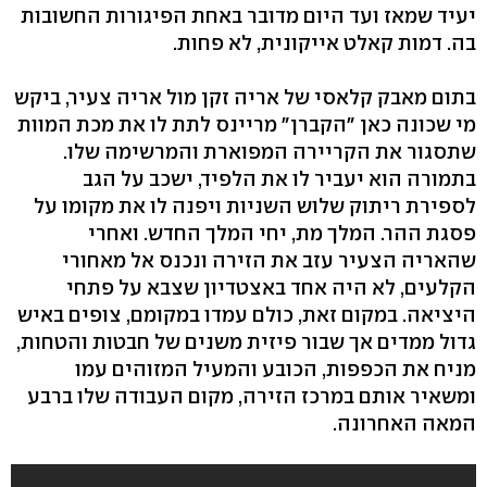
יעיד שמאז ועד היום מדובר באחת הפיגורות החשובות
בה. דמות קאלט אייקונית, לא פחות.
בתום מאבק קלאסי של אריה זקן מול אריה צעיר, ביקש
מי שכונה כאן "הקברן" מריינס לתת לו את מכת המוות
שתסגור את הקריירה המפוארת והמרשימה שלו.
בתמורה הוא יעביר לו את הלפיד, ישכב על הגב
לספירת ריתוק שלוש השניות ויפנה לו את מקומו על
פסגת ההר. המלך מת, יחי המלך החדש. ואחרי
שהאריה הצעיר עזב את הזירה ונכנס אל מאחורי
הקלעים, לא היה אחד באצטדיון שצבא על פתחי
היציאה. במקום זאת, כולם עמדו במקומם, צופים באיש
גדול ממדים אך שבור פיזית משנים של חבטות והטחות,
מניח את הכפפות, הכובע והמעיל המזוהים עמו
ומשאיר אותם במרכז הזירה, מקום העבודה שלו ברבע
המאה האחרונה.