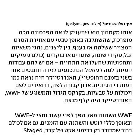
איך נפלו גיבורים?
(צילום: gettyimages)
אותו מקמהון הוא שהעניק לו את הפרסונה הכה
מופרכת, שהשתלבה באופן טבעי עם אווירת הסרט
המצויר ששלטה אז בענף. בין ליצנים, נהגי משאיות
זבל, פקידי שומה, שוטרים או בוקרים (כולם גימיקים
ותחפושות שהעלו את התהייה – אם יש להם עבודות
יומיות, למה לעזאזל הם נכנסים לזירה וחובטים אחד
בשני בזמנם החופשי?), האנדרטייקר היה נראה כמו
דמות די הגיונית. ארון קבורה לפה, דרואידים לשם
ויכולות על טבעיות. בקרקס הגדול והמשוגע של WWF,
האנדרטייקר היה קלף מנצח.
WWF השתנה מאז, הפך לפני עשור וחצי ל-WWE
ובאופן כללי לוטש והשתנה עם הזמנים. גם אם לכולם
ברור שמדובר רק בדימוי אקט של קרב, Staged