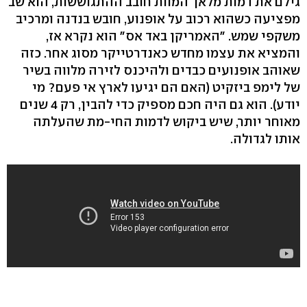
גילם את דמות מלאך המוות חובב ההתגוששות, הוא שב
מפציעה כשהוא רכוב על אופנוע, חובש בנדנה ומרכיב
משקפי שמש. "האמריקן באד אס" הוא נקרא אז,
והמציא את עצמו מחדש כאנדרטייקר מסוג אחר. כזה
שאוהב אופנועים כבדים ולהיכנס לזירה מלווה בשיר
של לימפ ביזקיט (האם הם יגיעו לארץ אי פעם? מי
יודע). הוא גם היה חכם מספיק כדי להבין, רק 4 שנים
מאוחר יותר, שיש ביקוש לדמות החי-מת שהעלתה
אותו לגדולה.