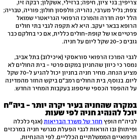
צריפין; בני ציון, חיפה; ברזילי, אשקלון; רבקה זיו,
צפת; גליל מערבי, נהריה; וולפסון חולון; פוריה, טבריה;
הלל יפה חדרה והמרכז הרפואי הגריאטרי שמואל
הרופא בבאר יעקב. היא לא תקפה לגבי בתי חולים
פרטיים או של קופת-חולים כללית, אם כי בחלקם כבר
גובים כ-20 שקל ליום על חניה.
לגבי המרכז הרפואי סוראסקי (איכילוב) בתל אביב,
נמסר כי כיוון שהחניון במקום פרטי - בית החולים לא
מציע הנחה. מחיר חניה בחניון יכול להגיע ל-70 שקל
ליום. בנוסף, בית החולים רמב"ם ביקש החזר מהמדינה
על ההפסד הכספי שיספוג בעקבות המחיר החדש.
במקרה שהחניה בעיר יקרה יותר - ביה"ח
יוכל להנהיג חניה לפי שעות
לביה"ח הופץ
חוזר של משרד הבריאות
(אגף כלכלה
ופיתוח) ובו הוראות לגבי הפעלת מגרשי חניה במרכזים
הרפואיים הממשלתיים הכלליים. לפי ההנחיות,