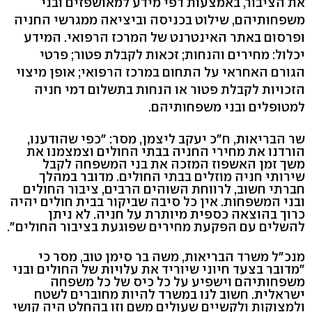
את הציבור, באמצעות דפי מידע למאושפזים ובני
משפחותיהם, שילוט בכניסה וביציאה ממגרשי החניה
ופרסום באתר האינטרנט של המרכז הרפואי. המידע
יכלול: מחירים והנחות; זכאות לקבלת פטור; פרטי
הגורם האחראי על התחום במרכז הרפואי; אופן מיצוי
הזכויות לקבלת פטור או הנחות בתשלום דמי חניה
למטופלים ובני משפחותיהם.
שר הבריאות, ח"כ יעקב ליצמן, מסר: "כפי שהודענו,
הורדנו את מחירי החניה בבתי החולים וצמצמנו את
משך זמן האשפוז המזכה את בני המשפחה לקבל
שירותי חניה מוזלים בבתי החולים. מדובר במהלך
חברתי חשוב, לרווחת השוהים הרבים, ציבור החולים
ובני המשפחות. אין כל סיבה שביקור בבית חולים יהיה
כרוך בהוצאה כספית מיותרת על חניה. לא ניתן
להשלים עם הפקעת מחירים שפוגעת בציבור החולים".
מנכ"ל משרד הבריאות, משה בר סימן טוב, מסר כי
"מדובר בצעד חיוני שיוריד את עלויות של החולים ובני
משפחותיהם וישפיע על כל כיס של כל משפחה
ישראלית. חשוב לנו במשרד להיות מחוברים לשטח
ולמצוקות ולקשיים שעולים משם וזו בהחלט היה קושי